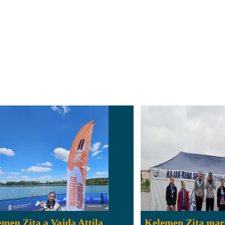
men Zita a Vajda Attila
Kelemen Zita mar