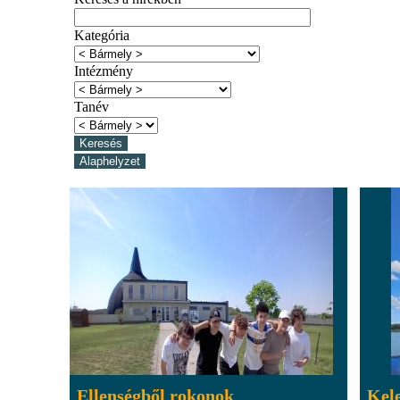
Kategória
Intézmény
Tanév
Ellenségből rokonok
Kele