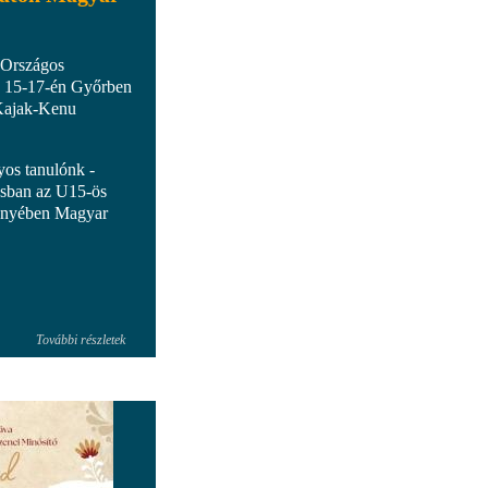
 Országos
s 15-17-én Győrben
Kajak-Kenu
yos tanulónk -
osban az U15-ös
senyében Magyar
További részletek