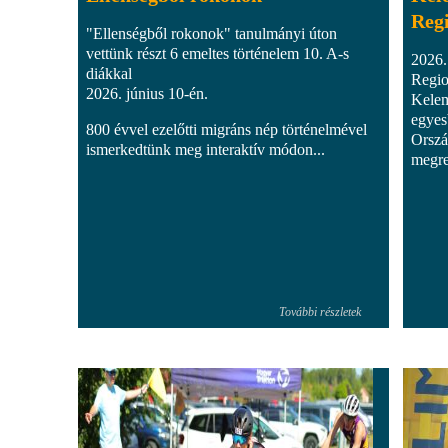
Reg
"Ellenségből rokonok" tanulmányi úton
vettünk részt 6 emeltes történelem 10. A-s
2026.
diákkal
Regio
2026. június 10-én.
Kelem
egyes
800 évvel ezelőtti migráns nép történelmével
Orszá
ismerkedtünk meg interaktív módon...
megre
További részletek