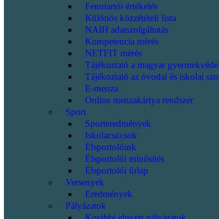
Fenntartói értékelés
Különös közzétételi lista
NAIH adatszolgáltatás
Kompetencia mérés
NETFIT mérés
Tájékoztató a magyar gyermekvéde
Tájékoztató az óvodai és iskolai szo
E-menza
Online menzakártya rendszer
Sport
Sporteredmények
Iskolacsúcsok
Élsportolóink
Élsportolói minősítés
Élsportolói űrlap
Versenyek
Eredmények
Pályázatok
Korábbi elnyert pályázatok