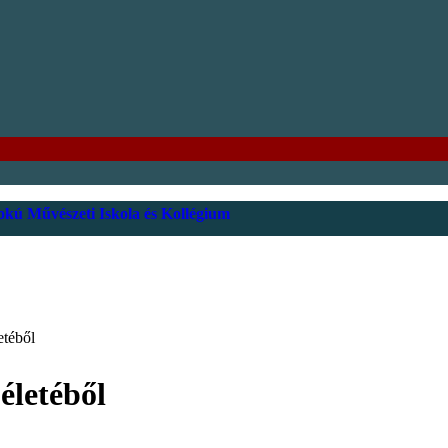
kú Művészeti Iskola és Kollégium
etéből
életéből