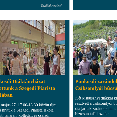
További részletek
kösdi Diáktáncházat
Pünkösdi zarándok
ottunk a Szegedi Piarista
Csíksomlyói búcs
olában
Két kisbusznyi diákkal ki
résztvett a csíksomlyói 
 május 27. 17.00-18.30 között újra
óta járnak zarándoklatra,
a hívtuk a Szegedi Piarista Iskola
biztosan találkoztak:
it, tanárait, kollégáit és családi