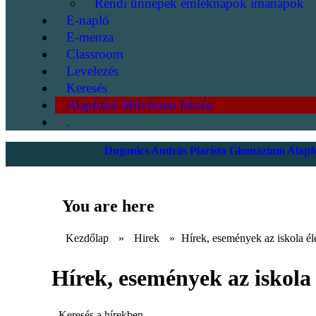
Rendi ünnepek emléknapok imanapok
E-napló
E-menza
Classroom
Levelezés
Keresés
Alapfokú Művészeti Iskola
.
Dugonics András Piarista Gimnázium Alapfo
You are here
Kezdőlap
»
Hirek
»
Hírek, események az iskola él
Hírek, események az iskola 
Keresés a hírekben