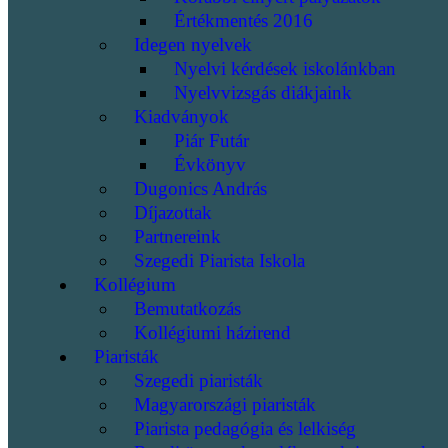
Értékmentés 2016
Idegen nyelvek
Nyelvi kérdések iskolánkban
Nyelvvizsgás diákjaink
Kiadványok
Piár Futár
Évkönyv
Dugonics András
Díjazottak
Partnereink
Szegedi Piarista Iskola
Kollégium
Bemutatkozás
Kollégiumi házirend
Piaristák
Szegedi piaristák
Magyarországi piaristák
Piarista pedagógia és lelkiség