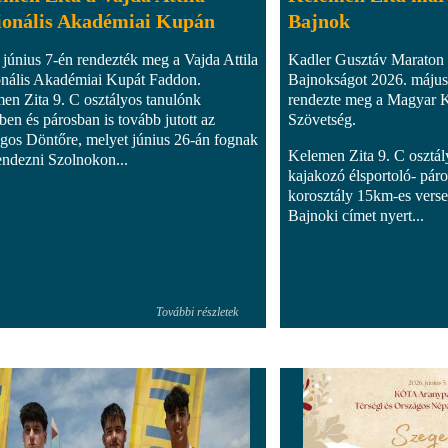
ionális Akadémiai Kupán
Bajnok
 június 7-én rendezték meg a Vajda Attila
Kadler Gusztáv Maraton
nális Akadémiai Kupát Faddon.
Bajnokságot 2026. máju
en Zita 9. C osztályos tanulónk
rendezte meg a Magyar 
ben és párosban is tovább jutott az
Szövetség.
gos Döntőre, melyet június 26-án fognak
Kelemen Zita 9. C osztál
ndezni Szolnokon...
kajakozó élsportoló- pár
korosztály 15km-es ver
Bajnoki címet nyert...
További részletek