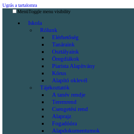
Ugrás a tartalomra
Menü
Toggle menu visibility
Iskola
Rólunk
Elérhetőség
Tanáraink
Osztályaink
Öregdiákok
Piarista Alapítvány
Kórus
Alapító oklevél
Tájékoztatók
A tanév rendje
Teremrend
Csengetési rend
Alaprajz
Fogadóóra
Alapdokumentumok