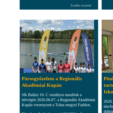
További részletek
Párosgyőzelem a Regionális
Pün
Akadémiai Kupán
tart
Isk
Sík Balázs 10. C osztályos tanulónk a
hétvégén 2026.06.07. a Regionális Akadémiai
2026.
Kupán versenyzett a Tolna megyei Faddon.
táncb
diákja