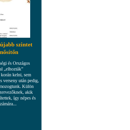
újabb szintet
nősítőn
égi és Országos
al „elhozták”
 korán kelni, sem
s verseny után pedig,
 mozogtunk. Külön
Szervezőknek, akik
tettek, így népes és
zámára...