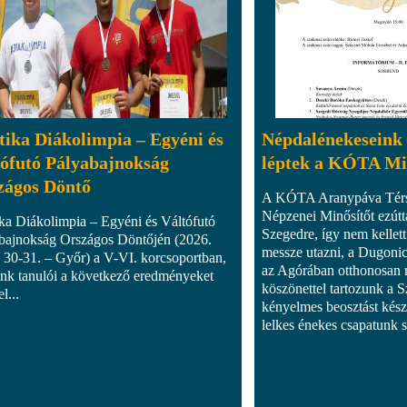
tika Diákolimpia – Egyéni és
Népdalénekeseink 
tófutó Pályabajnokság
léptek a KÓTA Mi
zágos Döntő
A KÓTA Aranypáva Térs
Népzenei Minősítőt ezútt
ika Diákolimpia – Egyéni és Váltófutó
Szegedre, így nem kellett
bajnokság Országos Döntőjén (2026.
messze utazni, a Dugonic
 30-31. – Győr) a V-VI. korcsoportban,
az Agórában otthonosan
ánk tanulói a következő eredményeket
köszönettel tartozunk a 
l...
kényelmes beosztást készí
lelkes énekes csapatunk s