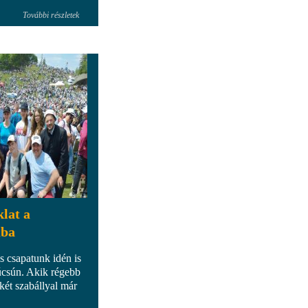
További részletek
lat a
úba
s csapatunk idén is
búcsún. Akik régebb
 két szabállyal már