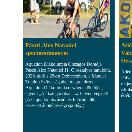
Pászti Alex Nataniel
Atlé
sporteredményei
Vál
Ors
Aquatlon Diákolimpia Országos Döntője
Pászti Alex Nataniel 11. C osztályos tanulónk,
Atlét
2026. április 25-én Debrecenben, a Magyar
Pálya
Triatlon Szövetség által megrendezett
május
Aquatlon Diákolimpia országos döntőjén,
iskol
egyéni „A” kategóriában - 4. helyen végzett!
érték e
(Az aquatlon úszásból és futásból álló,
összetett állóképességi sportág.)..