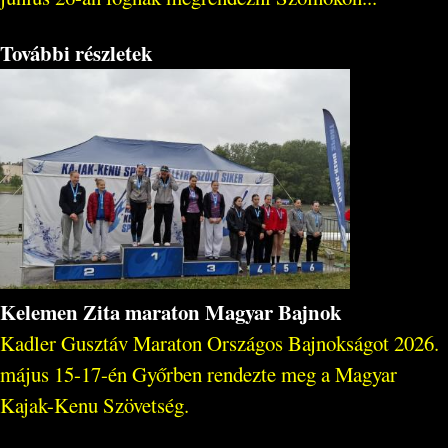
További részletek
Kelemen Zita maraton Magyar Bajnok
Kadler Gusztáv Maraton Országos Bajnokságot 2026.
május 15-17-én Győrben rendezte meg a Magyar
Kajak-Kenu Szövetség.