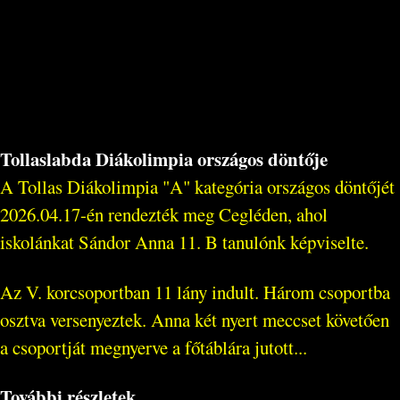
Tollaslabda Diákolimpia országos döntője
A Tollas Diákolimpia "A" kategória országos döntőjét
2026.04.17-én rendezték meg Cegléden, ahol
iskolánkat Sándor Anna 11. B tanulónk képviselte.
Az V. korcsoportban 11 lány indult. Három csoportba
osztva versenyeztek. Anna két nyert meccset követően
a csoportját megnyerve a főtáblára jutott...
További részletek