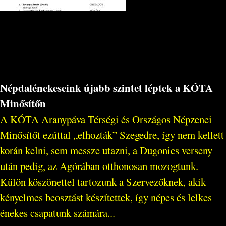
Népdalénekeseink újabb szintet léptek a KÓTA
Minősítőn
A KÓTA Aranypáva Térségi és Országos Népzenei
Minősítőt ezúttal „elhozták” Szegedre, így nem kellett
korán kelni, sem messze utazni, a Dugonics verseny
után pedig, az Agórában otthonosan mozogtunk.
Külön köszönettel tartozunk a Szervezőknek, akik
kényelmes beosztást készítettek, így népes és lelkes
énekes csapatunk számára...