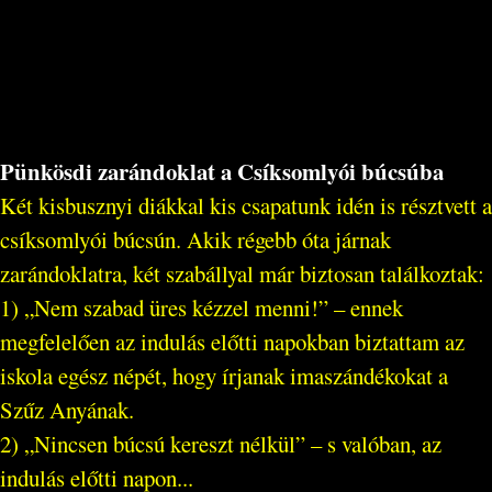
Pünkösdi zarándoklat a Csíksomlyói búcsúba
Két kisbusznyi diákkal kis csapatunk idén is résztvett a
csíksomlyói búcsún. Akik régebb óta járnak
zarándoklatra, két szabállyal már biztosan találkoztak:
1) „Nem szabad üres kézzel menni!” – ennek
megfelelően az indulás előtti napokban biztattam az
iskola egész népét, hogy írjanak imaszándékokat a
Szűz Anyának.
2) „Nincsen búcsú kereszt nélkül” – s valóban, az
indulás előtti napon...