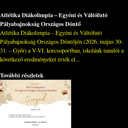
Atlétika Diákolimpia – Egyéni és Váltófutó
Pályabajnokság Országos Döntő
Atlétika Diákolimpia – Egyéni és Váltófutó
Pályabajnokság Országos Döntőjén (2026. május 30-
31. – Győr) a V-VI. korcsoportban, iskolánk tanulói a
következő eredményeket érték el...
További részletek