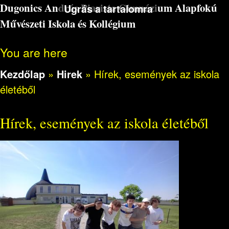
Dugonics András Piarista Gimnázium Alapfokú
Ugrás a tartalomra
Művészeti Iskola és Kollégium
You are here
Kezdőlap
»
Hirek
»
Hírek, események az iskola
életéből
Hírek, események az iskola életéből