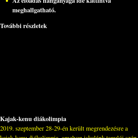
Az előadás hanganyaga ide kattintva
meghallgatható.
További részletek
Kajak-kenu diákolimpia
2019. szeptember 28-29-én került megrendezésre a
kajak-kenu diákolimpia, amelyen iskolánk tanulói szép