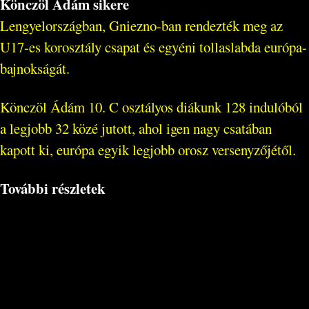
Könczöl Ádám sikere
Lengyelországban, Gniezno-ban rendezték meg az
U17-es korosztály csapat és egyéni tollaslabda európa-
bajnokságát.
Könczöl Ádám 10. C osztályos diákunk 128 indulóból
a legjobb 32 közé jutott, ahol igen nagy csatában
kapott ki, európa egyik legjobb orosz versenyzőjétől.
További részletek