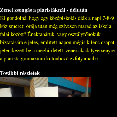
Zenei zsongás a piaristáknál - délután
Ki gondolná, hogy egy középiskolás diák a napi 7-8-9
közismereti órája után még szívesen marad az iskola
falai között? Énektanáruk, vagy osztályfőnökük
biztatására e jeles, említett napon mégis kilenc csapat
jelentkezett be a meghirdetett, zenei akadályversenyre
a piarista gimnázium különböző évfolyamaiból...
További részletek