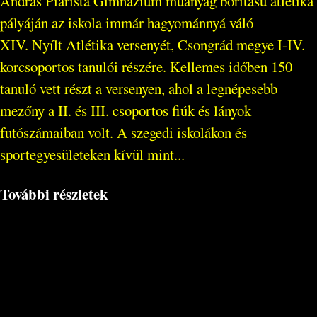
András Piarista Gimnázium műanyag borítású atlétika
pályáján az iskola immár hagyománnyá váló
XIV. Nyílt Atlétika versenyét, Csongrád megye I-IV.
korcsoportos tanulói részére. Kellemes időben 150
tanuló vett részt a versenyen, ahol a legnépesebb
mezőny a II. és III. csoportos fiúk és lányok
futószámaiban volt. A szegedi iskolákon és
sportegyesületeken kívül mint...
További részletek