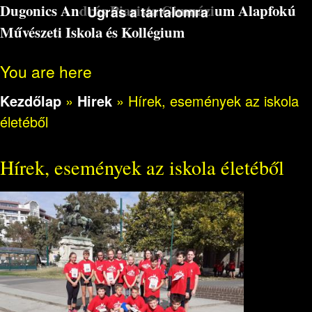
Dugonics András Piarista Gimnázium Alapfokú
Ugrás a tartalomra
Művészeti Iskola és Kollégium
You are here
Kezdőlap
»
Hirek
»
Hírek, események az iskola
életéből
Hírek, események az iskola életéből