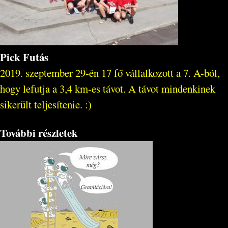
Pick Futás
2019. szeptember 29-én 17 fő vállalkozott a 7. A-ból,
hogy lefutja a 3,4 km-es távot. A távot mindenkinek
sikerült teljesítenie. :)
További részletek