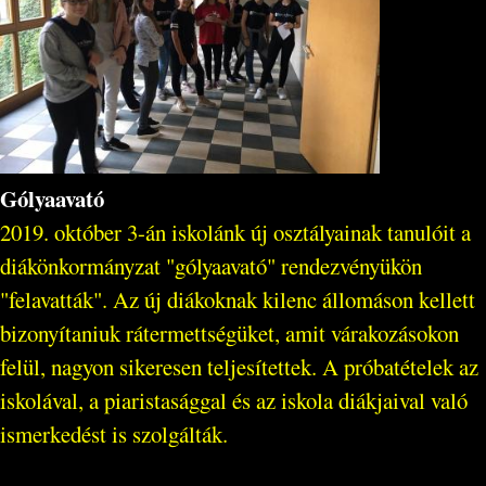
Gólyaavató
2019. október 3-án iskolánk új osztályainak tanulóit a
diákönkormányzat "gólyaavató" rendezvényükön
"felavatták". Az új diákoknak kilenc állomáson kellett
bizonyítaniuk rátermettségüket, amit várakozásokon
felül, nagyon sikeresen teljesítettek. A próbatételek az
iskolával, a piaristasággal és az iskola diákjaival való
ismerkedést is szolgálták.