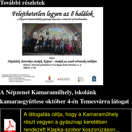
További részletek
A Népzenei Kamaraműhely, iskolánk
kamaraegyüttese október 4-én Temesvárra látogat
A látogatás célja, hogy a Kamaraműhely
részt vegyen a gyásznap keretében
rendezett Klapka-szobor koszorúzáson...