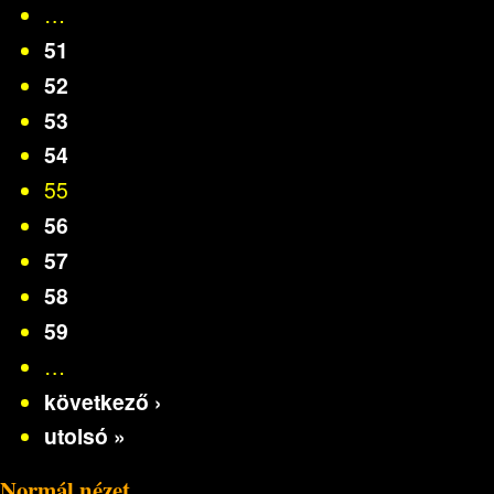
…
51
52
53
54
55
56
57
58
59
…
következő ›
utolsó »
Normál nézet