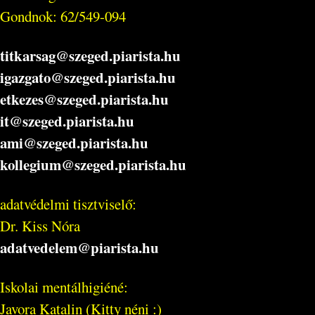
Gondnok: 62/549-094
titkarsag@szeged.piarista.hu
igazgato@szeged.piarista.hu
etkezes@szeged.piarista.hu
it@szeged.piarista.hu
ami@szeged.piarista.hu
kollegium@szeged.piarista.hu
adatvédelmi tisztviselő:
Dr. Kiss Nóra
adatvedelem@piarista.hu
Iskolai mentálhigiéné:
Javora Katalin (Kitty néni :)