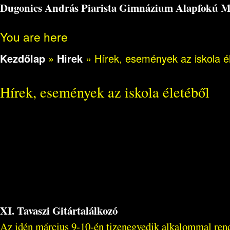
Dugonics András Piarista Gimnázium Alapfokú Műv
You are here
Kezdőlap
»
Hirek
»
Hírek, események az iskola é
Hírek, események az iskola életéből
XI. Tavaszi Gitártalálkozó
Az idén március 9-10-én tizenegyedik alkalommal ren