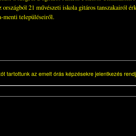
az országból 21 művészeti iskola gitáros tanszakairól 
a-menti településeiről.
t tartottunk az emelt órás képzésekre jelentkezés rendjé