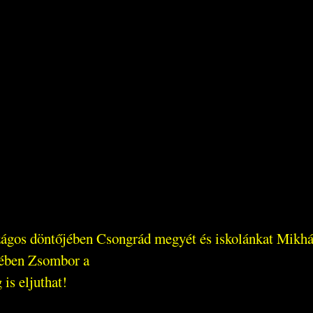
zágos döntőjében Csongrád megyét és iskolánkat Mikhá
yében Zsombor a
is eljuthat!