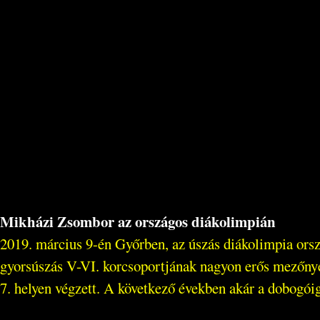
Mikházi Zsombor az országos diákolimpián
2019. március 9-én Győrben, az úszás diákolimpia ors
gyorsúszás V-VI. korcsoportjának nagyon erős mezőn
7. helyen végzett. A következő években akár a dobogóig 