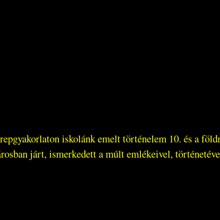
pgyakorlaton iskolánk emelt történelem 10. és a földra
osban járt, ismerkedett a múlt emlékeivel, történetével 