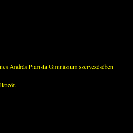
ics András Piarista Gimnázium szervezésében
lkozót.