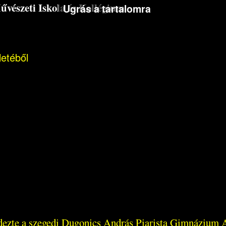
észeti Iskola és Kollégium
Ugrás a tartalomra
letéből
dezte a szegedi Dugonics András Piarista Gimnázium 