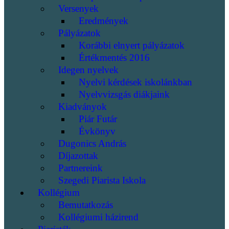
Versenyek
Eredmények
Pályázatok
Korábbi elnyert pályázatok
Értékmentés 2016
Idegen nyelvek
Nyelvi kérdések iskolánkban
Nyelvvizsgás diákjaink
Kiadványok
Piár Futár
Évkönyv
Dugonics András
Díjazottak
Partnereink
Szegedi Piarista Iskola
Kollégium
Bemutatkozás
Kollégiumi házirend