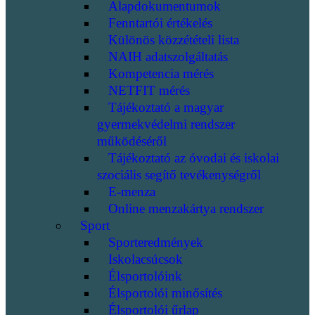
Alapdokumentumok
Fenntartói értékelés
Különös közzétételi lista
NAIH adatszolgáltatás
Kompetencia mérés
NETFIT mérés
Tájékoztató a magyar
gyermekvédelmi rendszer
működéséről
Tájékoztató az óvodai és iskolai
szociális segítő tevékenységről
E-menza
Online menzakártya rendszer
Sport
Sporteredmények
Iskolacsúcsok
Élsportolóink
Élsportolói minősítés
Élsportolói űrlap