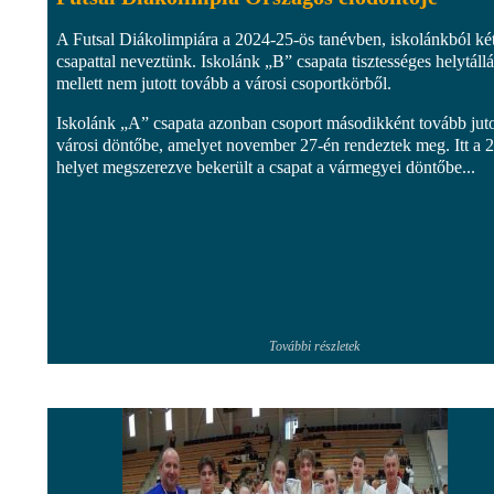
A Futsal Diákolimpiára a 2024-25-ös tanévben, iskolánkból ké
csapattal neveztünk. Iskolánk „B” csapata tisztességes helytállá
mellett nem jutott tovább a városi csoportkörből.
Iskolánk „A” csapata azonban csoport másodikként tovább juto
városi döntőbe, amelyet november 27-én rendeztek meg. Itt a 2
helyet megszerezve bekerült a csapat a vármegyei döntőbe...
További részletek