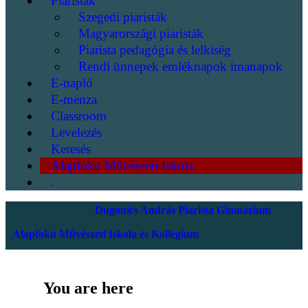
Piaristák
Szegedi piaristák
Magyarországi piaristák
Piarista pedagógia és lelkiség
Rendi ünnepek emléknapok imanapok
E-napló
E-menza
Classroom
Levelezés
Keresés
Alapfokú Művészeti Iskola
.
Dugonics András Piarista Gimnázium
Alapfokú Művészeti Iskola és Kollégium
You are here