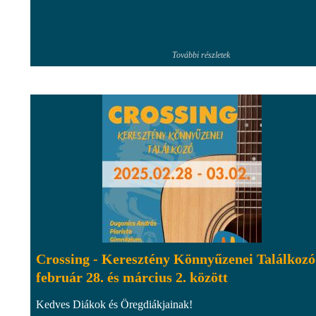
További részletek
Crossing - Keresztény Könnyűzenei Találkozó
február 28. és március 2. között
Kedves Diákok és Öregdiákjainak!