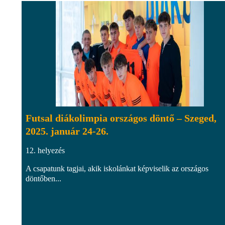
Futsal diákolimpia országos döntő – Szeged,
2025. január 24-26.
12. helyezés
A csapatunk tagjai, akik iskolánkat képviselik az országos
döntőben...