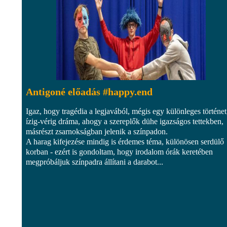
Antigoné előadás #happy.end
Igaz, hogy tragédia a legjavából, mégis egy különleges történet
ízig-vérig dráma, ahogy a szereplők dühe igazságos tettekben,
másrészt zsarnokságban jelenik a színpadon.
A harag kifejezése mindig is érdemes téma, különösen serdülő
korban - ezért is gondoltam, hogy irodalom órák keretében
megpróbáljuk színpadra állítani a darabot...