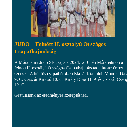
JUDO – Felnőtt II. osztályú Országos
Csapatbajnokság
A Mórahalmi Judo SE csapata 2024.12.01-én Mórahalmon a
felnőtt II. osztályú Országos Csapatbajnokságon bronz érmet
szerzett. A hét fős csapatból 4-en iskolánk tanulói: Monoki Dá
9. C, Csiszár Kincső 10. C, Király Dóra 11. A és Csiszár Csen
12. C.
Gratulálunk az eredményes szerepléshez.