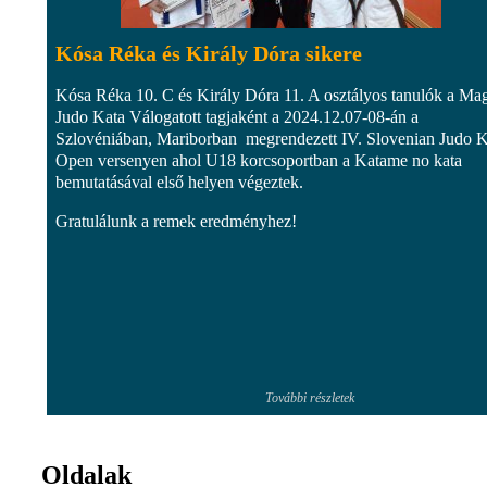
Kósa Réka és Király Dóra sikere
Kósa Réka 10. C és Király Dóra 11. A osztályos tanulók a Ma
Judo Kata Válogatott tagjaként a 2024.12.07-08-án a
Szlovéniában, Mariborban megrendezett IV. Slovenian Judo K
Open versenyen ahol U18 korcsoportban a Katame no kata
bemutatásával első helyen végeztek.
Gratulálunk a remek eredményhez!
További részletek
Oldalak