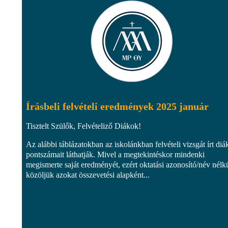
Írásbeli felvételi eredmények 2025 január
Tisztelt Szülők, Felvételiző Diákok!
Az alábbi táblázatokban az iskolánkban felvételi vizsgát írt di
pontszámait láthatják. Mivel a megtekintéskor mindenki
megismerte saját eredményét, ezért oktatási azonosító/név nélk
közöljük azokat összevetési alapként...