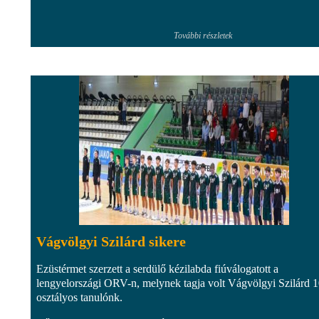
További részletek
Vágvölgyi Szilárd sikere
Ezüstérmet szerzett a serdülő kézilabda fiúválogatott a
lengyelországi ORV-n, melynek tagja volt Vágvölgyi Szilárd 1
osztályos tanulónk.