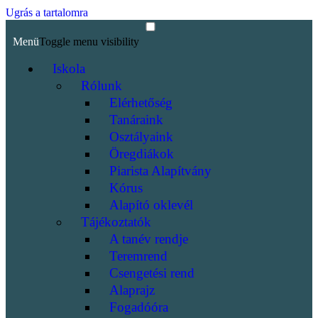
Ugrás a tartalomra
Menü
Toggle menu visibility
Iskola
Rólunk
Elérhetőség
Tanáraink
Osztályaink
Öregdiákok
Piarista Alapítvány
Kórus
Alapító oklevél
Tájékoztatók
A tanév rendje
Teremrend
Csengetési rend
Alaprajz
Fogadóóra