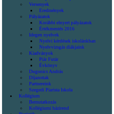
Versenyek
Eredmények
Pályázatok
Korábbi elnyert pályázatok
Értékmentés 2016
Idegen nyelvek
Nyelvi kérdések iskolánkban
Nyelvvizsgás diákjaink
Kiadványok
Piár Futár
Évkönyv
Dugonics András
Díjazottak
Partnereink
Szegedi Piarista Iskola
Kollégium
Bemutatkozás
Kollégiumi házirend