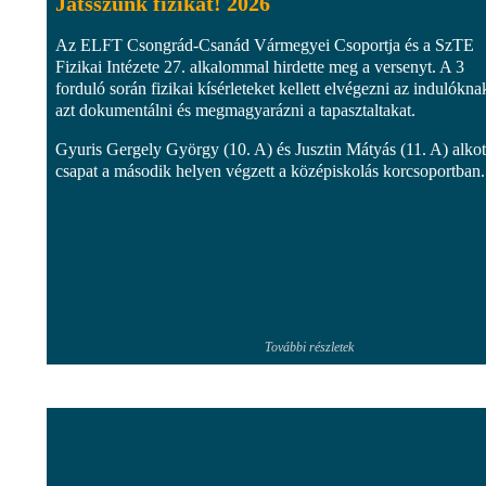
Játsszunk fizikát! 2026
Az ELFT Csongrád-Csanád Vármegyei Csoportja és a SzTE
Fizikai Intézete 27. alkalommal hirdette meg a versenyt. A 3
forduló során fizikai kísérleteket kellett elvégezni az indulókna
azt dokumentálni és megmagyarázni a tapasztaltakat.
Gyuris Gergely György (10. A) és Jusztin Mátyás (11. A) alkot
csapat a második helyen végzett a középiskolás korcsoportban.
További részletek