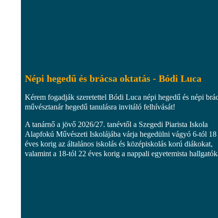
Népi hegedű és brácsa oktatás - Bódi Luca
Kérem fogadják szeretettel Bódi Luca népi hegedű és népi brá
művésztanár hegedű tanulásra invitáló felhívását!
A tanárnő a jövő 2026/27. tanévtől a Szegedi Piarista Iskola
Alapfokú Művészeti Iskolájába várja hegedülni vágyó 6-tól 18
éves korig az általános iskolás és középiskolás korú diákokat,
valamint a 18-tól 22 éves korig a nappali egyetemista hallgatóka