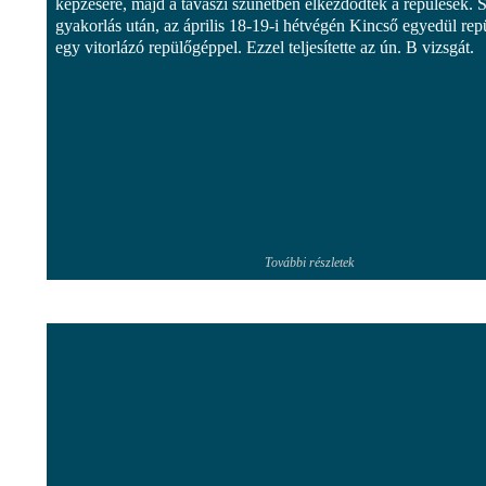
képzésére, majd a tavaszi szünetben elkezdődtek a repülések. 
gyakorlás után, az április 18-19-i hétvégén Kincső egyedül rep
egy vitorlázó repülőgéppel. Ezzel teljesítette az ún. B vizsgát.
További részletek