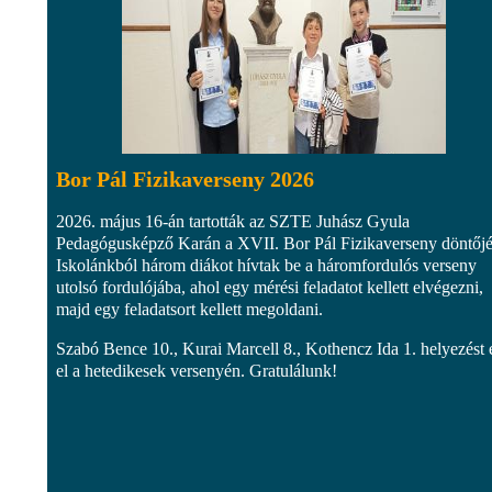
Bor Pál Fizikaverseny 2026
2026. május 16-án tartották az SZTE Juhász Gyula
Pedagógusképző Karán a XVII. Bor Pál Fizikaverseny döntőjé
Iskolánkból három diákot hívtak be a háromfordulós verseny
utolsó fordulójába, ahol egy mérési feladatot kellett elvégezni,
majd egy feladatsort kellett megoldani.
Szabó Bence 10., Kurai Marcell 8., Kothencz Ida 1. helyezést 
el a hetedikesek versenyén. Gratulálunk!