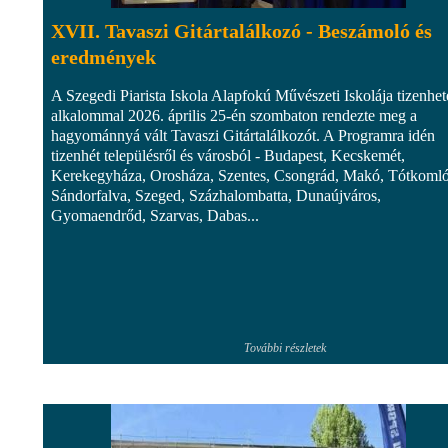
XVII. Tavaszi Gitártalálkozó - Beszámoló és
eredmények
A Szegedi Piarista Iskola Alapfokú Művészeti Iskolája tizenhet
alkalommal 2026. április 25-én szombaton rendezte meg a
hagyománnyá vált Tavaszi Gitártalálkozót. A Programra idén
tizenhét településről és városból - Budapest, Kecskemét,
Kerekegyháza, Orosháza, Szentes, Csongrád, Makó, Tótkomló
Sándorfalva, Szeged, Százhalombatta, Dunaújváros,
Gyomaendrőd, Szarvas, Dabas...
További részletek