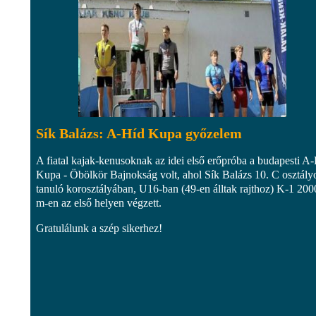
Sík Balázs: A-Híd Kupa győzelem
A fiatal kajak-kenusoknak az idei első erőpróba a budapesti A
Kupa - Öbölkör Bajnokság volt, ahol Sík Balázs 10. C osztály
tanuló korosztályában, U16-ban (49-en álltak rajthoz) K-1 200
m-en az első helyen végzett.
Gratulálunk a szép sikerhez!