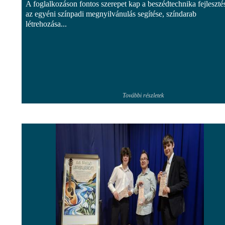
A foglalkozáson fontos szerepet kap a beszédtechnika fejleszté
az egyéni színpadi megnyilvánulás segítése, színdarab
létrehozása...
További részletek