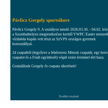
Pávlicz Gergely sportsikere
Pávlicz Gergely 9. A osztályos tanuló 2026.03.30. - 04.02. köz
a Szombathelyen megrendezésre kerülő YWPC Easter nemzet
vízilabda kupán vett részt az SzVPS országos gyermek
korosztállyal.
24 csapatból (legyőzve a fehérorosz Minszk csapatát, egy horv
csapatot és a Fradi együttesét) végül ezüst éremmel tért haza.
Gratulálunk Gergely és csapata sikerének!
További részletek