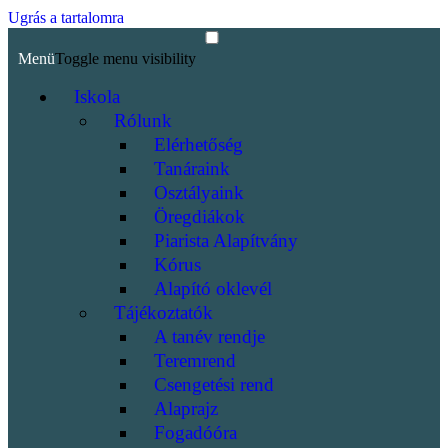
Ugrás a tartalomra
Menü
Toggle menu visibility
Iskola
Rólunk
Elérhetőség
Tanáraink
Osztályaink
Öregdiákok
Piarista Alapítvány
Kórus
Alapító oklevél
Tájékoztatók
A tanév rendje
Teremrend
Csengetési rend
Alaprajz
Fogadóóra