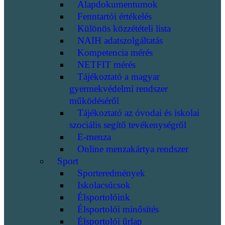
Alapdokumentumok
Fenntartói értékelés
Különös közzétételi lista
NAIH adatszolgáltatás
Kompetencia mérés
NETFIT mérés
Tájékoztató a magyar
gyermekvédelmi rendszer
működéséről
Tájékoztató az óvodai és iskolai
szociális segítő tevékenységről
E-menza
Online menzakártya rendszer
Sport
Sporteredmények
Iskolacsúcsok
Élsportolóink
Élsportolói minősítés
Élsportolói űrlap