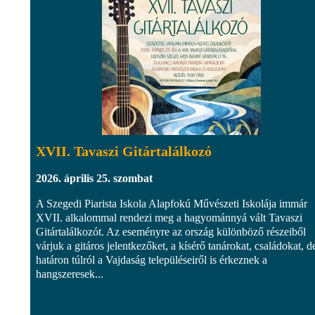
XVII. Tavaszi Gitártalálkozó
2026. április 25. szombat
A Szegedi Piarista Iskola Alapfokú Művészeti Iskolája immár
XVII. alkalommal rendezi meg a hagyománnyá vált Tavaszi
Gitártalálkozót. Az eseményre az ország különböző részeiből
várjuk a gitáros jelentkezőket, a kísérő tanárokat, családokat, d
határon túlról a Vajdaság településeiről is érkeznek a
hangszeresek...