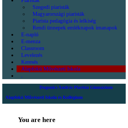
Piaristák
Szegedi piaristák
Magyarországi piaristák
Piarista pedagógia és lelkiség
Rendi ünnepek emléknapok imanapok
E-napló
E-menza
Classroom
Levelezés
Keresés
Alapfokú Művészeti Iskola
.
Dugonics András Piarista Gimnázium
Alapfokú Művészeti Iskola és Kollégium
You are here