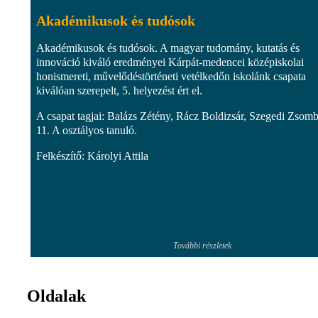
Akadémikusok és tudósok
Akadémikusok és tudósok. A magyar tudomány, kutatás és
innováció kiváló eredményei Kárpát-medencei középiskolai
honismereti, művelődéstörténeti vetélkedőn iskolánk csapata
kiválóan szerepelt, 5. helyezést ért el.
A csapat tagjai: Balázs Zétény, Rácz Boldizsár, Szegedi Zsom
11. A osztályos tanuló.
Felkészítő: Károlyi Attila
További részletek
Oldalak