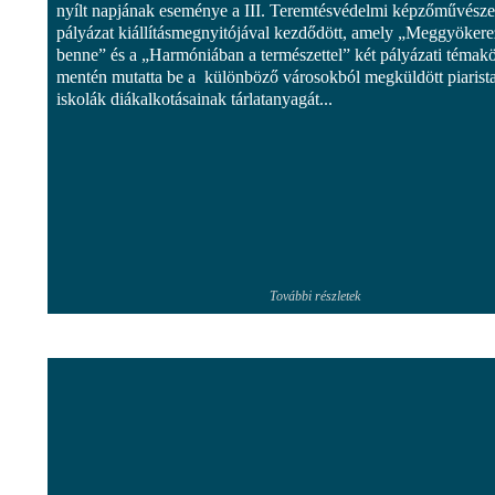
nyílt napjának eseménye a III. Teremtésvédelmi képzőművésze
pályázat kiállításmegnyitójával kezdődött, amely „Meggyöker
benne” és a „Harmóniában a természettel” két pályázati témak
mentén mutatta be a különböző városokból megküldött piarist
iskolák diákalkotásainak tárlatanyagát...
További részletek