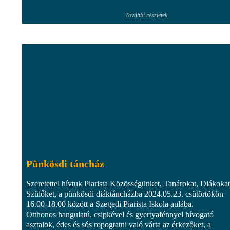
További részletek
Pünkösdi táncház
Szeretettel hívtuk Piarista Közösségünket, Tanárokat, Diákokat
Szülőket, a pünkösdi diáktáncházba 2024.05.23. csütörtökön
16.00-18.00 között a Szegedi Piarista Iskola aulába.
Otthonos hangulatú, csipkével és gyertyafénnyel hívogató
asztalok, édes és sós ropogtatni való várta az érkezőket, a