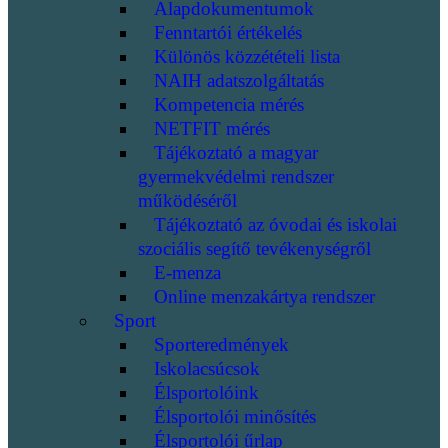
Alapdokumentumok
Fenntartói értékelés
Különös közzétételi lista
NAIH adatszolgáltatás
Kompetencia mérés
NETFIT mérés
Tájékoztató a magyar
gyermekvédelmi rendszer
működéséről
Tájékoztató az óvodai és iskolai
szociális segítő tevékenységről
E-menza
Online menzakártya rendszer
Sport
Sporteredmények
Iskolacsúcsok
Élsportolóink
Élsportolói minősítés
Élsportolói űrlap