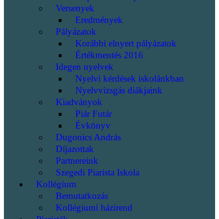
Versenyek
Eredmények
Pályázatok
Korábbi elnyert pályázatok
Értékmentés 2016
Idegen nyelvek
Nyelvi kérdések iskolánkban
Nyelvvizsgás diákjaink
Kiadványok
Piár Futár
Évkönyv
Dugonics András
Díjazottak
Partnereink
Szegedi Piarista Iskola
Kollégium
Bemutatkozás
Kollégiumi házirend