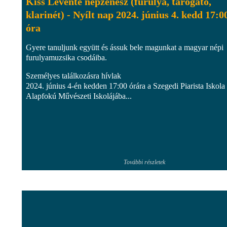
Kiss Levente népzenész (furulya, tárogató,
klarinét) - Nyílt nap 2024. június 4. kedd 17:0
óra
Gyere tanuljunk együtt és ássuk bele magunkat a magyar népi
furulyamuzsika csodáiba.
Személyes találkozásra hívlak
2024. június 4-én kedden 17:00 órára a Szegedi Piarista Iskola
Alapfokú Művészeti Iskolájába...
További részletek