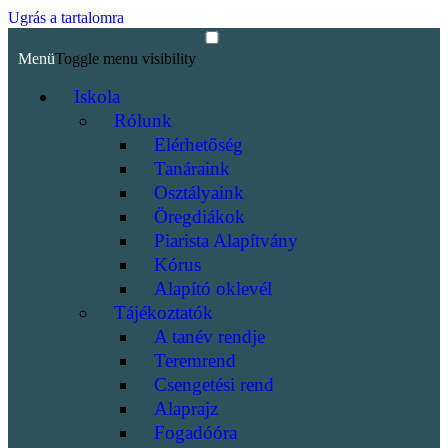
Ugrás a tartalomra
Menü
Toggle menu visibility
Iskola
Rólunk
Elérhetőség
Tanáraink
Osztályaink
Öregdiákok
Piarista Alapítvány
Kórus
Alapító oklevél
Tájékoztatók
A tanév rendje
Teremrend
Csengetési rend
Alaprajz
Fogadóóra