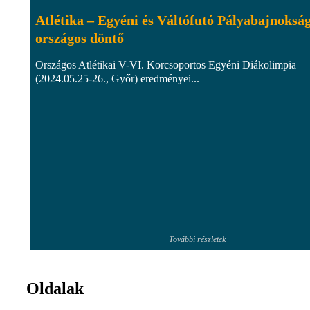
Atlétika – Egyéni és Váltófutó Pályabajnoksá
országos döntő
Országos Atlétikai V-VI. Korcsoportos Egyéni Diákolimpia
(2024.05.25-26., Győr) eredményei...
További részletek
Oldalak