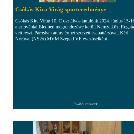
Csókás Kira Virág sporteredménye
Csókás Kira Virág 10. C osztályos tanulónk 2024. június 15-1
a szlovéniai Bledben megrendezésre került Nemzetközi Regatt
vett részt. Párosban arany érmet szerzett csapattársával, Kéri
Nórával (NS2x) MVM Szeged VE evezőseiként.
További részletek