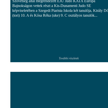
Szövetség által megrendezett EJU Judo KATA Európa
Bajnokságon vettek részt a Kis-Dunamenti Judo SE
képviseletében a Szegedi Piarista Iskola két tanulója, Király D
(tori) 10. A és Kósa Réka (uke) 9. C osztályos tanulók...
További részletek