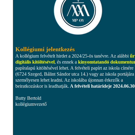
Kollégiumi jelentkezés
A kollégium felvételt hirdet a 2024/25-ös tanévre. Az alábbi
űr
digitális kitöltésével
, és ennek a
kinyomtatandó dokument
papíralapú kitöltésével lehet. A felvételi papírt az iskola címére
(6724 Szeged, Bálint Sándor utca 14.) vagy az iskola portájára
személyesen lehet leadni. Az iskolába újonnan érkezők a
beiratkozáskor is leadhatják.
A felvételi határideje 2024.06.30
Butty Bertold
kollégiumvezető