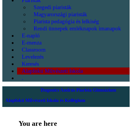
Piaristák
Szegedi piaristák
Magyarországi piaristák
Piarista pedagógia és lelkiség
Rendi ünnepek emléknapok imanapok
E-napló
E-menza
Classroom
Levelezés
Keresés
Alapfokú Művészeti Iskola
.
Dugonics András Piarista Gimnázium
Alapfokú Művészeti Iskola és Kollégium
You are here