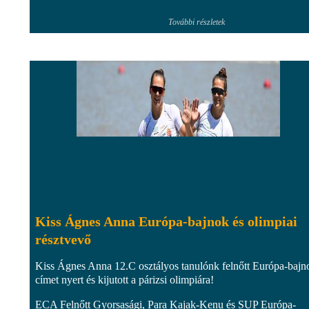
További részletek
Kiss Ágnes Anna Európa-bajnok és olimpiai
résztvevő
Kiss Ágnes Anna 12.C osztályos tanulónk felnőtt Európa-bajn
címet nyert és kijutott a párizsi olimpiára!
ECA Felnőtt Gyorsasági, Para Kajak-Kenu és SUP Európa-