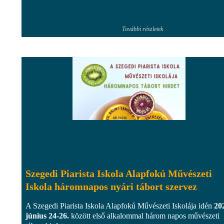
További részletek
Szegedi Piarista Iskola Alapfokú Művészeti
Iskola háromnapos nyári tábort szervez
A Szegedi Piarista Iskola Alapfokú Művészeti Iskolája idén
20
június 24-26.
között első alkalommal három napos művészeti