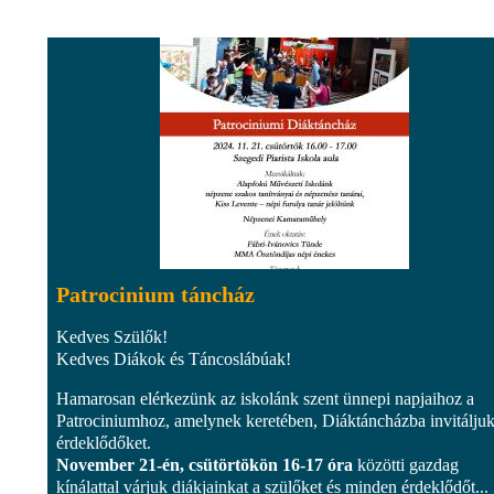
Patrocinium táncház
Kedves Szülők!
Kedves Diákok és Táncoslábúak!
Hamarosan elérkezünk az iskolánk szent ünnepi napjaihoz a
Patrociniumhoz, amelynek keretében, Diáktáncházba invitáljuk
érdeklődőket.
November 21-én, csütörtökön 16-17 óra
közötti gazdag
kínálattal várjuk diákjainkat a szülőket és minden érdeklődőt...