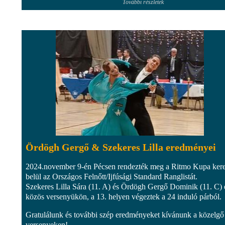
További részletek
Ördögh Gergő & Szekeres Lilla eredményei
2024.november 9-én Pécsen rendezték meg a Ritmo Kupa kere
belül az Országos Felnőtt/Ijfúsági Standard Ranglistát.
Szekeres Lilla Sára (11. A) és Ördögh Gergő Dominik (11. C) 
közös versenyükön, a 13. helyen végeztek a 24 induló párból.
Gratulálunk és további szép eredményeket kívánunk a közelgő
versenyeken!