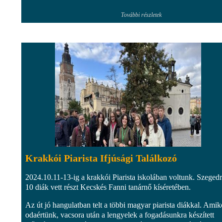
További részletek
Krakkói Piarista Ifjúsági Találkozó
2024.10.11-13-ig a krakkói Piarista iskolában voltunk. Szegedr
10 diák vett részt Kecskés Fanni tanárnő kíséretében.
Az út jó hangulatban telt a többi magyar piarista diákkal. Amik
odaértünk, vacsora után a lengyelek a fogadásunkra készített