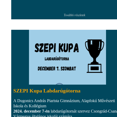
További részletek
SZEPI Kupa Labdarúgótorna
A Dugonics András Piarista Gimnázium, Alapfokú Művészeti
Iskola és Kollégium
2024. december 7-én
labdarúgótornát szervez Csongrád-Csan
Vármegye általános iskolái számára.