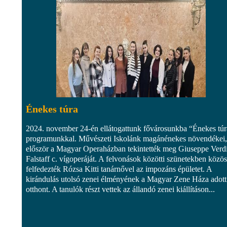
Énekes túra
2024. november 24-én ellátogattunk fővárosunkba “Énekes túr
programunkkal. Művészeti Iskolánk magánénekes növendékei,
először a Magyar Operaházban tekintették meg Giuseppe Verdi
Falstaff c. vígoperáját. A felvonások közötti szünetekben közö
felfedezték Rózsa Kitti tanárnővel az impozáns épületet. A
kirándulás utolsó zenei élményének a Magyar Zene Háza adott
otthont. A tanulók részt vettek az állandó zenei kiállításon...