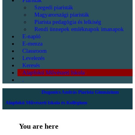
Piaristák
Szegedi piaristák
Magyarországi piaristák
Piarista pedagógia és lelkiség
Rendi ünnepek emléknapok imanapok
E-napló
E-menza
Classroom
Levelezés
Keresés
Alapfokú Művészeti Iskola
.
Dugonics András Piarista Gimnázium
Alapfokú Művészeti Iskola és Kollégium
You are here