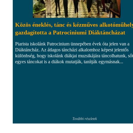
Közös éneklés, tánc és kézműves alkotóműhel
gazdagította a Patrociniumi Diáktáncházat
Piarista iskolánk Patrocinium ünnepében évek óta jelen van a
Diáktáncház. Az átlagos táncházi alkalomhoz képest jelentős
különbség, hogy iskolánk diákjai muzsikájára táncolhatunk, sőt
egyes táncokat is a diákok mutatják, tanítják egymásnak...
További részletek