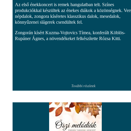
Az első énekkoncert is remek hangulatban telt. Színes
produkciókkal készültek az énekes diákok a közönségnek. Ver
népdalok, zongora kíséretes klasszikus dalok, mesedalok,
könnyűzenei slágerek csendültek fel.
Zongorán kísért Kuzma-Vojtovics Tímea, konferált Köblös-
Rupáner Ágnes, a növendékeket felkészítette Rózsa Kitti.
További részletek