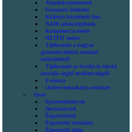
Alapdokumentumok
Fenntartói értékelés
Különös közzétételi lista
NAIH adatszolgáltatás
Kompetencia mérés
NETFIT mérés
Tájékoztató a magyar
gyermekvédelmi rendszer
működéséről
Tájékoztató az óvodai és iskolai
szociális segítő tevékenységről
E-menza
Online menzakártya rendszer
Sport
Sporteredmények
Iskolacsúcsok
Élsportolóink
Élsportolói minősítés
Élsportolói űrlap