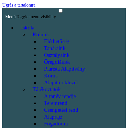
Ugrás a tartalomra
Menü
Toggle menu visibility
Iskola
Rólunk
Elérhetőség
Tanáraink
Osztályaink
Öregdiákok
Piarista Alapítvány
Kórus
Alapító oklevél
Tájékoztatók
A tanév rendje
Teremrend
Csengetési rend
Alaprajz
Fogadóóra