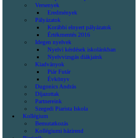
Versenyek
Eredmények
Pályázatok
Korábbi elnyert pályázatok
Értékmentés 2016
Idegen nyelvek
Nyelvi kérdések iskolánkban
Nyelvvizsgás diákjaink
Kiadványok
Piár Futár
Évkönyv
Dugonics András
Díjazottak
Partnereink
Szegedi Piarista Iskola
Kollégium
Bemutatkozás
Kollégiumi házirend