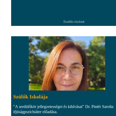
További részletek
Szülők Iskolája
"A serdülőkör jellegzetességei és kihívásai" Dr. Pintér Sarolta
ifjúságpszichiáter előadása.