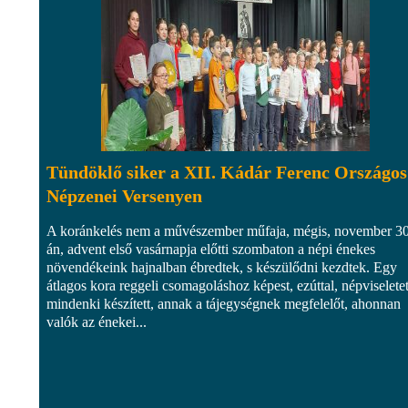
Tündöklő siker a XII. Kádár Ferenc Országos
Népzenei Versenyen
A koránkelés nem a művészember műfaja, mégis, november 3
án, advent első vasárnapja előtti szombaton a népi énekes
növendékeink hajnalban ébredtek, s készülődni kezdtek. Egy
átlagos kora reggeli csomagoláshoz képest, ezúttal, népviselete
mindenki készített, annak a tájegységnek megfelelőt, ahonnan
valók az énekei...