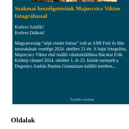
Szakmai beszélgetésünk Majorcsics Viktor
fotográfussal
Kedves Szülők!
Kedves Diákok!
Magyarország “népi viselet fotósa” volt az AMI Fotó és film
tanszakának vendége 2024. október 21-én. A bajai fotográfus,
Majorcsics Viktor első önálló vándorkiállítása Bácskai Folk
Körkép címmel 2024. október 1. és 25. között szerepelt a
Dugonics András Piarista Gimnázium kiállító tereiben...
További részletek
Oldalak