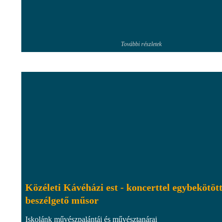
További részletek
Közéleti Kávéházi est - koncerttel egybekötöt
beszélgető műsor
Iskolánk művészpalántái és művésztanárai