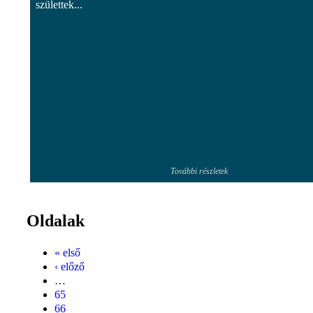
születtek...
További részletek
Oldalak
« első
‹ előző
…
65
66