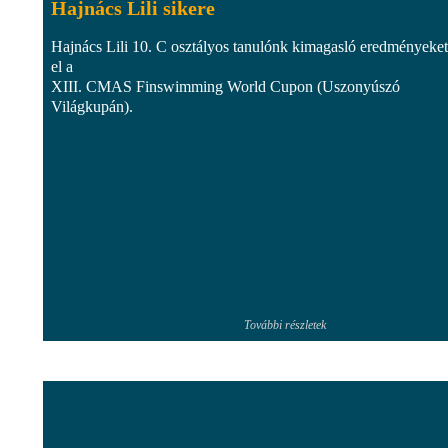
Hajnács Lili sikere
Hajnács Lili 10. C osztályos tanulónk kimagasló eredményeket
el a
XIII. CMAS Finswimming World Cupon (Uszonyúszó
Világkupán).
További részletek