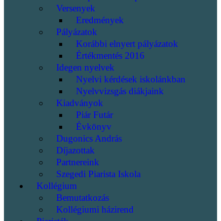
Versenyek
Eredmények
Pályázatok
Korábbi elnyert pályázatok
Értékmentés 2016
Idegen nyelvek
Nyelvi kérdések iskolánkban
Nyelvvizsgás diákjaink
Kiadványok
Piár Futár
Évkönyv
Dugonics András
Díjazottak
Partnereink
Szegedi Piarista Iskola
Kollégium
Bemutatkozás
Kollégiumi házirend