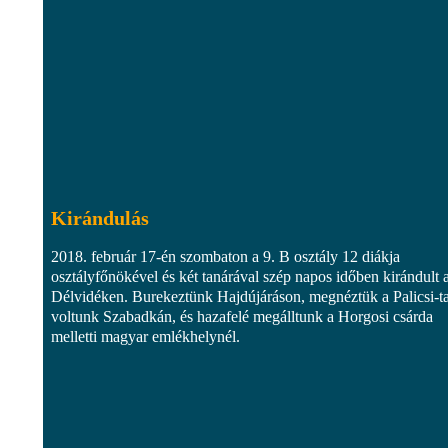
Kirándulás
2018. február 17-én szombaton a 9. B osztály 12 diákja
osztályfőnökével és két tanárával szép napos időben kirándult 
Délvidéken. Burekeztünk Hajdújáráson, megnéztük a Palicsi-ta
voltunk Szabadkán, és hazafelé megálltunk a Horgosi csárda
melletti magyar emlékhelynél.