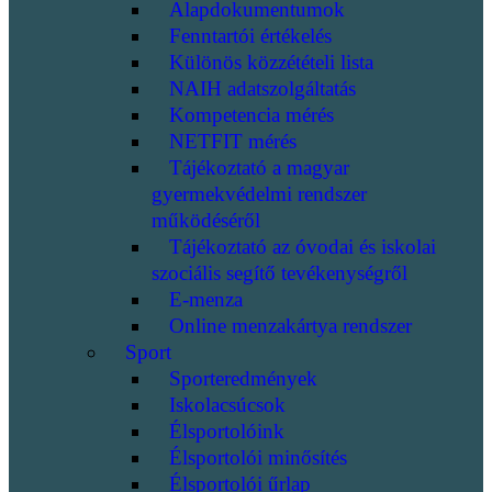
Alapdokumentumok
Fenntartói értékelés
Különös közzétételi lista
NAIH adatszolgáltatás
Kompetencia mérés
NETFIT mérés
Tájékoztató a magyar
gyermekvédelmi rendszer
működéséről
Tájékoztató az óvodai és iskolai
szociális segítő tevékenységről
E-menza
Online menzakártya rendszer
Sport
Sporteredmények
Iskolacsúcsok
Élsportolóink
Élsportolói minősítés
Élsportolói űrlap