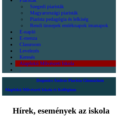
Piaristák
Szegedi piaristák
Magyarországi piaristák
Piarista pedagógia és lelkiség
Rendi ünnepek emléknapok imanapok
E-napló
E-menza
Classroom
Levelezés
Keresés
Alapfokú Művészeti Iskola
.
Dugonics András Piarista Gimnázium
Alapfokú Művészeti Iskola és Kollégium
Hírek, események az iskola