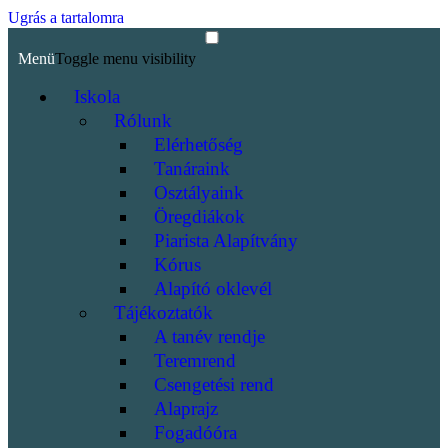
Ugrás a tartalomra
Menü
Toggle menu visibility
Iskola
Rólunk
Elérhetőség
Tanáraink
Osztályaink
Öregdiákok
Piarista Alapítvány
Kórus
Alapító oklevél
Tájékoztatók
A tanév rendje
Teremrend
Csengetési rend
Alaprajz
Fogadóóra