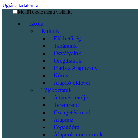
Ugrás a tartalomra
Menü
Toggle menu visibility
Iskola
Rólunk
Elérhetőség
Tanáraink
Osztályaink
Öregdiákok
Piarista Alapítvány
Kórus
Alapító oklevél
Tájékoztatók
A tanév rendje
Teremrend
Csengetési rend
Alaprajz
Fogadóóra
Alapdokumentumok