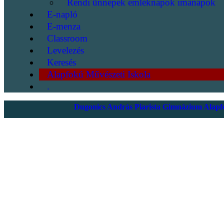
Rendi ünnepek emléknapok imanapok
E-napló
E-menza
Classroom
Levelezés
Keresés
Alapfokú Művészeti Iskola
.
Dugonics András Piarista Gimnázium Alapfo