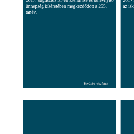
2017. augusztus 31-én szentmise és tanévnyitó
2017.
ünnepség kíséretében megkezdődött a 255.
az is
tanév.
További részletek