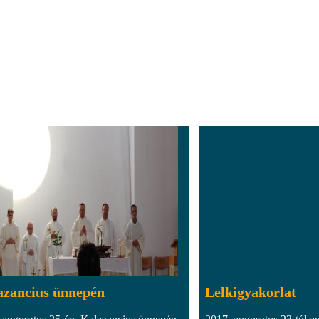
azancius ünnepén
Lelkigyakorlat