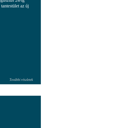
ugusztus 24-ig
 tantestület az új
További részletek