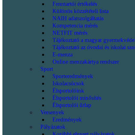
Fenntartói értékelés
Különös közzétételi lista
NAIH adatszolgáltatás
Kompetencia mérés
NETFIT mérés
Tájékoztató a magyar gyermekvéde
Tájékoztató az óvodai és iskolai szo
E-menza
Online menzakártya rendszer
Sport
Sporteredmények
Iskolacsúcsok
Élsportolóink
Élsportolói minősítés
Élsportolói űrlap
Versenyek
Eredmények
Pályázatok
Korábbi elnyert pályázatok