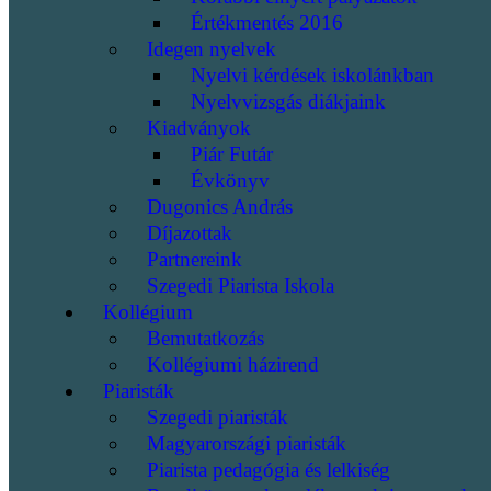
Értékmentés 2016
Idegen nyelvek
Nyelvi kérdések iskolánkban
Nyelvvizsgás diákjaink
Kiadványok
Piár Futár
Évkönyv
Dugonics András
Díjazottak
Partnereink
Szegedi Piarista Iskola
Kollégium
Bemutatkozás
Kollégiumi házirend
Piaristák
Szegedi piaristák
Magyarországi piaristák
Piarista pedagógia és lelkiség