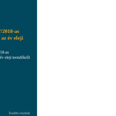
7/2018-as
az év eleji
018-as
év eleji teendőkről
További részletek