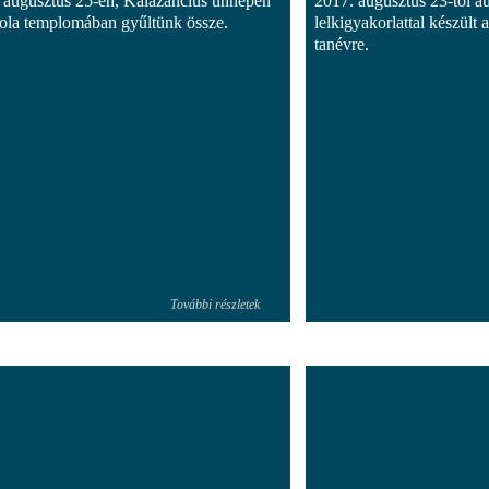
 augusztus 25-én, Kalazancius ünnepén
2017. augusztus 23-tól a
kola templomában gyűltünk össze.
lelkigyakorlattal készült a
tanévre.
További részletek