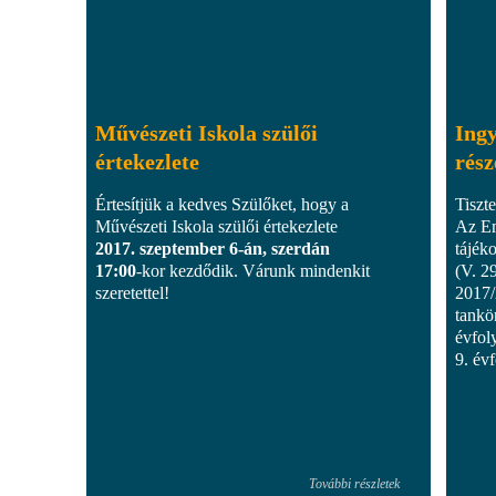
Művészeti Iskola szülői
Ingy
értekezlete
rész
Értesítjük a kedves Szülőket, hogy a
Tiszte
Művészeti Iskola szülői értekezlete
Az Em
2017. szeptember 6-án, szerdán
tájék
17:00
-kor kezdődik. Várunk mindenkit
(V. 2
szeretettel!
2017/
tankö
évfoly
9. év
További részletek