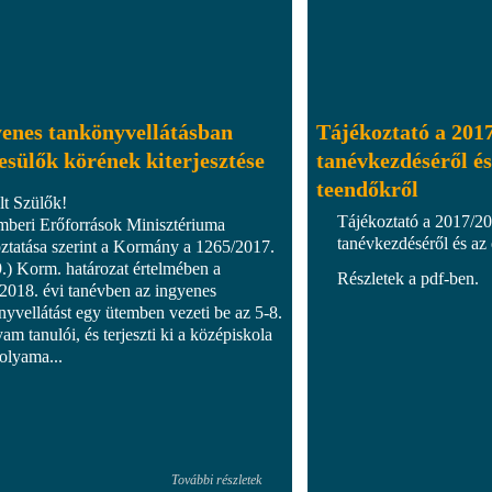
enes tankönyvellátásban
Tájékoztató a 201
esülők körének kiterjesztése
tanévkezdéséről és 
teendőkről
lt Szülők!
Tájékoztató a 2017/2
beri Erőforrások Minisztériuma
tanévkezdéséről és az 
oztatása szerint a Kormány a 1265/2017.
9.) Korm. határozat értelmében a
Részletek a pdf-ben.
2018. évi tanévben az ingyenes
nyvellátást egy ütemben vezeti be az 5-8.
am tanulói, és terjeszti ki a középiskola
folyama...
További részletek