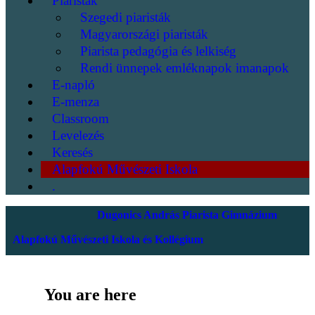
Piaristák
Szegedi piaristák
Magyarországi piaristák
Piarista pedagógia és lelkiség
Rendi ünnepek emléknapok imanapok
E-napló
E-menza
Classroom
Levelezés
Keresés
Alapfokú Művészeti Iskola
.
Dugonics András Piarista Gimnázium
Alapfokú Művészeti Iskola és Kollégium
You are here