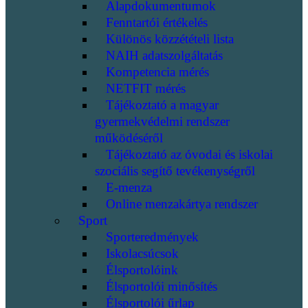
Alapdokumentumok
Fenntartói értékelés
Különös közzétételi lista
NAIH adatszolgáltatás
Kompetencia mérés
NETFIT mérés
Tájékoztató a magyar
gyermekvédelmi rendszer
működéséről
Tájékoztató az óvodai és iskolai
szociális segítő tevékenységről
E-menza
Online menzakártya rendszer
Sport
Sporteredmények
Iskolacsúcsok
Élsportolóink
Élsportolói minősítés
Élsportolói űrlap