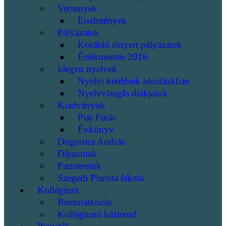
Versenyek
Eredmények
Pályázatok
Korábbi elnyert pályázatok
Értékmentés 2016
Idegen nyelvek
Nyelvi kérdések iskolánkban
Nyelvvizsgás diákjaink
Kiadványok
Piár Futár
Évkönyv
Dugonics András
Díjazottak
Partnereink
Szegedi Piarista Iskola
Kollégium
Bemutatkozás
Kollégiumi házirend