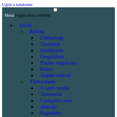
Ugrás a tartalomra
Menü
Toggle menu visibility
Iskola
Rólunk
Elérhetőség
Tanáraink
Osztályaink
Öregdiákok
Piarista Alapítvány
Kórus
Alapító oklevél
Tájékoztatók
A tanév rendje
Teremrend
Csengetési rend
Alaprajz
Fogadóóra