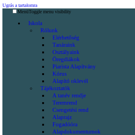
Ugrás a tartalomra
Menü
Toggle menu visibility
Iskola
Rólunk
Elérhetőség
Tanáraink
Osztályaink
Öregdiákok
Piarista Alapítvány
Kórus
Alapító oklevél
Tájékoztatók
A tanév rendje
Teremrend
Csengetési rend
Alaprajz
Fogadóóra
Alapdokumentumok