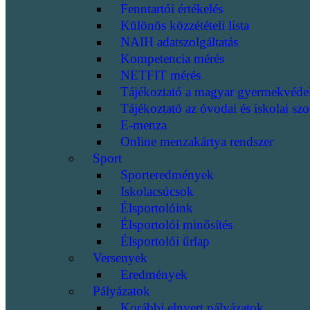
Fenntartói értékelés
Különös közzétételi lista
NAIH adatszolgáltatás
Kompetencia mérés
NETFIT mérés
Tájékoztató a magyar gyermekvéde
Tájékoztató az óvodai és iskolai szo
E-menza
Online menzakártya rendszer
Sport
Sporteredmények
Iskolacsúcsok
Élsportolóink
Élsportolói minősítés
Élsportolói űrlap
Versenyek
Eredmények
Pályázatok
Korábbi elnyert pályázatok