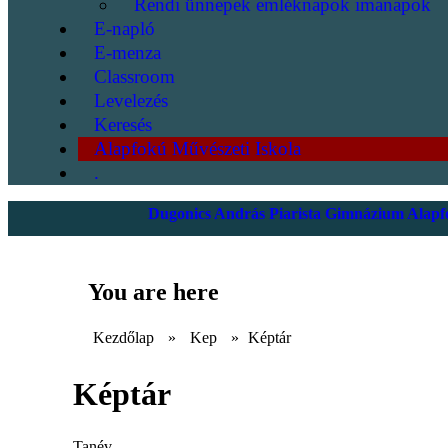
Rendi ünnepek emléknapok imanapok
E-napló
E-menza
Classroom
Levelezés
Keresés
Alapfokú Művészeti Iskola
.
Dugonics András Piarista Gimnázium Alapfo
You are here
Kezdőlap
»
Kep
»
Képtár
Képtár
Tanév