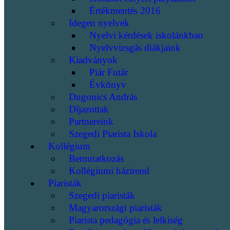
Értékmentés 2016
Idegen nyelvek
Nyelvi kérdések iskolánkban
Nyelvvizsgás diákjaink
Kiadványok
Piár Futár
Évkönyv
Dugonics András
Díjazottak
Partnereink
Szegedi Piarista Iskola
Kollégium
Bemutatkozás
Kollégiumi házirend
Piaristák
Szegedi piaristák
Magyarországi piaristák
Piarista pedagógia és lelkiség