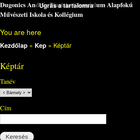
Dugonics András Piarista Gimnázium Alapfokú
Ugrás a tartalomra
Művészeti Iskola és Kollégium
You are here
Kezdőlap
»
Kep
»
Képtár
Képtár
Tanév
Cím