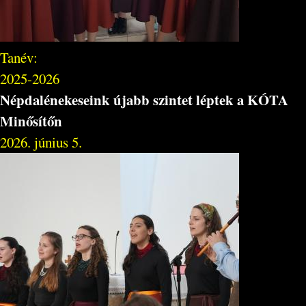
Tanév:
2025-2026
Népdalénekeseink újabb szintet léptek a KÓTA
Minősítőn
2026. június 5.