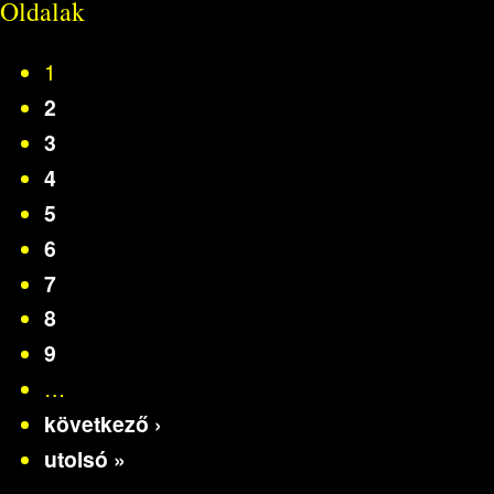
Oldalak
1
2
3
4
5
6
7
8
9
…
következő ›
utolsó »