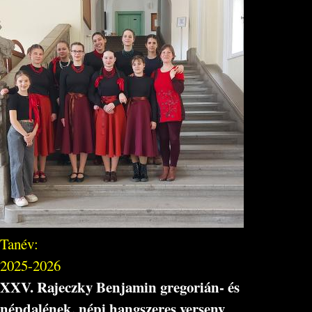
Tanév:
2025-2026
XXV. Rajeczky Benjamin gregorián- és
népdalének, népi hangszeres verseny