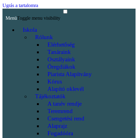
Ugrás a tartalomra
Menü
Toggle menu visibility
Iskola
Rólunk
Elérhetőség
Tanáraink
Osztályaink
Öregdiákok
Piarista Alapítvány
Kórus
Alapító oklevél
Tájékoztatók
A tanév rendje
Teremrend
Csengetési rend
Alaprajz
Fogadóóra