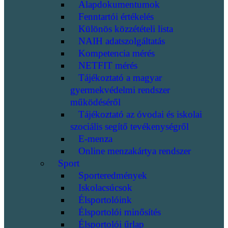
Alapdokumentumok
Fenntartói értékelés
Különös közzétételi lista
NAIH adatszolgáltatás
Kompetencia mérés
NETFIT mérés
Tájékoztató a magyar
gyermekvédelmi rendszer
működéséről
Tájékoztató az óvodai és iskolai
szociális segítő tevékenységről
E-menza
Online menzakártya rendszer
Sport
Sporteredmények
Iskolacsúcsok
Élsportolóink
Élsportolói minősítés
Élsportolói űrlap