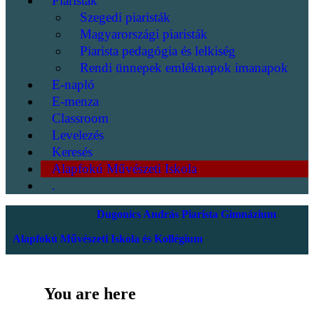
Piaristák
Szegedi piaristák
Magyarországi piaristák
Piarista pedagógia és lelkiség
Rendi ünnepek emléknapok imanapok
E-napló
E-menza
Classroom
Levelezés
Keresés
Alapfokú Művészeti Iskola
.
Dugonics András Piarista Gimnázium
Alapfokú Művészeti Iskola és Kollégium
You are here