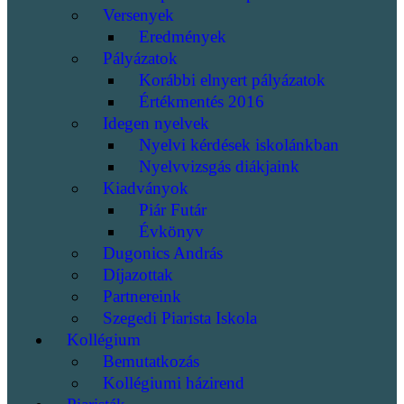
Versenyek
Eredmények
Pályázatok
Korábbi elnyert pályázatok
Értékmentés 2016
Idegen nyelvek
Nyelvi kérdések iskolánkban
Nyelvvizsgás diákjaink
Kiadványok
Piár Futár
Évkönyv
Dugonics András
Díjazottak
Partnereink
Szegedi Piarista Iskola
Kollégium
Bemutatkozás
Kollégiumi házirend