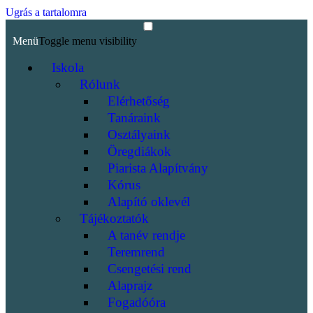
Ugrás a tartalomra
Menü
Toggle menu visibility
Iskola
Rólunk
Elérhetőség
Tanáraink
Osztályaink
Öregdiákok
Piarista Alapítvány
Kórus
Alapító oklevél
Tájékoztatók
A tanév rendje
Teremrend
Csengetési rend
Alaprajz
Fogadóóra