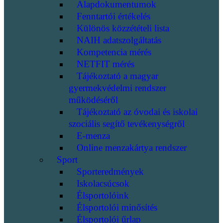
Alapdokumentumok
Fenntartói értékelés
Különös közzétételi lista
NAIH adatszolgáltatás
Kompetencia mérés
NETFIT mérés
Tájékoztató a magyar
gyermekvédelmi rendszer
működéséről
Tájékoztató az óvodai és iskolai
szociális segítő tevékenységről
E-menza
Online menzakártya rendszer
Sport
Sporteredmények
Iskolacsúcsok
Élsportolóink
Élsportolói minősítés
Élsportolói űrlap