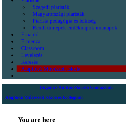
Piaristák
Szegedi piaristák
Magyarországi piaristák
Piarista pedagógia és lelkiség
Rendi ünnepek emléknapok imanapok
E-napló
E-menza
Classroom
Levelezés
Keresés
Alapfokú Művészeti Iskola
.
Dugonics András Piarista Gimnázium
Alapfokú Művészeti Iskola és Kollégium
You are here