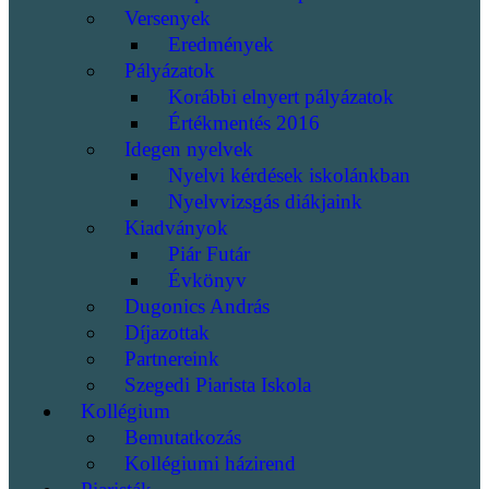
Versenyek
Eredmények
Pályázatok
Korábbi elnyert pályázatok
Értékmentés 2016
Idegen nyelvek
Nyelvi kérdések iskolánkban
Nyelvvizsgás diákjaink
Kiadványok
Piár Futár
Évkönyv
Dugonics András
Díjazottak
Partnereink
Szegedi Piarista Iskola
Kollégium
Bemutatkozás
Kollégiumi házirend