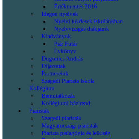
Értékmentés 2016
Idegen nyelvek
Nyelvi kérdések iskolánkban
Nyelvvizsgás diákjaink
Kiadványok
Piár Futár
Évkönyv
Dugonics András
Díjazottak
Partnereink
Szegedi Piarista Iskola
Kollégium
Bemutatkozás
Kollégiumi házirend
Piaristák
Szegedi piaristák
Magyarországi piaristák
Piarista pedagógia és lelkiség