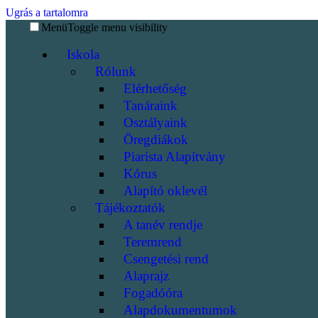
Ugrás a tartalomra
Menü
Toggle menu visibility
Iskola
Rólunk
Elérhetőség
Tanáraink
Osztályaink
Öregdiákok
Piarista Alapítvány
Kórus
Alapító oklevél
Tájékoztatók
A tanév rendje
Teremrend
Csengetési rend
Alaprajz
Fogadóóra
Alapdokumentumok