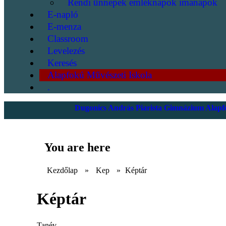
Rendi ünnepek emléknapok imanapok
E-napló
E-menza
Classroom
Levelezés
Keresés
Alapfokú Művészeti Iskola
.
Dugonics András Piarista Gimnázium Alapfo
You are here
Kezdőlap
»
Kep
»
Képtár
Képtár
Tanév