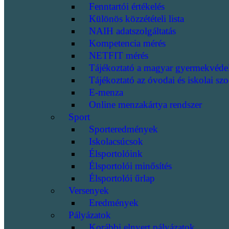
Fenntartói értékelés
Különös közzétételi lista
NAIH adatszolgáltatás
Kompetencia mérés
NETFIT mérés
Tájékoztató a magyar gyermekvéde
Tájékoztató az óvodai és iskolai szo
E-menza
Online menzakártya rendszer
Sport
Sporteredmények
Iskolacsúcsok
Élsportolóink
Élsportolói minősítés
Élsportolói űrlap
Versenyek
Eredmények
Pályázatok
Korábbi elnyert pályázatok