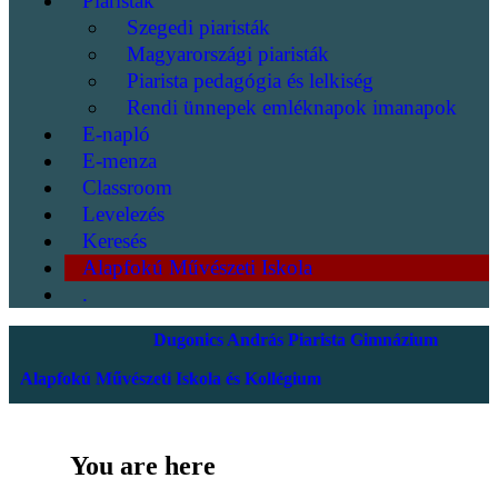
Piaristák
Szegedi piaristák
Magyarországi piaristák
Piarista pedagógia és lelkiség
Rendi ünnepek emléknapok imanapok
E-napló
E-menza
Classroom
Levelezés
Keresés
Alapfokú Művészeti Iskola
.
Dugonics András Piarista Gimnázium
Alapfokú Művészeti Iskola és Kollégium
You are here