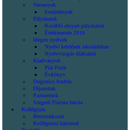
Versenyek
Eredmények
Pályázatok
Korábbi elnyert pályázatok
Értékmentés 2016
Idegen nyelvek
Nyelvi kérdések iskolánkban
Nyelvvizsgás diákjaink
Kiadványok
Piár Futár
Évkönyv
Dugonics András
Díjazottak
Partnereink
Szegedi Piarista Iskola
Kollégium
Bemutatkozás
Kollégiumi házirend