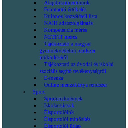
Alapdokumentumok
Fenntartói értékelés
Különös közzétételi lista
NAIH adatszolgáltatás
Kompetencia mérés
NETFIT mérés
Tájékoztató a magyar
gyermekvédelmi rendszer
működéséről
Tájékoztató az óvodai és iskolai
szociális segítő tevékenységről
E-menza
Online menzakártya rendszer
Sport
Sporteredmények
Iskolacsúcsok
Élsportolóink
Élsportolói minősítés
Élsportolói űrlap