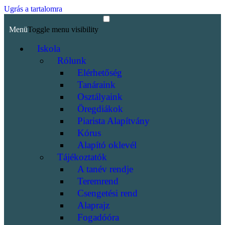
Ugrás a tartalomra
Menü
Toggle menu visibility
Iskola
Rólunk
Elérhetőség
Tanáraink
Osztályaink
Öregdiákok
Piarista Alapítvány
Kórus
Alapító oklevél
Tájékoztatók
A tanév rendje
Teremrend
Csengetési rend
Alaprajz
Fogadóóra