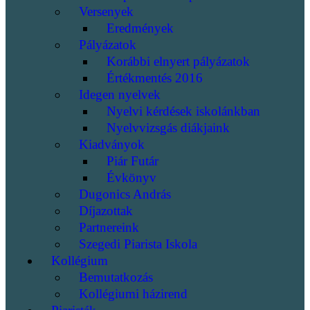
Versenyek
Eredmények
Pályázatok
Korábbi elnyert pályázatok
Értékmentés 2016
Idegen nyelvek
Nyelvi kérdések iskolánkban
Nyelvvizsgás diákjaink
Kiadványok
Piár Futár
Évkönyv
Dugonics András
Díjazottak
Partnereink
Szegedi Piarista Iskola
Kollégium
Bemutatkozás
Kollégiumi házirend