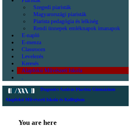
Piaristák
Szegedi piaristák
Magyarországi piaristák
Piarista pedagógia és lelkiség
Rendi ünnepek emléknapok imanapok
E-napló
E-menza
Classroom
Levelezés
Keresés
Alapfokú Művészeti Iskola
.
Dugonics András Piarista Gimnázium
Alapfokú Művészeti Iskola és Kollégium
You are here