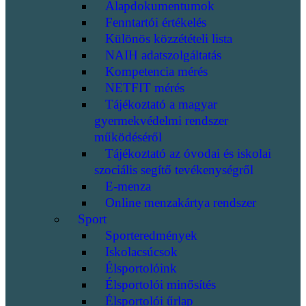
Alapdokumentumok
Fenntartói értékelés
Különös közzétételi lista
NAIH adatszolgáltatás
Kompetencia mérés
NETFIT mérés
Tájékoztató a magyar
gyermekvédelmi rendszer
működéséről
Tájékoztató az óvodai és iskolai
szociális segítő tevékenységről
E-menza
Online menzakártya rendszer
Sport
Sporteredmények
Iskolacsúcsok
Élsportolóink
Élsportolói minősítés
Élsportolói űrlap