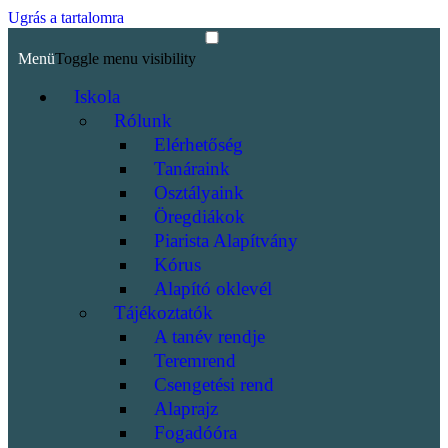
Ugrás a tartalomra
Menü
Toggle menu visibility
Iskola
Rólunk
Elérhetőség
Tanáraink
Osztályaink
Öregdiákok
Piarista Alapítvány
Kórus
Alapító oklevél
Tájékoztatók
A tanév rendje
Teremrend
Csengetési rend
Alaprajz
Fogadóóra