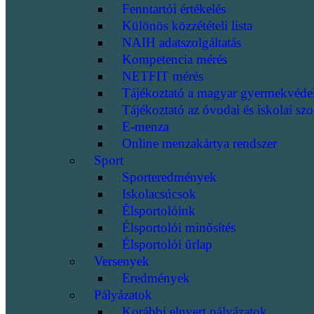
Fenntartói értékelés
Különös közzétételi lista
NAIH adatszolgáltatás
Kompetencia mérés
NETFIT mérés
Tájékoztató a magyar gyermekvéde
Tájékoztató az óvodai és iskolai szo
E-menza
Online menzakártya rendszer
Sport
Sporteredmények
Iskolacsúcsok
Élsportolóink
Élsportolói minősítés
Élsportolói űrlap
Versenyek
Eredmények
Pályázatok
Korábbi elnyert pályázatok