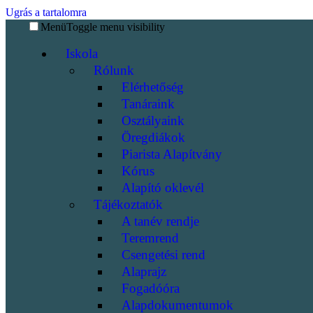
Ugrás a tartalomra
Menü
Toggle menu visibility
Iskola
Rólunk
Elérhetőség
Tanáraink
Osztályaink
Öregdiákok
Piarista Alapítvány
Kórus
Alapító oklevél
Tájékoztatók
A tanév rendje
Teremrend
Csengetési rend
Alaprajz
Fogadóóra
Alapdokumentumok