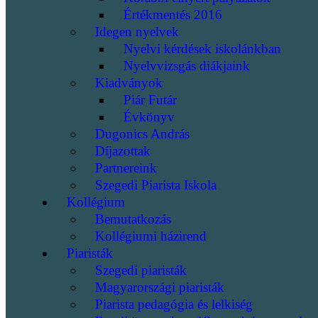
Értékmentés 2016
Idegen nyelvek
Nyelvi kérdések iskolánkban
Nyelvvizsgás diákjaink
Kiadványok
Piár Futár
Évkönyv
Dugonics András
Díjazottak
Partnereink
Szegedi Piarista Iskola
Kollégium
Bemutatkozás
Kollégiumi házirend
Piaristák
Szegedi piaristák
Magyarországi piaristák
Piarista pedagógia és lelkiség