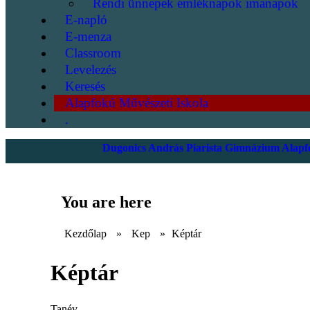
Rendi ünnepek emléknapok imanapok
E-napló
E-menza
Classroom
Levelezés
Keresés
Alapfokú Művészeti Iskola
.
Dugonics András Piarista Gimnázium Alapfo
You are here
Kezdőlap
»
Kep
»
Képtár
Képtár
Tanév