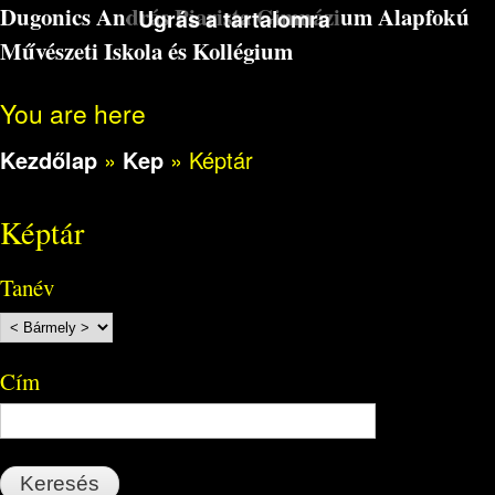
Dugonics András Piarista Gimnázium Alapfokú
Ugrás a tartalomra
Művészeti Iskola és Kollégium
You are here
Kezdőlap
»
Kep
»
Képtár
Képtár
Tanév
Cím