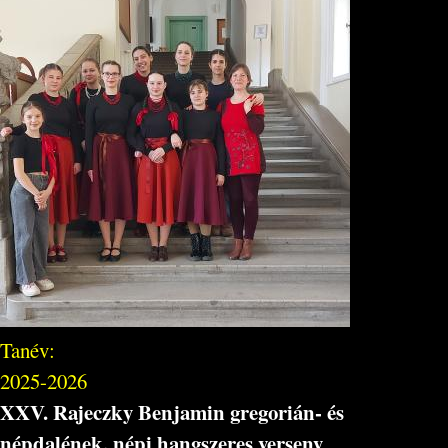
Tanév:
2025-2026
XXV. Rajeczky Benjamin gregorián- és
népdalének, népi hangszeres verseny