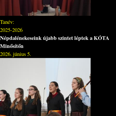
Tanév:
2025-2026
Népdalénekeseink újabb szintet léptek a KÓTA
Minősítőn
2026. június 5.