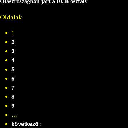
Olaszroszágban járt a 10. B osztály
Oldalak
1
2
3
4
5
6
7
8
9
…
következő ›