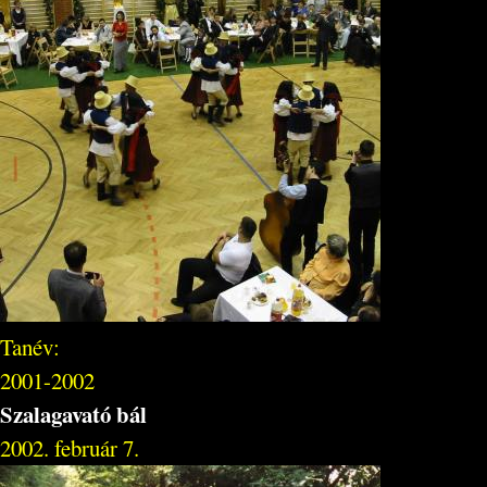
Tanév:
2001-2002
Szalagavató bál
2002. február 7.