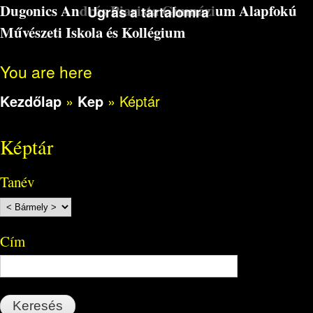
Dugonics András Piarista Gimnázium Alapfokú
Ugrás a tartalomra
Művészeti Iskola és Kollégium
You are here
Kezdőlap
»
Kep
»
Képtár
Képtár
Tanév
Cím