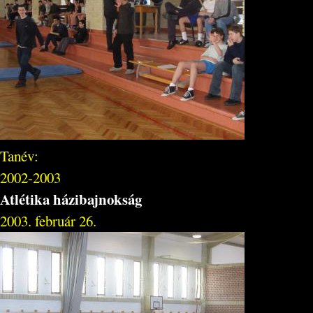
Tanév:
2002-2003
Atlétika házibajnokság
2003. február 26.