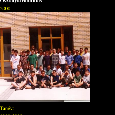
Osztálykirándulás
2000
Tanév: