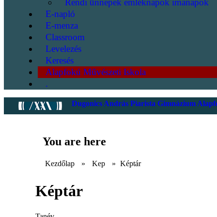
Rendi ünnepek emléknapok imanapok
E-napló
E-menza
Classroom
Levelezés
Keresés
Alapfokú Művészeti Iskola
.
Dugonics András Piarista Gimnázium Alapfo
You are here
Kezdőlap
»
Kep
»
Képtár
Képtár
Tanév