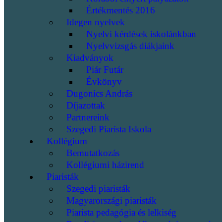
Értékmentés 2016
Idegen nyelvek
Nyelvi kérdések iskolánkban
Nyelvvizsgás diákjaink
Kiadványok
Piár Futár
Évkönyv
Dugonics András
Díjazottak
Partnereink
Szegedi Piarista Iskola
Kollégium
Bemutatkozás
Kollégiumi házirend
Piaristák
Szegedi piaristák
Magyarországi piaristák
Piarista pedagógia és lelkiség