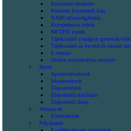
Fenntartói értékelés
Különös közzétételi lista
NAIH adatszolgáltatás
Kompetencia mérés
NETFIT mérés
Tájékoztató a magyar gyermekvéde
Tájékoztató az óvodai és iskolai szo
E-menza
Online menzakártya rendszer
Sport
Sporteredmények
Iskolacsúcsok
Élsportolóink
Élsportolói minősítés
Élsportolói űrlap
Versenyek
Eredmények
Pályázatok
Korábbi elnyert pályázatok