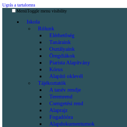
Ugrás a tartalomra
Menü
Toggle menu visibility
Iskola
Rólunk
Elérhetőség
Tanáraink
Osztályaink
Öregdiákok
Piarista Alapítvány
Kórus
Alapító oklevél
Tájékoztatók
A tanév rendje
Teremrend
Csengetési rend
Alaprajz
Fogadóóra
Alapdokumentumok