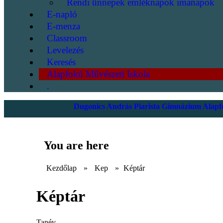
Rendi ünnepek emléknapok imanapok
E-napló
E-menza
Classroom
Levelezés
Keresés
Alapfokú Művészeti Iskola
.
Dugonics András Piarista Gimnázium Alapfo
You are here
Kezdőlap
»
Kep
»
Képtár
Képtár
Tanév