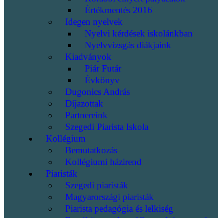
Értékmentés 2016
Idegen nyelvek
Nyelvi kérdések iskolánkban
Nyelvvizsgás diákjaink
Kiadványok
Piár Futár
Évkönyv
Dugonics András
Díjazottak
Partnereink
Szegedi Piarista Iskola
Kollégium
Bemutatkozás
Kollégiumi házirend
Piaristák
Szegedi piaristák
Magyarországi piaristák
Piarista pedagógia és lelkiség