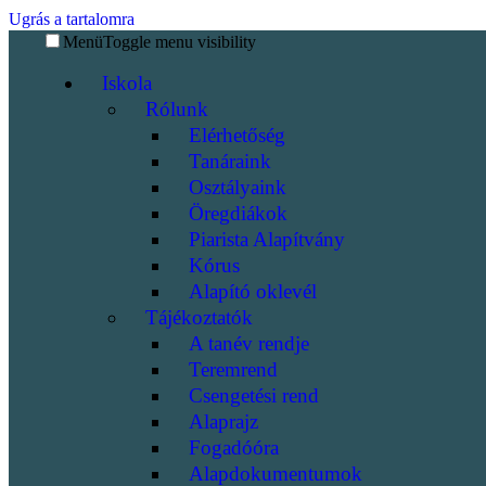
Ugrás a tartalomra
Menü
Toggle menu visibility
Iskola
Rólunk
Elérhetőség
Tanáraink
Osztályaink
Öregdiákok
Piarista Alapítvány
Kórus
Alapító oklevél
Tájékoztatók
A tanév rendje
Teremrend
Csengetési rend
Alaprajz
Fogadóóra
Alapdokumentumok