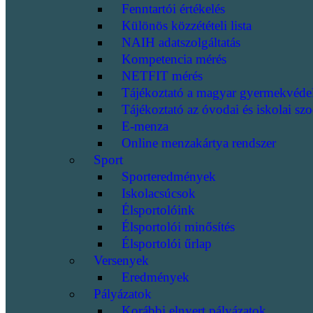
Fenntartói értékelés
Különös közzétételi lista
NAIH adatszolgáltatás
Kompetencia mérés
NETFIT mérés
Tájékoztató a magyar gyermekvéde
Tájékoztató az óvodai és iskolai szo
E-menza
Online menzakártya rendszer
Sport
Sporteredmények
Iskolacsúcsok
Élsportolóink
Élsportolói minősítés
Élsportolói űrlap
Versenyek
Eredmények
Pályázatok
Korábbi elnyert pályázatok