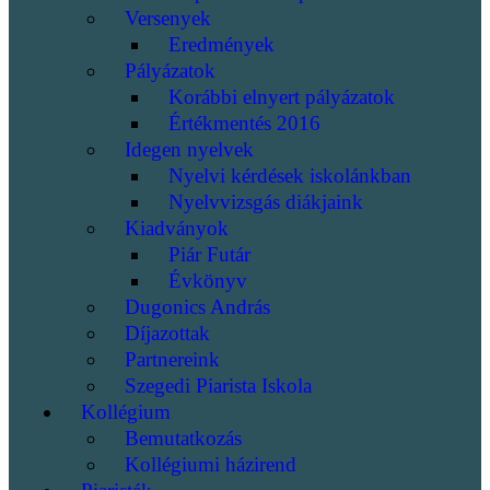
Versenyek
Eredmények
Pályázatok
Korábbi elnyert pályázatok
Értékmentés 2016
Idegen nyelvek
Nyelvi kérdések iskolánkban
Nyelvvizsgás diákjaink
Kiadványok
Piár Futár
Évkönyv
Dugonics András
Díjazottak
Partnereink
Szegedi Piarista Iskola
Kollégium
Bemutatkozás
Kollégiumi házirend