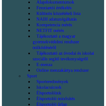
Alapdokumentumok
Fenntartói értékelés
Különös közzétételi lista
NAIH adatszolgáltatás
Kompetencia mérés
NETFIT mérés
Tájékoztató a magyar
gyermekvédelmi rendszer
működéséről
Tájékoztató az óvodai és iskolai
szociális segítő tevékenységről
E-menza
Online menzakártya rendszer
Sport
Sporteredmények
Iskolacsúcsok
Élsportolóink
Élsportolói minősítés
Élsportolói űrlap