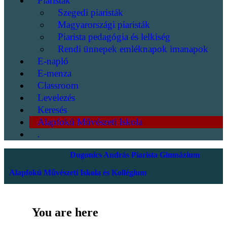
Piaristák
Szegedi piaristák
Magyarországi piaristák
Piarista pedagógia és lelkiség
Rendi ünnepek emléknapok imanapok
E-napló
E-menza
Classroom
Levelezés
Keresés
Alapfokú Művészeti Iskola
.
Dugonics András Piarista Gimnázium
Alapfokú Művészeti Iskola és Kollégium
You are here