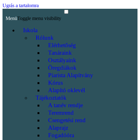
Ugrás a tartalomra
Menü
Toggle menu visibility
Iskola
Rólunk
Elérhetőség
Tanáraink
Osztályaink
Öregdiákok
Piarista Alapítvány
Kórus
Alapító oklevél
Tájékoztatók
A tanév rendje
Teremrend
Csengetési rend
Alaprajz
Fogadóóra