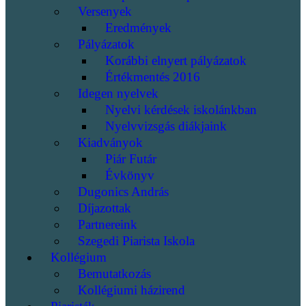
Versenyek
Eredmények
Pályázatok
Korábbi elnyert pályázatok
Értékmentés 2016
Idegen nyelvek
Nyelvi kérdések iskolánkban
Nyelvvizsgás diákjaink
Kiadványok
Piár Futár
Évkönyv
Dugonics András
Díjazottak
Partnereink
Szegedi Piarista Iskola
Kollégium
Bemutatkozás
Kollégiumi házirend