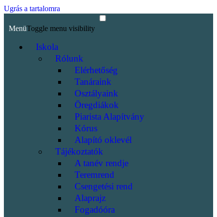
Ugrás a tartalomra
Menü
Toggle menu visibility
Iskola
Rólunk
Elérhetőség
Tanáraink
Osztályaink
Öregdiákok
Piarista Alapítvány
Kórus
Alapító oklevél
Tájékoztatók
A tanév rendje
Teremrend
Csengetési rend
Alaprajz
Fogadóóra