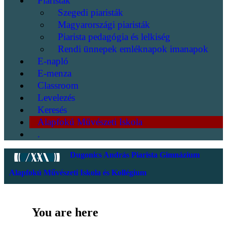
Piaristák
Szegedi piaristák
Magyarországi piaristák
Piarista pedagógia és lelkiség
Rendi ünnepek emléknapok imanapok
E-napló
E-menza
Classroom
Levelezés
Keresés
Alapfokú Művészeti Iskola
.
Dugonics András Piarista Gimnázium
Alapfokú Művészeti Iskola és Kollégium
You are here