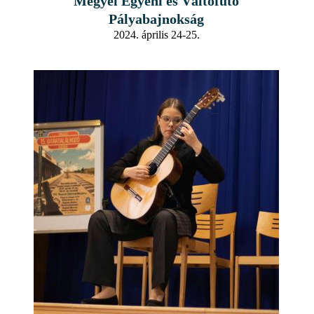
Megyei Egyéni és Váltófutó
Pályabajnokság
2024. április 24-25.