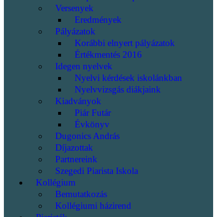
Versenyek
Eredmények
Pályázatok
Korábbi elnyert pályázatok
Értékmentés 2016
Idegen nyelvek
Nyelvi kérdések iskolánkban
Nyelvvizsgás diákjaink
Kiadványok
Piár Futár
Évkönyv
Dugonics András
Díjazottak
Partnereink
Szegedi Piarista Iskola
Kollégium
Bemutatkozás
Kollégiumi házirend