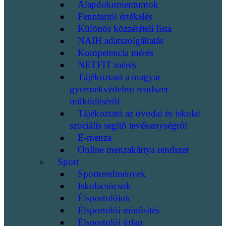
Alapdokumentumok
Fenntartói értékelés
Különös közzétételi lista
NAIH adatszolgáltatás
Kompetencia mérés
NETFIT mérés
Tájékoztató a magyar
gyermekvédelmi rendszer
működéséről
Tájékoztató az óvodai és iskolai
szociális segítő tevékenységről
E-menza
Online menzakártya rendszer
Sport
Sporteredmények
Iskolacsúcsok
Élsportolóink
Élsportolói minősítés
Élsportolói űrlap