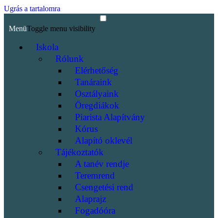
Ugrás a tartalomra
Menü
Toggle menu visibility
Iskola
Rólunk
Elérhetőség
Tanáraink
Osztályaink
Öregdiákok
Piarista Alapítvány
Kórus
Alapító oklevél
Tájékoztatók
A tanév rendje
Teremrend
Csengetési rend
Alaprajz
Fogadóóra