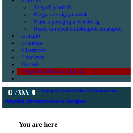
Piaristák
Szegedi piaristák
Magyarországi piaristák
Piarista pedagógia és lelkiség
Rendi ünnepek emléknapok imanapok
E-napló
E-menza
Classroom
Levelezés
Keresés
Alapfokú Művészeti Iskola
.
Dugonics András Piarista Gimnázium
Alapfokú Művészeti Iskola és Kollégium
You are here