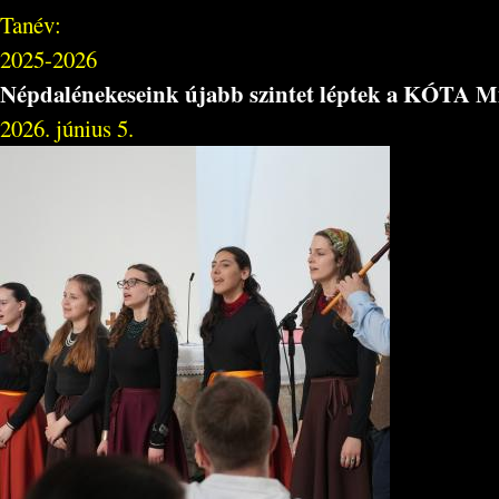
Tanév:
2025-2026
Népdalénekeseink újabb szintet léptek a KÓTA M
2026. június 5.