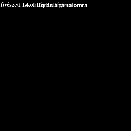
észeti Iskola és Kollégium
Ugrás a tartalomra