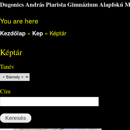
Dugonics András Piarista Gimnázium Alapfokú Műv
You are here
Kezdőlap
»
Kep
»
Képtár
Képtár
Tanév
Cím