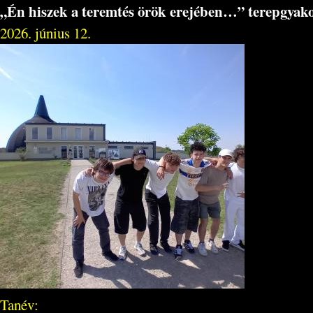
„Én hiszek a teremtés örök erejében…” terepgyako
2026. június 12.
Tanév: