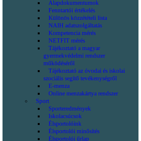
Alapdokumentumok
Fenntartói értékelés
Különös közzétételi lista
NAIH adatszolgáltatás
Kompetencia mérés
NETFIT mérés
Tájékoztató a magyar
gyermekvédelmi rendszer
működéséről
Tájékoztató az óvodai és iskolai
szociális segítő tevékenységről
E-menza
Online menzakártya rendszer
Sport
Sporteredmények
Iskolacsúcsok
Élsportolóink
Élsportolói minősítés
Élsportolói űrlap