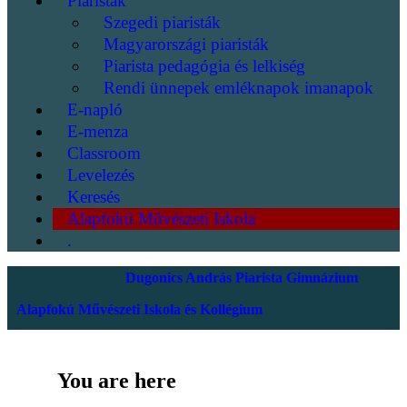
Piaristák
Szegedi piaristák
Magyarországi piaristák
Piarista pedagógia és lelkiség
Rendi ünnepek emléknapok imanapok
E-napló
E-menza
Classroom
Levelezés
Keresés
Alapfokú Művészeti Iskola
.
Dugonics András Piarista Gimnázium
Alapfokú Művészeti Iskola és Kollégium
You are here