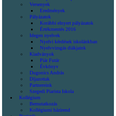
Versenyek
Eredmények
Pályázatok
Korábbi elnyert pályázatok
Értékmentés 2016
Idegen nyelvek
Nyelvi kérdések iskolánkban
Nyelvvizsgás diákjaink
Kiadványok
Piár Futár
Évkönyv
Dugonics András
Díjazottak
Partnereink
Szegedi Piarista Iskola
Kollégium
Bemutatkozás
Kollégiumi házirend