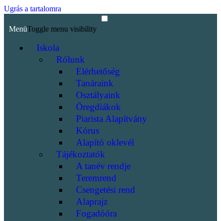
Ugrás a tartalomra
Menü
Toggle menu visibility
Iskola
Rólunk
Elérhetőség
Tanáraink
Osztályaink
Öregdiákok
Piarista Alapítvány
Kórus
Alapító oklevél
Tájékoztatók
A tanév rendje
Teremrend
Csengetési rend
Alaprajz
Fogadóóra