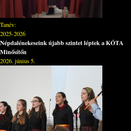
Tanév:
2025-2026
Népdalénekeseink újabb szintet léptek a KÓTA
Minősítőn
2026. június 5.