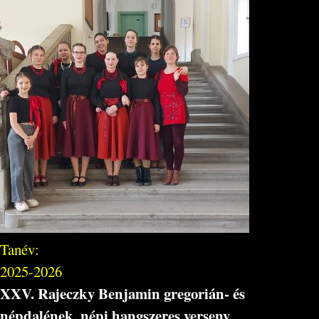
Tanév:
2025-2026
XXV. Rajeczky Benjamin gregorián- és
népdalének, népi hangszeres verseny