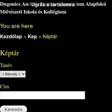
Dugonics András Piarista Gimnázium Alapfokú
Ugrás a tartalomra
Művészeti Iskola és Kollégium
You are here
Kezdőlap
»
Kep
»
Képtár
Képtár
Tanév
Cím