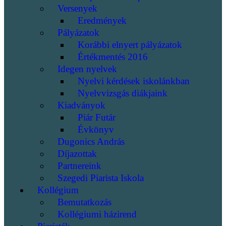
Versenyek
Eredmények
Pályázatok
Korábbi elnyert pályázatok
Értékmentés 2016
Idegen nyelvek
Nyelvi kérdések iskolánkban
Nyelvvizsgás diákjaink
Kiadványok
Piár Futár
Évkönyv
Dugonics András
Díjazottak
Partnereink
Szegedi Piarista Iskola
Kollégium
Bemutatkozás
Kollégiumi házirend