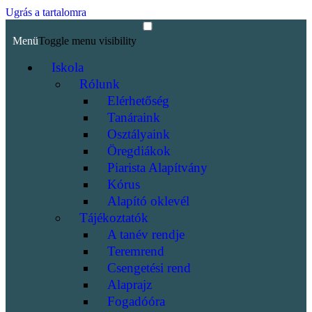
Ugrás a tartalomra
Menü
Toggle menu visibility
Iskola
Rólunk
Elérhetőség
Tanáraink
Osztályaink
Öregdiákok
Piarista Alapítvány
Kórus
Alapító oklevél
Tájékoztatók
A tanév rendje
Teremrend
Csengetési rend
Alaprajz
Fogadóóra