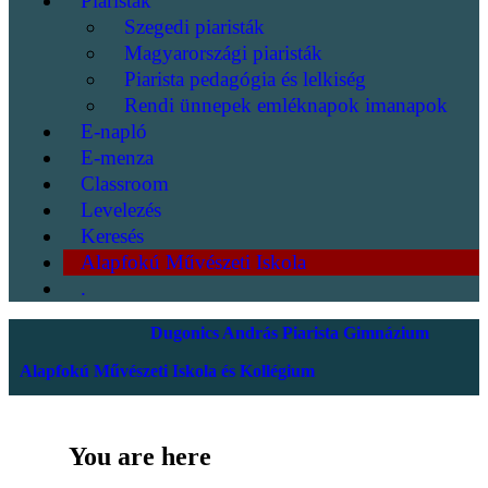
Piaristák
Szegedi piaristák
Magyarországi piaristák
Piarista pedagógia és lelkiség
Rendi ünnepek emléknapok imanapok
E-napló
E-menza
Classroom
Levelezés
Keresés
Alapfokú Művészeti Iskola
.
Dugonics András Piarista Gimnázium
Alapfokú Művészeti Iskola és Kollégium
You are here