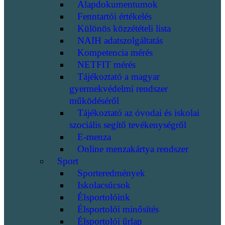
Alapdokumentumok
Fenntartói értékelés
Különös közzétételi lista
NAIH adatszolgáltatás
Kompetencia mérés
NETFIT mérés
Tájékoztató a magyar
gyermekvédelmi rendszer
működéséről
Tájékoztató az óvodai és iskolai
szociális segítő tevékenységről
E-menza
Online menzakártya rendszer
Sport
Sporteredmények
Iskolacsúcsok
Élsportolóink
Élsportolói minősítés
Élsportolói űrlap