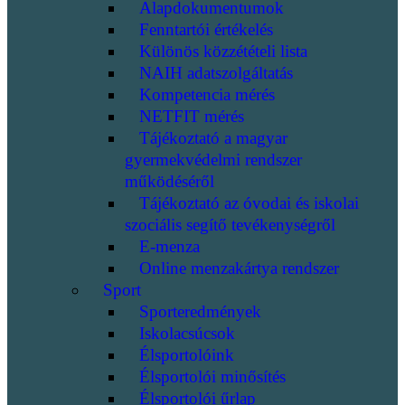
Alapdokumentumok
Fenntartói értékelés
Különös közzétételi lista
NAIH adatszolgáltatás
Kompetencia mérés
NETFIT mérés
Tájékoztató a magyar
gyermekvédelmi rendszer
működéséről
Tájékoztató az óvodai és iskolai
szociális segítő tevékenységről
E-menza
Online menzakártya rendszer
Sport
Sporteredmények
Iskolacsúcsok
Élsportolóink
Élsportolói minősítés
Élsportolói űrlap