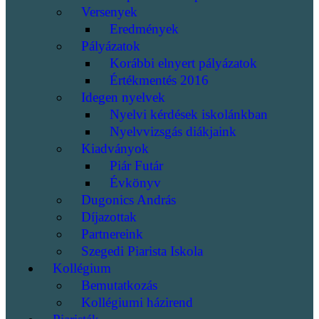
Versenyek
Eredmények
Pályázatok
Korábbi elnyert pályázatok
Értékmentés 2016
Idegen nyelvek
Nyelvi kérdések iskolánkban
Nyelvvizsgás diákjaink
Kiadványok
Piár Futár
Évkönyv
Dugonics András
Díjazottak
Partnereink
Szegedi Piarista Iskola
Kollégium
Bemutatkozás
Kollégiumi házirend