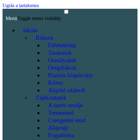
Ugrás a tartalomra
Menü
Toggle menu visibility
Iskola
Rólunk
Elérhetőség
Tanáraink
Osztályaink
Öregdiákok
Piarista Alapítvány
Kórus
Alapító oklevél
Tájékoztatók
A tanév rendje
Teremrend
Csengetési rend
Alaprajz
Fogadóóra