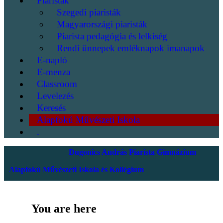
Piaristák
Szegedi piaristák
Magyarországi piaristák
Piarista pedagógia és lelkiség
Rendi ünnepek emléknapok imanapok
E-napló
E-menza
Classroom
Levelezés
Keresés
Alapfokú Művészeti Iskola
.
Dugonics András Piarista Gimnázium
Alapfokú Művészeti Iskola és Kollégium
You are here