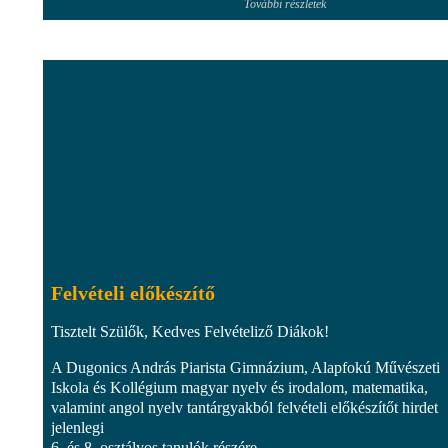
További részletek
Felvételi előkészítő
Tisztelt Szülők, Kedves Felvételiző Diákok!
A Dugonics András Piarista Gimnázium, Alapfokú Művészeti
Iskola és Kollégium magyar nyelv és irodalom, matematika,
valamint angol nyelv tantárgyakból felvételi előkészítőt hirdet
jelenlegi
6. és 8. osztályos tanulók részére....