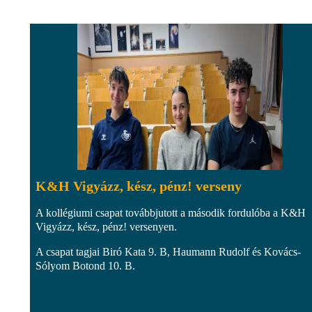
K&H Vigyázz, kész, pénz! verseny
A kollégiumi csapat továbbjutott a második fordulóba a K&H
Vigyázz, kész, pénz! versenyen.
A csapat tagjai Biró Kata 9. B, Haumann Rudolf és Kovács-
Sólyom Botond 10. B.