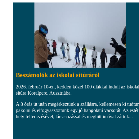
Beszámolók az iskolai sítúráról
2026. február 10-én, kedden közel 100 diákkal indult az iskola
sítúra Koralpere, Ausztriába.
A 8 órás út után megérkeztünk a szállásra, kellemesen ki tudtu
pakolni és elfogyasztottunk egy jó hangolatú vacsorát. Az estét
hely felfedezésével, társasozással és meghitt imával zártuk...