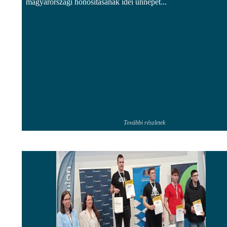
magyarországi honosításának idei ünnepét...
További részletek