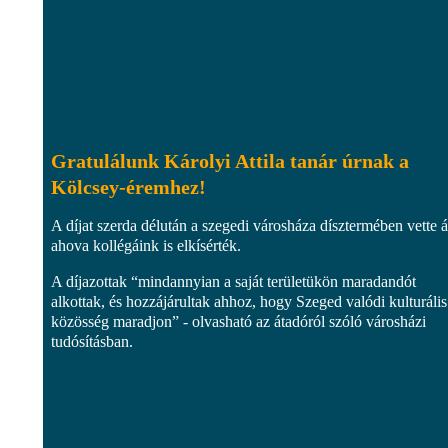
Gratulálunk Károlyi Attila tanár úrnak a
Kölcsey-éremhez!
A díjat szerda délután a szegedi városháza dísztermében vette á
ahova kollégáink is elkísérték.
A díjazottak “mindannyian a saját területükön maradandót
alkottak, és hozzájárultak ahhoz, hogy Szeged valódi kulturális
közösség maradjon” - olvasható az átadóról szóló városházi
tudósításban.