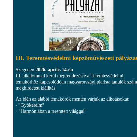
III. Teremtésvédelmi képzőművészeti pályáza
Szegeden
2026. április 14-én
III. alkalommal kerül megrendezésre a Teremtésvédelmi
témakörhöz kapcsolódóan magyarországi piarista tanulók szám
meghirdetett kiállítás.
Az idén az alábbi témakörök mentén várjuk az alkotásokat:
- "Gyökereim"
- "Harmóniában a teremtett világgal"