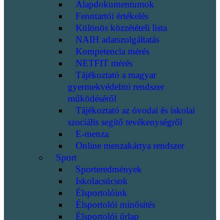
Alapdokumentumok
Fenntartói értékelés
Különös közzétételi lista
NAIH adatszolgáltatás
Kompetencia mérés
NETFIT mérés
Tájékoztató a magyar
gyermekvédelmi rendszer
működéséről
Tájékoztató az óvodai és iskolai
szociális segítő tevékenységről
E-menza
Online menzakártya rendszer
Sport
Sporteredmények
Iskolacsúcsok
Élsportolóink
Élsportolói minősítés
Élsportolói űrlap