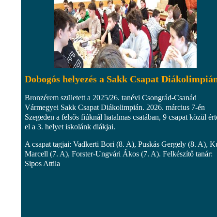
Dobogós helyezés a Sakk Csapat Diákolimpiá
Bronzérem született a 2025/26. tanévi Csongrád-Csanád
Vármegyei Sakk Csapat Diákolimpián. 2026. március 7-én
Szegeden a felsős fiúknál hatalmas csatában, 9 csapat közül ér
el a 3. helyet iskolánk diákjai.
A csapat tagjai: Vadkerti Bori (8. A), Puskás Gergely (8. A), K
Marcell (7. A), Forster-Ungvári Ákos (7. A). Felkészítő tanár:
Sipos Attila