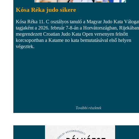
Kósa Réka judo sikere
Kósa Réka 11. C osztályos tanuló a Magyar Judo Kata Válogat
tagjaként a 2026. február 7-8-án a Horvátországban, Rijekában
megrendezett Croatian Judo Kata Open versenyen felnőtt
korcsoportban a Katame no kata bemutatásával első helyen
végeztek.
További részletek