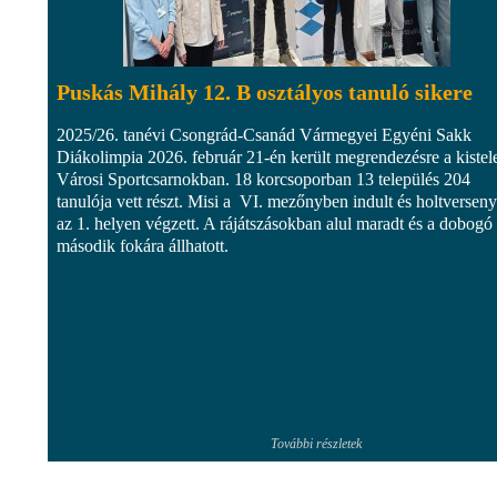
Puskás Mihály 12. B osztályos tanuló sikere
2025/26. tanévi Csongrád-Csanád Vármegyei Egyéni Sakk
Diákolimpia 2026. február 21-én került megrendezésre a kistel
Városi Sportcsarnokban. 18 korcsoporban 13 település 204
tanulója vett részt. Misi a VI. mezőnyben indult és holtversen
az 1. helyen végzett. A rájátszásokban alul maradt és a dobogó
második fokára állhatott.
További részletek