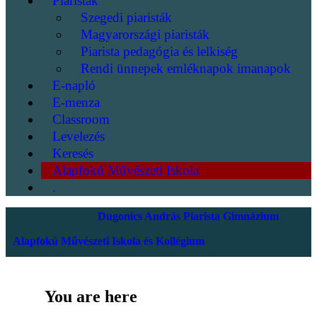
Piaristák
Szegedi piaristák
Magyarországi piaristák
Piarista pedagógia és lelkiség
Rendi ünnepek emléknapok imanapok
E-napló
E-menza
Classroom
Levelezés
Keresés
Alapfokú Művészeti Iskola
.
Dugonics András Piarista Gimnázium
Alapfokú Művészeti Iskola és Kollégium
You are here