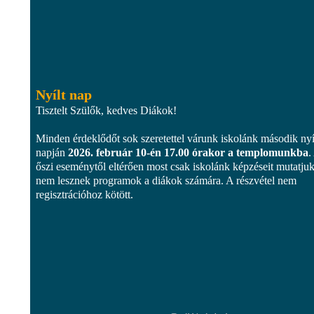
Nyílt nap
Tisztelt Szülők, kedves Diákok!
Minden érdeklődőt sok szeretettel várunk iskolánk második nyí
napján
2026. február 10-én 17.00 órakor a templomunkba
.
őszi eseménytől eltérően most csak iskolánk képzéseit mutatjuk
nem lesznek programok a diákok számára. A részvétel nem
regisztrációhoz kötött.