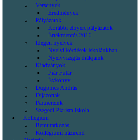
Versenyek
Eredmények
Pályázatok
Korábbi elnyert pályázatok
Értékmentés 2016
Idegen nyelvek
Nyelvi kérdések iskolánkban
Nyelvvizsgás diákjaink
Kiadványok
Piár Futár
Évkönyv
Dugonics András
Díjazottak
Partnereink
Szegedi Piarista Iskola
Kollégium
Bemutatkozás
Kollégiumi házirend