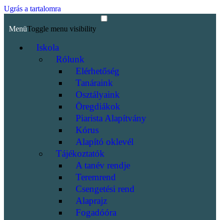
Ugrás a tartalomra
Menü
Toggle menu visibility
Iskola
Rólunk
Elérhetőség
Tanáraink
Osztályaink
Öregdiákok
Piarista Alapítvány
Kórus
Alapító oklevél
Tájékoztatók
A tanév rendje
Teremrend
Csengetési rend
Alaprajz
Fogadóóra