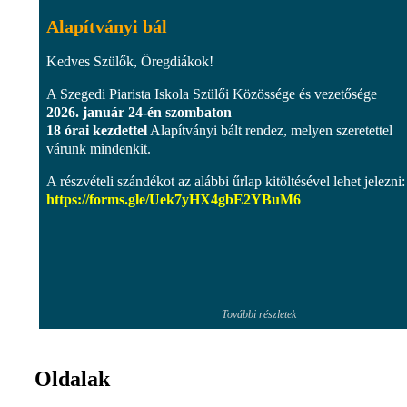
Alapítványi bál
Kedves Szülők, Öregdiákok!
A Szegedi Piarista Iskola Szülői Közössége és vezetősége
2026. január 24-én szombaton
18 órai kezdettel
Alapítványi bált rendez, melyen szeretettel
várunk mindenkit.
A részvételi szándékot az alábbi űrlap kitöltésével lehet jelezni:
https://forms.gle/Uek7yHX4gbE2YBuM6
További részletek
Oldalak