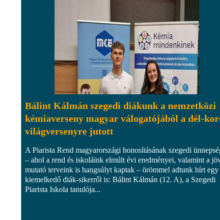
Bálint Kálmán szegedi diákunk a nemzetközi
kémiaverseny magyar válogatójából a dél-kor
világversenyre jutott
A Piarista Rend magyarországi honosításának szegedi ünneps
– ahol a rend és iskoláink elmúlt évi eredményei, valamint a jö
mutató terveink is hangsúlyt kaptak – örömmel adtunk hírt egy
kiemelkedő diák-sikerről is: Bálint Kálmán (12. A), a Szegedi
Piarista Iskola tanulója...