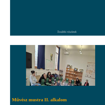
További részletek
Művész mustra II. alkalom