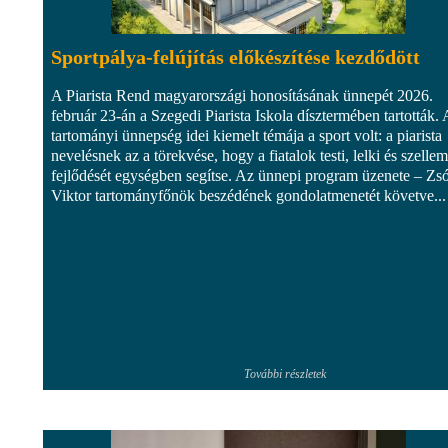
Sportpálya-felújítás előkészítése kezdődött
A Piarista Rend magyarországi honosításának ünnepét 2026.
február 23-án a Szegedi Piarista Iskola dísztermében tartották. 
tartományi ünnepség idei kiemelt témája a sport volt: a piarista
nevelésnek az a törekvése, hogy a fiatalok testi, lelki és szellem
fejlődését egységben segítse. Az ünnepi program üzenete – Zs
Viktor tartományfőnök beszédének gondolatmenetét követve...
További részletek