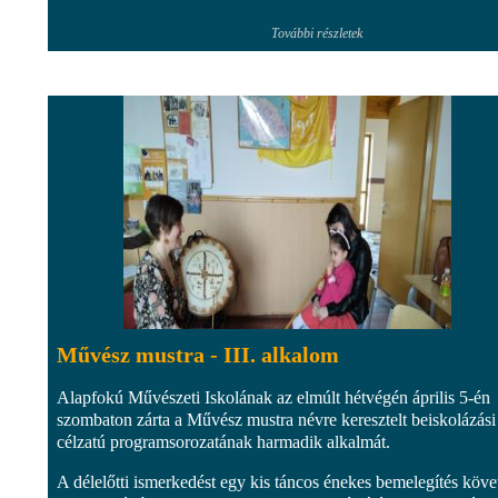
További részletek
Művész mustra - III. alkalom
Alapfokú Művészeti Iskolának az elmúlt hétvégén április 5-én
szombaton zárta a Művész mustra névre keresztelt beiskolázási
célzatú programsorozatának harmadik alkalmát.
A délelőtti ismerkedést egy kis táncos énekes bemelegítés követ