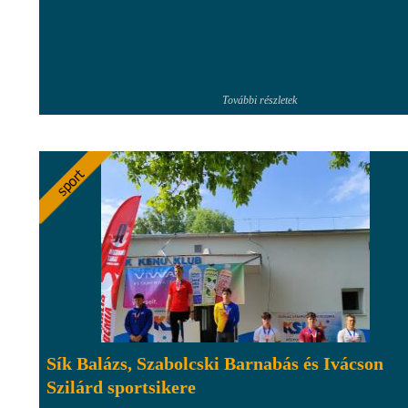
További részletek
Sík Balázs, Szabolcski Barnabás és Ivácson
Szilárd sportsikere