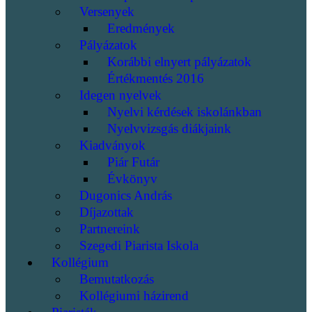
Versenyek
Eredmények
Pályázatok
Korábbi elnyert pályázatok
Értékmentés 2016
Idegen nyelvek
Nyelvi kérdések iskolánkban
Nyelvvizsgás diákjaink
Kiadványok
Piár Futár
Évkönyv
Dugonics András
Díjazottak
Partnereink
Szegedi Piarista Iskola
Kollégium
Bemutatkozás
Kollégiumi házirend