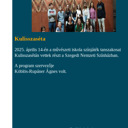
Kulisszaséta
2025. április 14-én a művészeti iskola színjáték tanszakosai
Kulisszasétán vettek részt a Szegedi Nemzeti Színházban.
A program szervezője
Köblös-Rupáner Ágnes volt.