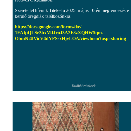
Szeretettel hívunk Titeket a 2025. május 10-én megrendezésre
kerülő öregdiák-találkozónkra!
https://docs.google.com/forms/
d/e/
1FAIpQLSe3bxMJJroJ3A2F8zXQHW5q
m-
ObmNi4IVicV4dYFSsxHjvLOA/
viewform?usp=sharing
További részletek