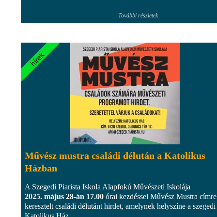
További részletek
Művész mustra családi délután a Katolikus
Házban
A Szegedi Piarista Iskola Alapfokú Művészeti Iskolája
2025. május 28-án 17.00
órai kezdéssel Művész Mustra címre
keresztelt családi délutánt hirdet, amelynek helyszíne a szegedi
Katolikus Ház...