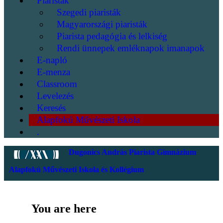
Piaristák
Szegedi piaristák
Magyarországi piaristák
Piarista pedagógia és lelkiség
Rendi ünnepek emléknapok imanapok
E-napló
E-menza
Classroom
Levelezés
Keresés
Alapfokú Művészeti Iskola
.
Dugonics András Piarista Gimnázium
Alapfokú Művészeti Iskola és Kollégium
You are here