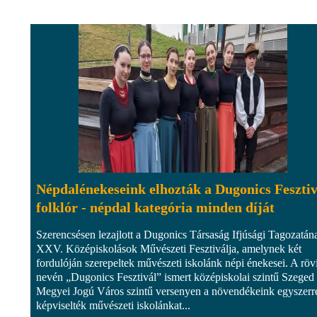
Népdalénekeseink elhozták a Dugonics Fesztiv
folklór - népdal kategória minden díját
Szerencsésen lezajlott a Dugonics Társaság Ifjúsági Tagozatán
XXV. Középiskolások Művészeti Fesztiválja, amelynek két
fordulóján szerepeltek művészeti iskolánk népi énekesei. A röv
nevén „Dugonics Fesztivál” ismert középiskolai szintű Szeged
Megyei Jogú Város szintű versenyen a növendékeink egyszerr
képviselték művészeti iskolánkat...