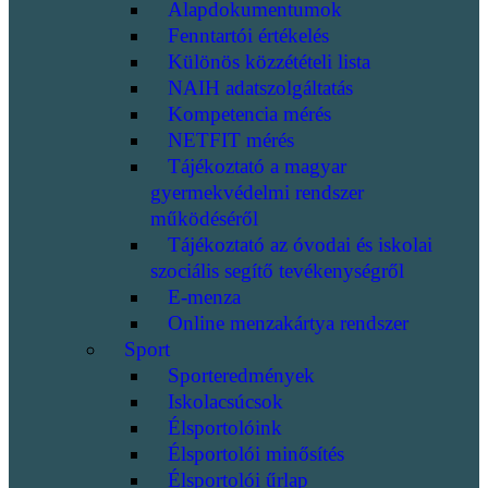
Alapdokumentumok
Fenntartói értékelés
Különös közzétételi lista
NAIH adatszolgáltatás
Kompetencia mérés
NETFIT mérés
Tájékoztató a magyar
gyermekvédelmi rendszer
működéséről
Tájékoztató az óvodai és iskolai
szociális segítő tevékenységről
E-menza
Online menzakártya rendszer
Sport
Sporteredmények
Iskolacsúcsok
Élsportolóink
Élsportolói minősítés
Élsportolói űrlap