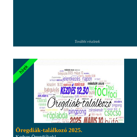
További részletek
Öregdiák-találkozó 2025.
Kedves Öregdiákok!