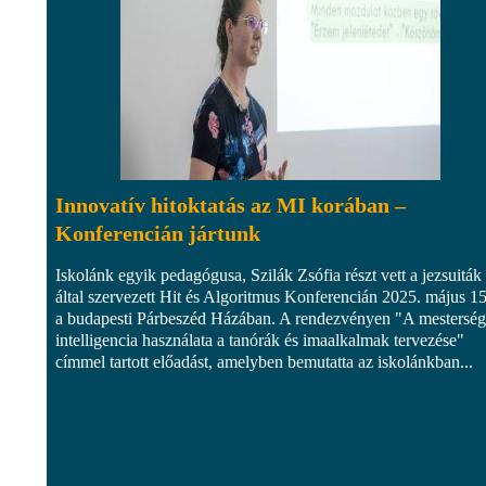
Innovatív hitoktatás az MI korában –
Konferencián jártunk
Iskolánk egyik pedagógusa, Szilák Zsófia részt vett a jezsuiták
által szervezett Hit és Algoritmus Konferencián 2025. május 1
a budapesti Párbeszéd Házában. A rendezvényen "A mesterség
intelligencia használata a tanórák és imaalkalmak tervezése"
címmel tartott előadást, amelyben bemutatta az iskolánkban...