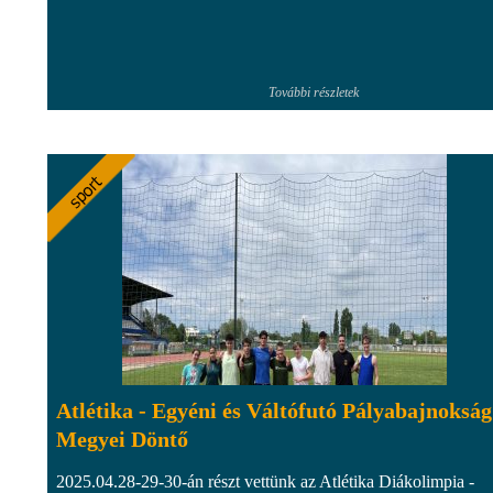
További részletek
Atlétika - Egyéni és Váltófutó Pályabajnokság
Megyei Döntő
2025.04.28-29-30-án részt vettünk az Atlétika Diákolimpia -