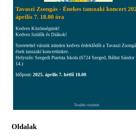
Tavaszi Zsongás - Énekes tanszaki koncert 20
április 7. 18.00 óra
Kedves Közönségünk!
Kedves Szülők és Diákok!
Szeretettel várunk minden kedves érdeklődőt a Tavaszi Zsongá
ének tanszaki koncertünkre.
Helyszín: Szegedi Piarista Iskola (6724 Szeged, Bálint Sándor 
14.)
Időpont:
2025. április 7. hétfő 18.00
További részletek
Oldalak