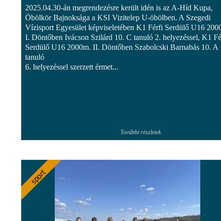
2025.04.30-án megrendezésre került idén is az A-Híd Kupa,
Öbölkör Bajnoksága a KSI Vizitelep U-öbölben. A Szegedi
Vízisport Egyesület képviseletében K1 Férfi Serdülő U16 200
I. Döntőben Ivácson Szilárd 10. C tanuló 2. helyezéssel, K1 Fé
Serdülő U16 2000m. II. Döntőben Szabolcski Barnabás 10. A
tanuló
6. helyezéssel szerzett érmet...
További részletek