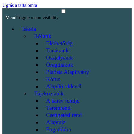
Ugrás a tartalomra
Menü
Toggle menu visibility
Iskola
Rólunk
Elérhetőség
Tanáraink
Osztályaink
Öregdiákok
Piarista Alapítvány
Kórus
Alapító oklevél
Tájékoztatók
A tanév rendje
Teremrend
Csengetési rend
Alaprajz
Fogadóóra