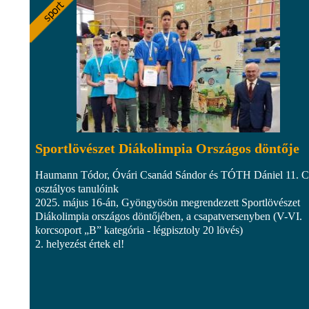
Sportlövészet Diákolimpia Országos döntője
Haumann Tódor, Óvári Csanád Sándor és TÓTH Dániel 11. C
osztályos tanulóink
2025. május 16-án, Gyöngyösön megrendezett Sportlövészet
Diákolimpia országos döntőjében, a csapatversenyben (V-VI.
korcsoport „B” kategória - légpisztoly 20 lövés)
2. helyezést értek el!