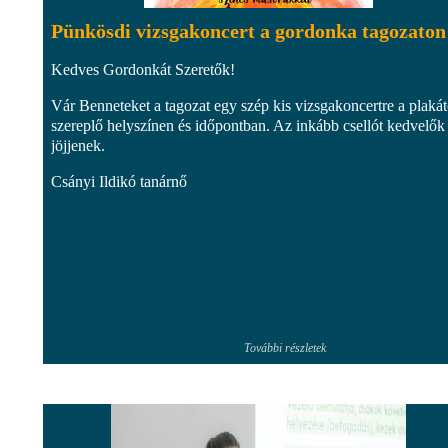
Pünkösdi vizsgakoncert a gordonka tagozaton
Kedves Gordonkát Szeretők!
Vár Benneteket a tagozat egy szép kis vizsgakoncertre a plaká
szereplő helyszínen és időpontban. Az inkább csellót kedvelők 
jöjjenek.
Csányi Ildikó tanárnő
További részletek