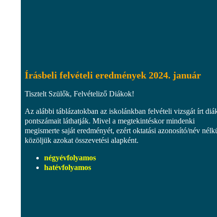
Írásbeli felvételi eredmények 2024. január
Tisztelt Szülők, Felvételiző Diákok!
Az alábbi táblázatokban az iskolánkban felvételi vizsgát írt di
pontszámait láthatják. Mivel a megtekintéskor mindenki
megismerte saját eredményét, ezért oktatási azonosító/név nélk
közöljük azokat összevetési alapként.
négyévfolyamos
hatévfolyamos