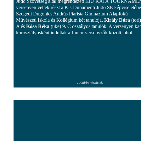
Judo Szövetség által megrendezett EJU KATA TOURNAM
versenyen vettek részt a Kis-Dunamenti Judo SE képviseletébe
Szegedi Dugonics András Piarista Gimnázium Alapfokú
Művészeti Iskola és Kollégium két tanulója,
Király Dóra
(tori
A és
Kósa Réka
(uke) 9. C osztályos tanulók. A versenyen ka
korosztályosként indultak a Junior versenyzők között, ahol...
További részletek