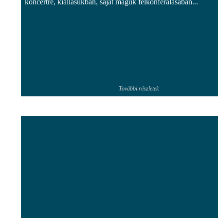
koncertre, kiállásukban, saját maguk felkonferálásában...
További részletek