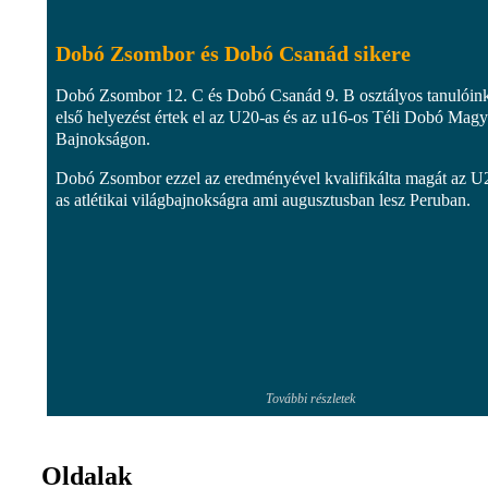
Dobó Zsombor és Dobó Csanád sikere
Dobó Zsombor 12. C és Dobó Csanád 9. B osztályos tanulóin
első helyezést értek el az U20-as és az u16-os Téli Dobó Magy
Bajnokságon.
Dobó Zsombor ezzel az eredményével kvalifikálta magát az U
as atlétikai világbajnokságra ami augusztusban lesz Peruban.
További részletek
Oldalak