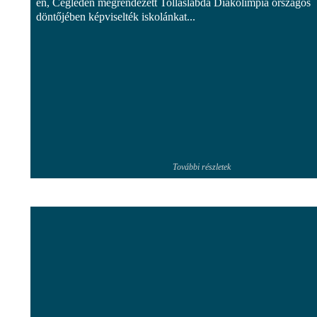
én, Cegléden megrendezett Tollaslabda Diákolimpia országos
döntőjében képviselték iskolánkat...
További részletek