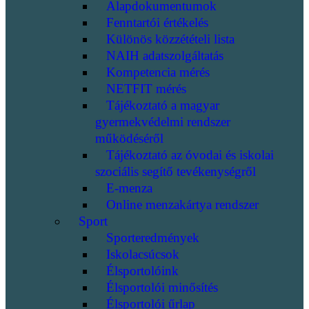
Alapdokumentumok
Fenntartói értékelés
Különös közzétételi lista
NAIH adatszolgáltatás
Kompetencia mérés
NETFIT mérés
Tájékoztató a magyar
gyermekvédelmi rendszer
működéséről
Tájékoztató az óvodai és iskolai
szociális segítő tevékenységről
E-menza
Online menzakártya rendszer
Sport
Sporteredmények
Iskolacsúcsok
Élsportolóink
Élsportolói minősítés
Élsportolói űrlap