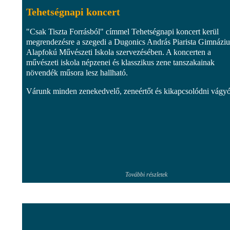
Tehetségnapi koncert
"Csak Tiszta Forrásból" címmel Tehetségnapi koncert kerül
megrendezésre a szegedi a Dugonics András Piarista Gimnázi
Alapfokú Művészeti Iskola szervezésében. A koncerten a
művészeti iskola népzenei és klasszikus zene tanszakainak
növendék műsora lesz hallható.
Várunk minden zenekedvelő, zeneértőt és kikapcsolódni vágyót
További részletek