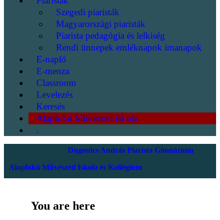
Piaristák
Szegedi piaristák
Magyarországi piaristák
Piarista pedagógia és lelkiség
Rendi ünnepek emléknapok imanapok
E-napló
E-menza
Classroom
Levelezés
Keresés
Alapfokú Művészeti Iskola
.
Dugonics András Piarista Gimnázium
Alapfokú Művészeti Iskola és Kollégium
You are here