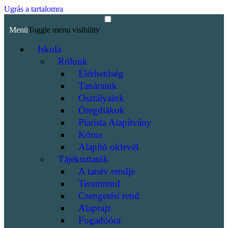
Ugrás a tartalomra
Menü
Toggle menu visibility
Iskola
Rólunk
Elérhetőség
Tanáraink
Osztályaink
Öregdiákok
Piarista Alapítvány
Kórus
Alapító oklevél
Tájékoztatók
A tanév rendje
Teremrend
Csengetési rend
Alaprajz
Fogadóóra