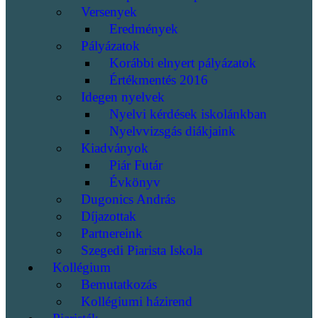
Versenyek
Eredmények
Pályázatok
Korábbi elnyert pályázatok
Értékmentés 2016
Idegen nyelvek
Nyelvi kérdések iskolánkban
Nyelvvizsgás diákjaink
Kiadványok
Piár Futár
Évkönyv
Dugonics András
Díjazottak
Partnereink
Szegedi Piarista Iskola
Kollégium
Bemutatkozás
Kollégiumi házirend