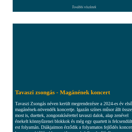
További részletek
Tavaszi zsongás - Magánének koncert
Tavaszi Zsongás néven került megrendezésre a 2024-es év els
magánének-növendék koncertje. Igazán színes műsor állt össze
most is, duettek, zongorakísérettel tavaszi dalok, alap zenével
énekelt könnyűzenei blokkok és még egy quartett is felcsendült
est folyamán. Diákjaimon érződik a folyamatos fejlődés koncer