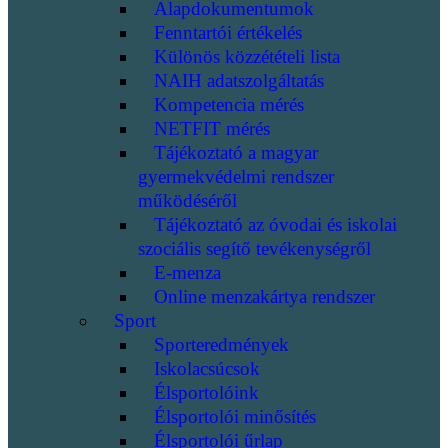
Alapdokumentumok
Fenntartói értékelés
Különös közzétételi lista
NAIH adatszolgáltatás
Kompetencia mérés
NETFIT mérés
Tájékoztató a magyar
gyermekvédelmi rendszer
működéséről
Tájékoztató az óvodai és iskolai
szociális segítő tevékenységről
E-menza
Online menzakártya rendszer
Sport
Sporteredmények
Iskolacsúcsok
Élsportolóink
Élsportolói minősítés
Élsportolói űrlap