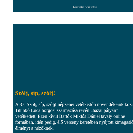
További részletek
Szólj, síp, szólj!
A 37. Szólj, síp, szólj! népzenei vetélkedőn növendékeink köz
Tillinkó Luca horgosi származása révén „hazai pályán”
vetélkedett. Ezen kívül Bartók Miklós Dániel tavaly online
formában, idén pedig, élő verseny keretében nyújtott kimagasl
élményt a nézőknek.