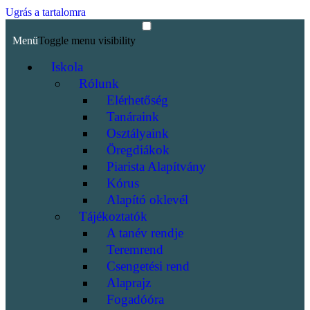
Ugrás a tartalomra
Menü
Toggle menu visibility
Iskola
Rólunk
Elérhetőség
Tanáraink
Osztályaink
Öregdiákok
Piarista Alapítvány
Kórus
Alapító oklevél
Tájékoztatók
A tanév rendje
Teremrend
Csengetési rend
Alaprajz
Fogadóóra