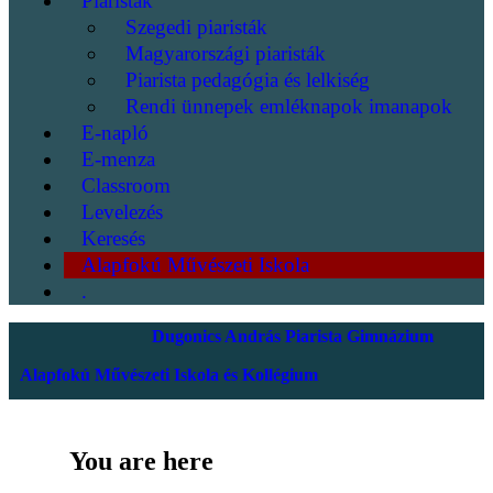
Piaristák
Szegedi piaristák
Magyarországi piaristák
Piarista pedagógia és lelkiség
Rendi ünnepek emléknapok imanapok
E-napló
E-menza
Classroom
Levelezés
Keresés
Alapfokú Művészeti Iskola
.
Dugonics András Piarista Gimnázium
Alapfokú Művészeti Iskola és Kollégium
You are here