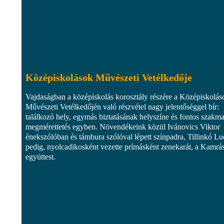
Középiskolások Művészeti Vetélkedője
Vajdaságban a középiskolás korosztály részére a Középiskolás
Művészeti Vetélkedőjén való részvétel nagy jelentőséggel bír:
találkozó hely, egymás biztatásának helyszíne és fontos szakma
megmérettetés egyben. Növendékeink közül Ivánovics Viktor
énekszólóban és támbura szólóval lépett színpadra, Tillinkó Lu
pedig, nyolcadikosként vezette prímásként zenekarát, a Kamrá
együttest.