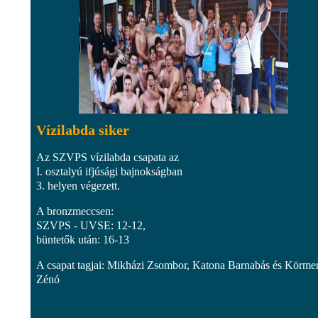
Vízilabda siker
Az SZVPS vízilabda csapata az
I. osztalyú ifjúsági bajnokságban
3. helyen végezett.
A bronzmeccsen:
SZVPS - UVSE: 12-12,
büntetők után: 16-13
A csapat tagjai: Mikházi Zsombor, Katona Barnabás és Körme
Zénó