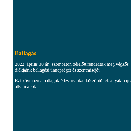
Ballagás
2022. április 30-án, szombaton délelőtt rendeztük meg végzős
diákjaink ballagási ünnepségét és szentmiséjét.
Ezt követően a ballagók édesanyjukat köszöntötték anyák napj
alkalmából.