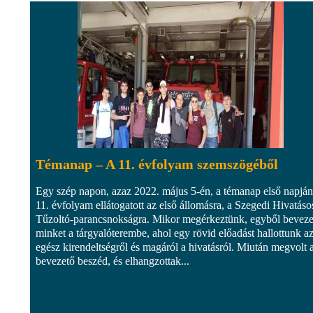
Témanap – A 11. évfolyam szemszögéből
Egy szép napon, azaz 2022. május 5-én, a témanap első napján
11. évfolyam ellátogatott az első állomásra, a Szegedi Hivatáso
Tűzoltó-parancsnokságra. Mikor megérkeztünk, egyből beveze
minket a tárgyalóterembe, ahol egy rövid előadást hallottunk a
egész kirendeltségről és magáról a hivatásról. Miután megvolt 
bevezető beszéd, és elhangzottak...