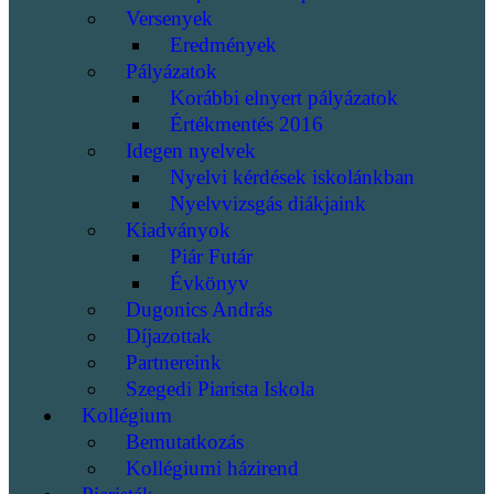
Versenyek
Eredmények
Pályázatok
Korábbi elnyert pályázatok
Értékmentés 2016
Idegen nyelvek
Nyelvi kérdések iskolánkban
Nyelvvizsgás diákjaink
Kiadványok
Piár Futár
Évkönyv
Dugonics András
Díjazottak
Partnereink
Szegedi Piarista Iskola
Kollégium
Bemutatkozás
Kollégiumi házirend