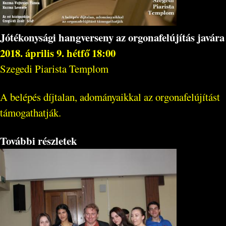
Jótékonysági hangverseny az orgonafelújítás javára
2018. április 9. hétfő 18:00
Szegedi Piarista Templom
A belépés díjtalan, adományaikkal az orgonafelújítást
támogathatják.
További részletek