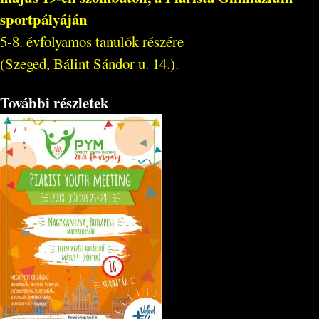
sportpályáján
5-8. évfolyamos tanulók részére
(Szeged, Bálint Sándor u. 14.).
További részletek