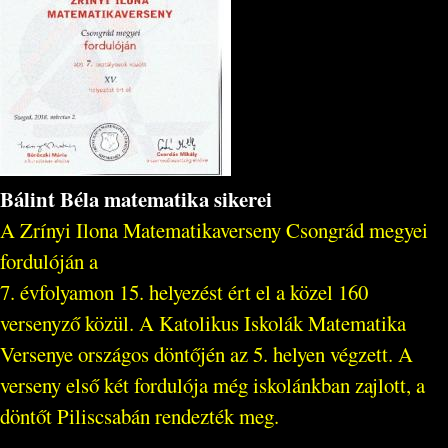
Bálint Béla matematika sikerei
A Zrínyi Ilona Matematikaverseny Csongrád megyei
fordulóján a
7. évfolyamon 15. helyezést ért el a közel 160
versenyző közül. A Katolikus Iskolák Matematika
Versenye országos döntőjén az 5. helyen végzett. A
verseny első két fordulója még iskolánkban zajlott, a
döntőt Piliscsabán rendezték meg.