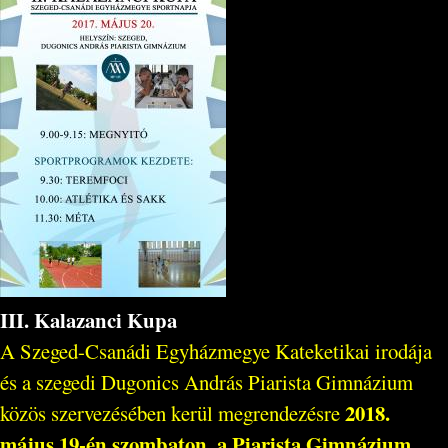
III. Kalazanci Kupa
A Szeged-Csanádi Egyházmegye Kateketikai irodája
és a szegedi Dugonics András Piarista Gimnázium
2018.
közös szervezésében kerül megrendezésre
május 19-én szombaton, a Piarista Gimnázium