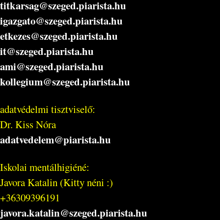
titkarsag@szeged.piarista.hu
igazgato@szeged.piarista.hu
etkezes@szeged.piarista.hu
it@szeged.piarista.hu
ami@szeged.piarista.hu
kollegium@szeged.piarista.hu
adatvédelmi tisztviselő:
Dr. Kiss Nóra
adatvedelem@piarista.hu
Iskolai mentálhigiéné:
Javora Katalin (Kitty néni :)
+36309396191
javora.katalin@szeged.piarista.hu