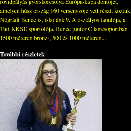
rövidpályás gyorskorcsolya Európa-kupa döntőjét,
amelyen húsz ország 160 versenyzője vett részt, köztük
Nógrádi Bence is, iskolánk 9. A osztályos tanulója, a
Tuti KKSE sportolója. Bence junior C korcsoportban
1500 méteren bronz-, 500 és 1000 méteren...
További részletek