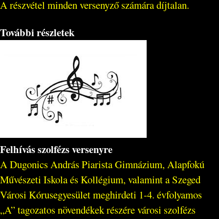
A részvétel minden versenyző számára díjtalan.
További részletek
Felhívás szolfézs versenyre
A Dugonics András Piarista Gimnázium, Alapfokú
Művészeti Iskola és Kollégium, valamint a Szeged
Városi Kórusegyesület meghirdeti 1-4. évfolyamos
„A” tagozatos növendékek részére városi szolfézs