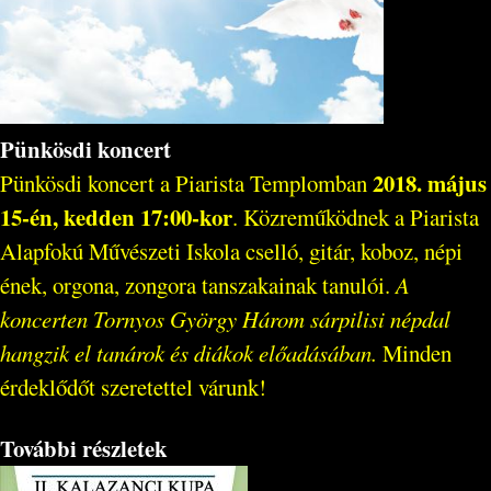
Pünkösdi koncert
2018. május
Pünkösdi koncert a Piarista Templomban
15-én, kedden 17:00-kor
. Közreműködnek a Piarista
Alapfokú Művészeti Iskola cselló, gitár, koboz, népi
ének, orgona, zongora tanszakainak tanulói.
A
koncerten Tornyos György Három sárpilisi népdal
hangzik el tanárok és diákok előadásában.
Minden
érdeklődőt szeretettel várunk!
További részletek