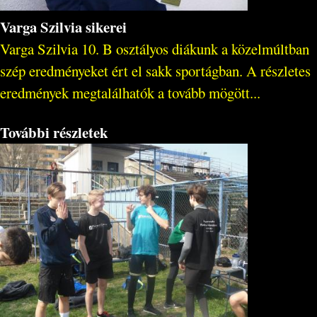
Varga Szilvia sikerei
Varga Szilvia 10. B osztályos diákunk a közelmúltban
szép eredményeket ért el sakk sportágban. A részletes
eredmények megtalálhatók a tovább mögött...
További részletek