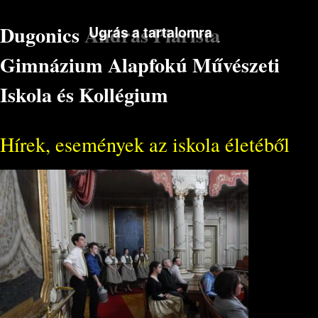
Dugonics András Piarista
Ugrás a tartalomra
Gimnázium Alapfokú Művészeti
Iskola és Kollégium
Hírek, események az iskola életéből