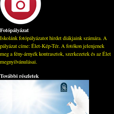
Fotópályázat
Iskolánk fotópályázatot hirdet diákjaink számára. A
pályázat címe: Élet-Kép-Tér. A fotókon jelenjenek
meg a fény-árnyék kontrasztok, szerkezetek és az Élet
megnyilvánulásai.
További részletek