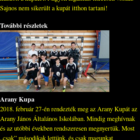
Sajnos nem sikerült a kupát itthon tartani!
További részletek
Arany Kupa
2018. február 27-én rendezték meg az Arany Kupát az
Arany János Általános Iskolában. Mindig meghívnak
és az utóbbi években rendszeresen megnyertük. Most
„csak” másodikak lettünk, és csak magunkat