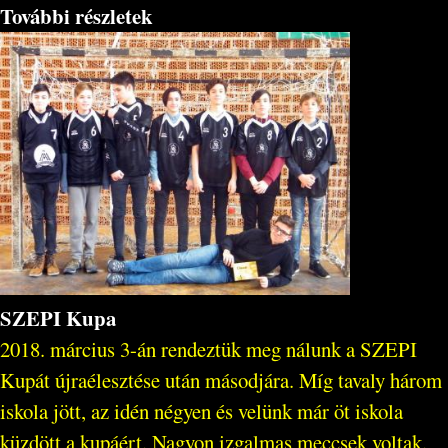
További részletek
SZEPI Kupa
2018. március 3-án rendeztük meg nálunk a SZEPI
Kupát újraélesztése után másodjára. Míg tavaly három
iskola jött, az idén négyen és velünk már öt iskola
küzdött a kupáért. Nagyon izgalmas meccsek voltak.