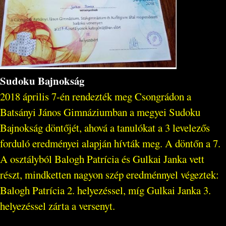
Sudoku Bajnokság
2018 április 7-én rendezték meg Csongrádon a
Batsányi János Gimnáziumban a megyei Sudoku
Bajnokság döntőjét, ahová a tanulókat a 3 levelezős
forduló eredményei alapján hívták meg. A döntőn a 7.
A osztályból Balogh Patrícia és Gulkai Janka vett
részt, mindketten nagyon szép eredménnyel végeztek:
Balogh Patrícia 2. helyezéssel, míg Gulkai Janka 3.
helyezéssel zárta a versenyt.