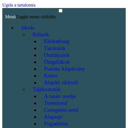
Ugrás a tartalomra
Menü
Toggle menu visibility
Iskola
Rólunk
Elérhetőség
Tanáraink
Osztályaink
Öregdiákok
Piarista Alapítvány
Kórus
Alapító oklevél
Tájékoztatók
A tanév rendje
Teremrend
Csengetési rend
Alaprajz
Fogadóóra