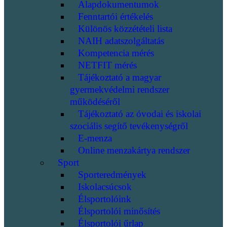
Alapdokumentumok
Fenntartói értékelés
Különös közzétételi lista
NAIH adatszolgáltatás
Kompetencia mérés
NETFIT mérés
Tájékoztató a magyar
gyermekvédelmi rendszer
működéséről
Tájékoztató az óvodai és iskolai
szociális segítő tevékenységről
E-menza
Online menzakártya rendszer
Sport
Sporteredmények
Iskolacsúcsok
Élsportolóink
Élsportolói minősítés
Élsportolói űrlap