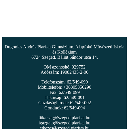
Dugonics András Piarista Gimnázium, Alapfokú Művészeti Iskola
és Kollégium
6724 Szeged, Bálint Sándor utca 14.
OM azonosító: 029752
Adószám: 19082435-2-06
Telefonszám: 62/549-090
Mobiltelefon: +36305356290
Fax: 62/549-099
Titkárság: 62/549-091
Gazdasági iroda: 62/549-092
Gondnok: 62/549-094
titkarsag@szeged.piarista.hu
igazgato@szeged.piarista.hu
etkezes@szeged.piarista.hu