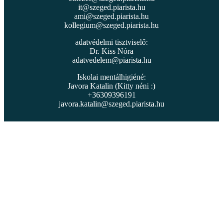
it@szeged.piarista.hu
ami@szeged.piarista.hu
kollegium@szeged.piarista.hu
adatvédelmi tisztviselő:
Dr. Kiss Nóra
adatvedelem@piarista.hu
Iskolai mentálhigiéné:
Javora Katalin (Kitty néni :)
+36309396191
javora.katalin@szeged.piarista.hu