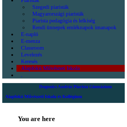
Piaristák
Szegedi piaristák
Magyarországi piaristák
Piarista pedagógia és lelkiség
Rendi ünnepek emléknapok imanapok
E-napló
E-menza
Classroom
Levelezés
Keresés
Alapfokú Művészeti Iskola
.
Dugonics András Piarista Gimnázium
Alapfokú Művészeti Iskola és Kollégium
You are here