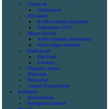
Versenyek
Eredmények
Pályázatok
Korábbi elnyert pályázatok
Értékmentés 2016
Idegen nyelvek
Nyelvi kérdések iskolánkban
Nyelvvizsgás diákjaink
Kiadványok
Piár Futár
Évkönyv
Dugonics András
Díjazottak
Partnereink
Szegedi Piarista Iskola
Kollégium
Bemutatkozás
Kollégiumi házirend