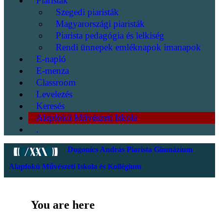
Piaristák
Szegedi piaristák
Magyarországi piaristák
Piarista pedagógia és lelkiség
Rendi ünnepek emléknapok imanapok
E-napló
E-menza
Classroom
Levelezés
Keresés
Alapfokú Művészeti Iskola
.
Dugonics András Piarista Gimnázium
Alapfokú Művészeti Iskola és Kollégium
You are here