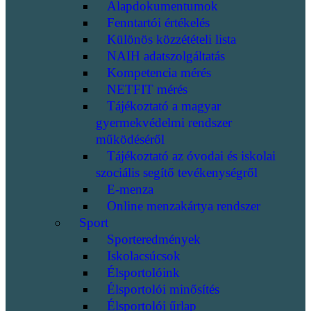
Alapdokumentumok
Fenntartói értékelés
Különös közzétételi lista
NAIH adatszolgáltatás
Kompetencia mérés
NETFIT mérés
Tájékoztató a magyar
gyermekvédelmi rendszer
működéséről
Tájékoztató az óvodai és iskolai
szociális segítő tevékenységről
E-menza
Online menzakártya rendszer
Sport
Sporteredmények
Iskolacsúcsok
Élsportolóink
Élsportolói minősítés
Élsportolói űrlap