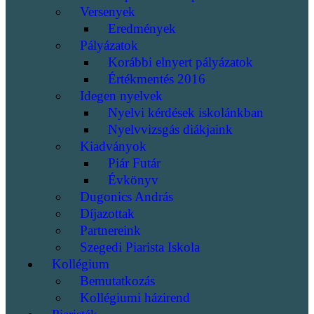
Versenyek
Eredmények
Pályázatok
Korábbi elnyert pályázatok
Értékmentés 2016
Idegen nyelvek
Nyelvi kérdések iskolánkban
Nyelvvizsgás diákjaink
Kiadványok
Piár Futár
Évkönyv
Dugonics András
Díjazottak
Partnereink
Szegedi Piarista Iskola
Kollégium
Bemutatkozás
Kollégiumi házirend