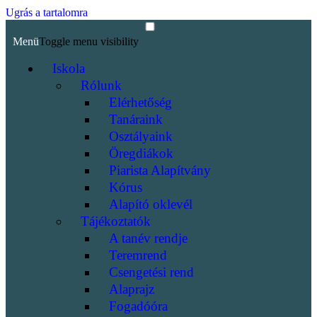
Ugrás a tartalomra
Menü
Toggle menu visibility
Iskola
Rólunk
Elérhetőség
Tanáraink
Osztályaink
Öregdiákok
Piarista Alapítvány
Kórus
Alapító oklevél
Tájékoztatók
A tanév rendje
Teremrend
Csengetési rend
Alaprajz
Fogadóóra