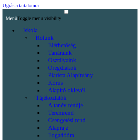
Ugrás a tartalomra
Menü
Toggle menu visibility
Iskola
Rólunk
Elérhetőség
Tanáraink
Osztályaink
Öregdiákok
Piarista Alapítvány
Kórus
Alapító oklevél
Tájékoztatók
A tanév rendje
Teremrend
Csengetési rend
Alaprajz
Fogadóóra