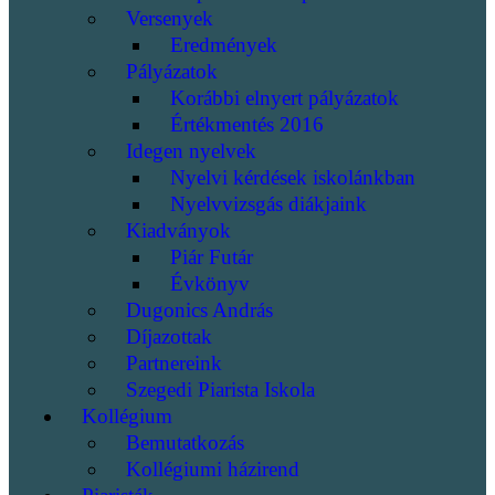
Versenyek
Eredmények
Pályázatok
Korábbi elnyert pályázatok
Értékmentés 2016
Idegen nyelvek
Nyelvi kérdések iskolánkban
Nyelvvizsgás diákjaink
Kiadványok
Piár Futár
Évkönyv
Dugonics András
Díjazottak
Partnereink
Szegedi Piarista Iskola
Kollégium
Bemutatkozás
Kollégiumi házirend