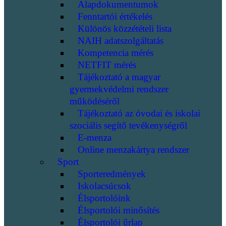
Alapdokumentumok
Fenntartói értékelés
Különös közzétételi lista
NAIH adatszolgáltatás
Kompetencia mérés
NETFIT mérés
Tájékoztató a magyar
gyermekvédelmi rendszer
működéséről
Tájékoztató az óvodai és iskolai
szociális segítő tevékenységről
E-menza
Online menzakártya rendszer
Sport
Sporteredmények
Iskolacsúcsok
Élsportolóink
Élsportolói minősítés
Élsportolói űrlap