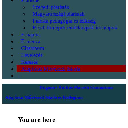
Piaristák
Szegedi piaristák
Magyarországi piaristák
Piarista pedagógia és lelkiség
Rendi ünnepek emléknapok imanapok
E-napló
E-menza
Classroom
Levelezés
Keresés
Alapfokú Művészeti Iskola
.
Dugonics András Piarista Gimnázium
Alapfokú Művészeti Iskola és Kollégium
You are here