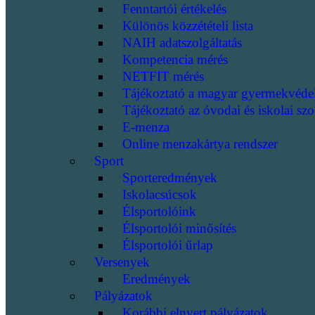
Fenntartói értékelés
Különös közzétételi lista
NAIH adatszolgáltatás
Kompetencia mérés
NETFIT mérés
Tájékoztató a magyar gyermekvéde
Tájékoztató az óvodai és iskolai szo
E-menza
Online menzakártya rendszer
Sport
Sporteredmények
Iskolacsúcsok
Élsportolóink
Élsportolói minősítés
Élsportolói űrlap
Versenyek
Eredmények
Pályázatok
Korábbi elnyert pályázatok