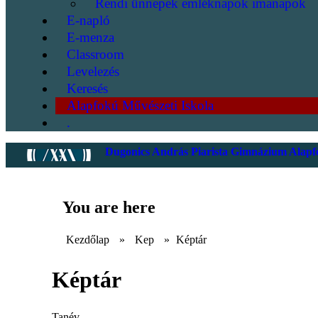
Rendi ünnepek emléknapok imanapok
E-napló
E-menza
Classroom
Levelezés
Keresés
Alapfokú Művészeti Iskola
.
Dugonics András Piarista Gimnázium Alapfo
You are here
Kezdőlap
»
Kep
»
Képtár
Képtár
Tanév