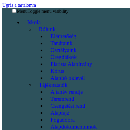
Ugrás a tartalomra
Menü
Toggle menu visibility
Iskola
Rólunk
Elérhetőség
Tanáraink
Osztályaink
Öregdiákok
Piarista Alapítvány
Kórus
Alapító oklevél
Tájékoztatók
A tanév rendje
Teremrend
Csengetési rend
Alaprajz
Fogadóóra
Alapdokumentumok