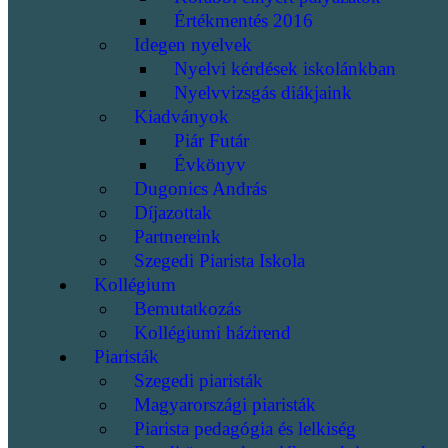
Értékmentés 2016
Idegen nyelvek
Nyelvi kérdések iskolánkban
Nyelvvizsgás diákjaink
Kiadványok
Piár Futár
Évkönyv
Dugonics András
Díjazottak
Partnereink
Szegedi Piarista Iskola
Kollégium
Bemutatkozás
Kollégiumi házirend
Piaristák
Szegedi piaristák
Magyarországi piaristák
Piarista pedagógia és lelkiség