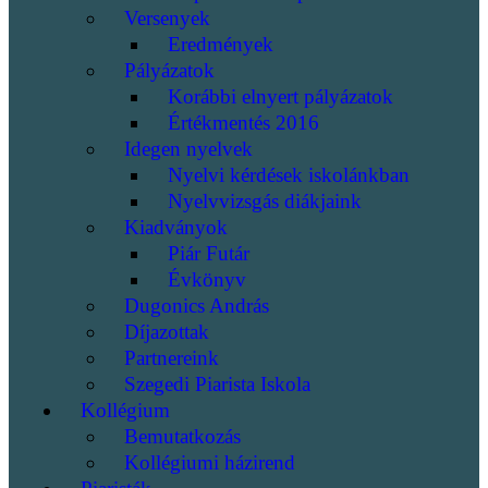
Versenyek
Eredmények
Pályázatok
Korábbi elnyert pályázatok
Értékmentés 2016
Idegen nyelvek
Nyelvi kérdések iskolánkban
Nyelvvizsgás diákjaink
Kiadványok
Piár Futár
Évkönyv
Dugonics András
Díjazottak
Partnereink
Szegedi Piarista Iskola
Kollégium
Bemutatkozás
Kollégiumi házirend