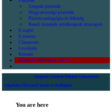
Piaristák
Szegedi piaristák
Magyarországi piaristák
Piarista pedagógia és lelkiség
Rendi ünnepek emléknapok imanapok
E-napló
E-menza
Classroom
Levelezés
Keresés
Alapfokú Művészeti Iskola
.
Dugonics András Piarista Gimnázium
Alapfokú Művészeti Iskola és Kollégium
You are here