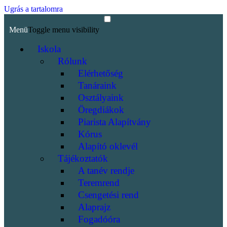
Ugrás a tartalomra
Menü
Toggle menu visibility
Iskola
Rólunk
Elérhetőség
Tanáraink
Osztályaink
Öregdiákok
Piarista Alapítvány
Kórus
Alapító oklevél
Tájékoztatók
A tanév rendje
Teremrend
Csengetési rend
Alaprajz
Fogadóóra