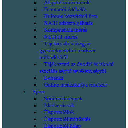
Alapdokumentumok
Fenntartói értékelés
Különös közzétételi lista
NAIH adatszolgáltatás
Kompetencia mérés
NETFIT mérés
Tájékoztató a magyar
gyermekvédelmi rendszer
működéséről
Tájékoztató az óvodai és iskolai
szociális segítő tevékenységről
E-menza
Online menzakártya rendszer
Sport
Sporteredmények
Iskolacsúcsok
Élsportolóink
Élsportolói minősítés
Élsportolói űrlap