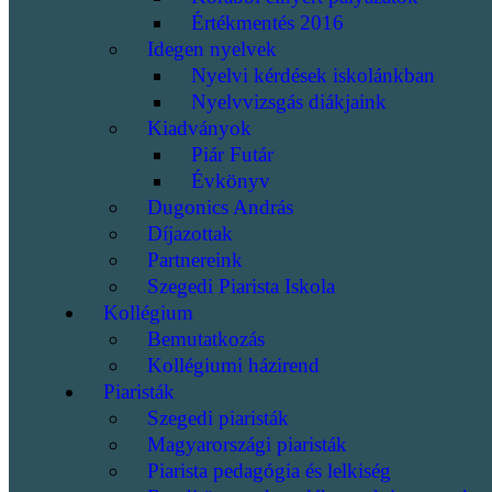
Értékmentés 2016
Idegen nyelvek
Nyelvi kérdések iskolánkban
Nyelvvizsgás diákjaink
Kiadványok
Piár Futár
Évkönyv
Dugonics András
Díjazottak
Partnereink
Szegedi Piarista Iskola
Kollégium
Bemutatkozás
Kollégiumi házirend
Piaristák
Szegedi piaristák
Magyarországi piaristák
Piarista pedagógia és lelkiség