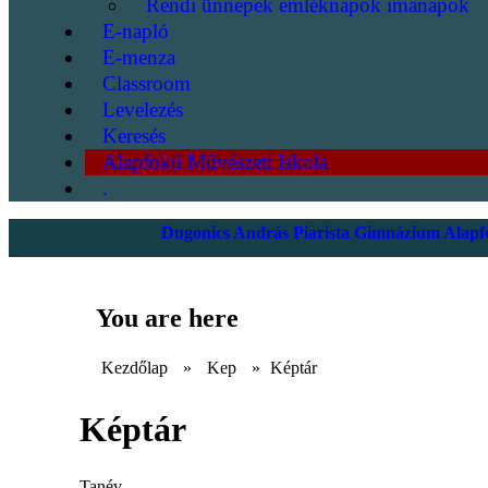
Rendi ünnepek emléknapok imanapok
E-napló
E-menza
Classroom
Levelezés
Keresés
Alapfokú Művészeti Iskola
.
Dugonics András Piarista Gimnázium Alapfo
You are here
Kezdőlap
»
Kep
»
Képtár
Képtár
Tanév