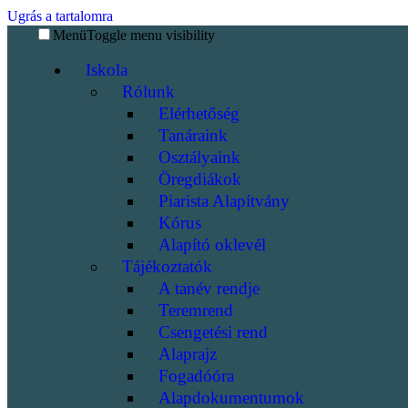
Ugrás a tartalomra
Menü
Toggle menu visibility
Iskola
Rólunk
Elérhetőség
Tanáraink
Osztályaink
Öregdiákok
Piarista Alapítvány
Kórus
Alapító oklevél
Tájékoztatók
A tanév rendje
Teremrend
Csengetési rend
Alaprajz
Fogadóóra
Alapdokumentumok