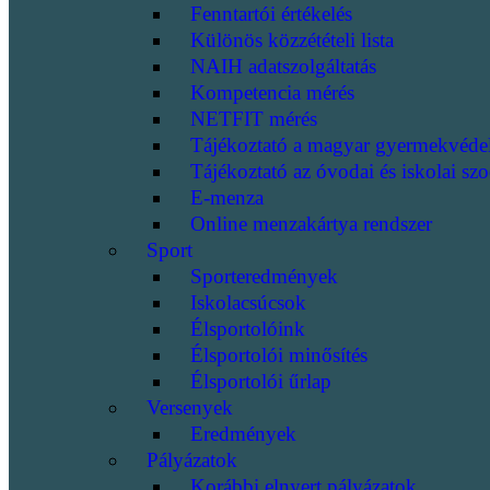
Fenntartói értékelés
Különös közzétételi lista
NAIH adatszolgáltatás
Kompetencia mérés
NETFIT mérés
Tájékoztató a magyar gyermekvéde
Tájékoztató az óvodai és iskolai szo
E-menza
Online menzakártya rendszer
Sport
Sporteredmények
Iskolacsúcsok
Élsportolóink
Élsportolói minősítés
Élsportolói űrlap
Versenyek
Eredmények
Pályázatok
Korábbi elnyert pályázatok