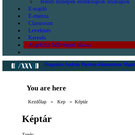
Rendi ünnepek emléknapok imanapok
E-napló
E-menza
Classroom
Levelezés
Keresés
Alapfokú Művészeti Iskola
.
Dugonics András Piarista Gimnázium Alapfo
You are here
Kezdőlap
»
Kep
»
Képtár
Képtár
Tanév