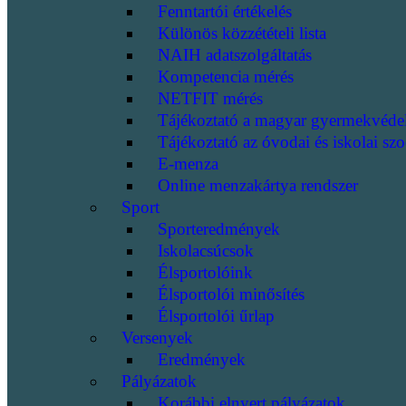
Fenntartói értékelés
Különös közzétételi lista
NAIH adatszolgáltatás
Kompetencia mérés
NETFIT mérés
Tájékoztató a magyar gyermekvéde
Tájékoztató az óvodai és iskolai szo
E-menza
Online menzakártya rendszer
Sport
Sporteredmények
Iskolacsúcsok
Élsportolóink
Élsportolói minősítés
Élsportolói űrlap
Versenyek
Eredmények
Pályázatok
Korábbi elnyert pályázatok