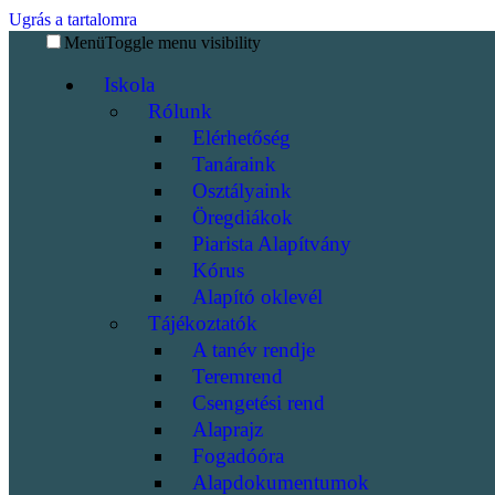
Ugrás a tartalomra
Menü
Toggle menu visibility
Iskola
Rólunk
Elérhetőség
Tanáraink
Osztályaink
Öregdiákok
Piarista Alapítvány
Kórus
Alapító oklevél
Tájékoztatók
A tanév rendje
Teremrend
Csengetési rend
Alaprajz
Fogadóóra
Alapdokumentumok