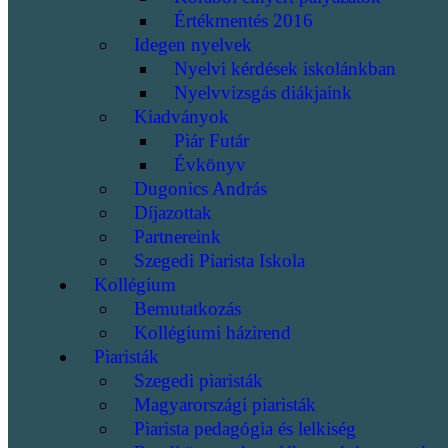
Értékmentés 2016
Idegen nyelvek
Nyelvi kérdések iskolánkban
Nyelvvizsgás diákjaink
Kiadványok
Piár Futár
Évkönyv
Dugonics András
Díjazottak
Partnereink
Szegedi Piarista Iskola
Kollégium
Bemutatkozás
Kollégiumi házirend
Piaristák
Szegedi piaristák
Magyarországi piaristák
Piarista pedagógia és lelkiség