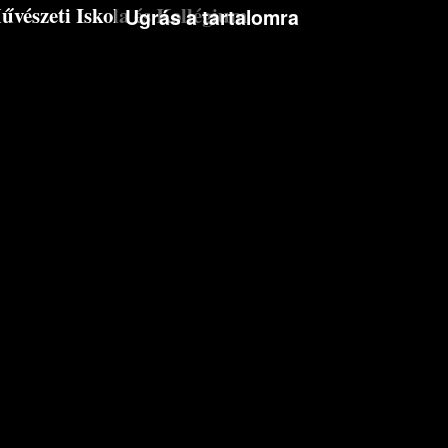
észeti Iskola és Kollégium
Ugrás a tartalomra