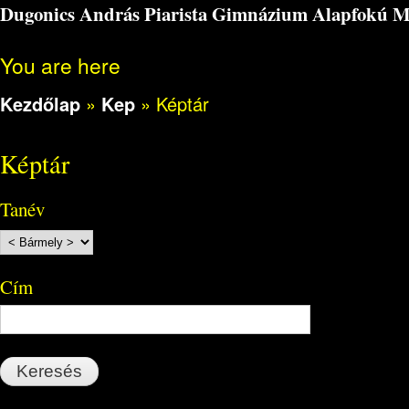
Dugonics András Piarista Gimnázium Alapfokú Műv
You are here
Kezdőlap
»
Kep
»
Képtár
Képtár
Tanév
Cím