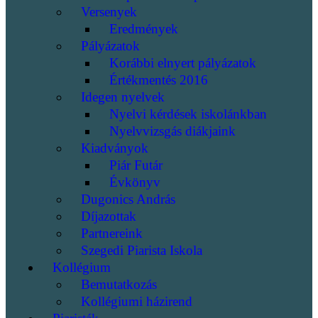
Versenyek
Eredmények
Pályázatok
Korábbi elnyert pályázatok
Értékmentés 2016
Idegen nyelvek
Nyelvi kérdések iskolánkban
Nyelvvizsgás diákjaink
Kiadványok
Piár Futár
Évkönyv
Dugonics András
Díjazottak
Partnereink
Szegedi Piarista Iskola
Kollégium
Bemutatkozás
Kollégiumi házirend