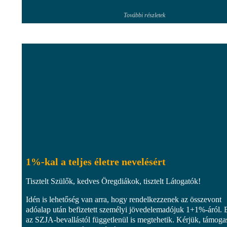
További részletek
1%-kal a teljes életre nevelésért
Tisztelt Szülők, kedves Öregdiákok, tisztelt Látogatók!
Idén is lehetőség van arra, hogy rendelkezzenek az összevont
adóalap után befizetett személyi jövedelemadójuk 1+1%-áról. 
az SZJA-bevallástól függetlenül is megtehetik. Kérjük, támoga