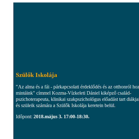
Szülők Iskolája
"Az alma és a fái - párkapcsolati érdeklődés és az otthonról hoz
mintáink" címmel Kozma-Vízkeleti Dániel kiképző család-
pszichoterapeuta, klinikai szakpszichológus előadást tart diákja
és szüleik számára a Szülők Iskolája keretein belül.
Időpont:
2018.május 3. 17:00-18:30.