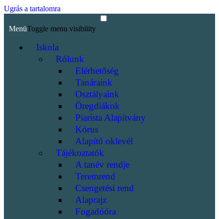
Ugrás a tartalomra
Menü
Toggle menu visibility
Iskola
Rólunk
Elérhetőség
Tanáraink
Osztályaink
Öregdiákok
Piarista Alapítvány
Kórus
Alapító oklevél
Tájékoztatók
A tanév rendje
Teremrend
Csengetési rend
Alaprajz
Fogadóóra