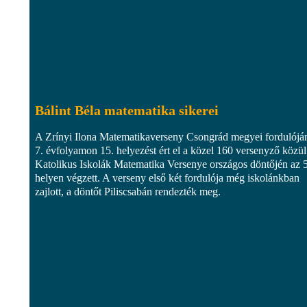
Bálint Béla matematika sikerei
A Zrínyi Ilona Matematikaverseny Csongrád megyei fordulójá
7. évfolyamon 15. helyezést ért el a közel 160 versenyző közül
Katolikus Iskolák Matematika Versenye országos döntőjén az 5
helyen végzett. A verseny első két fordulója még iskolánkban
zajlott, a döntőt Piliscsabán rendezték meg.