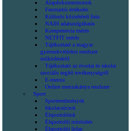
Alapdokumentumok
Fenntartói értékelés
Különös közzétételi lista
NAIH adatszolgáltatás
Kompetencia mérés
NETFIT mérés
Tájékoztató a magyar
gyermekvédelmi rendszer
működéséről
Tájékoztató az óvodai és iskolai
szociális segítő tevékenységről
E-menza
Online menzakártya rendszer
Sport
Sporteredmények
Iskolacsúcsok
Élsportolóink
Élsportolói minősítés
Élsportolói űrlap