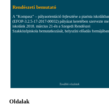
Rendészeti bemutató
A "Kompasz" – pályaorientáció fejlesztése a piarista iskolákba
(EFOP-3.2.5-17-2017-00032) pályázat keretében szervezte m
iskolánk 2018. március 21-én a Szegedi Rendészei
Szakközépiskola bemutatkozását, helyszíni előadás formájában.
További részletek
Oldalak