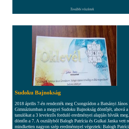
További részletek
Sudoku Bajnokság
2018 április 7-én rendezték meg Csongrádon a Batsányi János
Gimnáziumban a megyei Sudoku Bajnokság döntőjét, ahová a
tanulókat a 3 levelezős forduló eredményei alapján hívták meg
döntőn a 7. A osztályból Balogh Patrícia és Gulkai Janka vett r
mindketten nagyon szép eredménnyel végeztek: Balogh Patríci