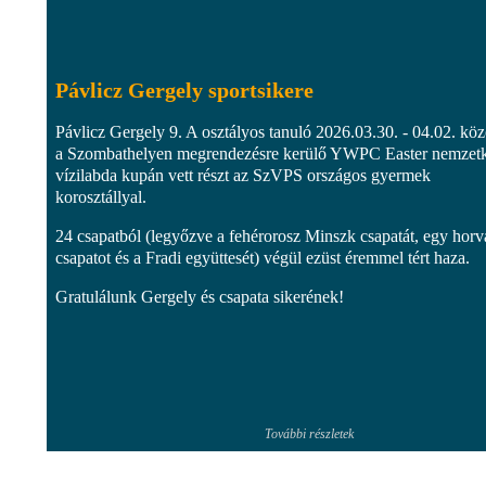
Pávlicz Gergely sportsikere
Pávlicz Gergely 9. A osztályos tanuló 2026.03.30. - 04.02. köz
a Szombathelyen megrendezésre kerülő YWPC Easter nemzet
vízilabda kupán vett részt az SzVPS országos gyermek
korosztállyal.
24 csapatból (legyőzve a fehérorosz Minszk csapatát, egy horv
csapatot és a Fradi együttesét) végül ezüst éremmel tért haza.
Gratulálunk Gergely és csapata sikerének!
További részletek