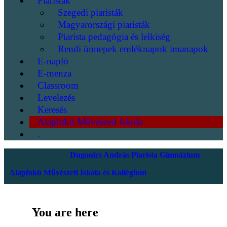
Piaristák
Szegedi piaristák
Magyarországi piaristák
Piarista pedagógia és lelkiség
Rendi ünnepek emléknapok imanapok
E-napló
E-menza
Classroom
Levelezés
Keresés
Alapfokú Művészeti Iskola
.
Dugonics András Piarista Gimnázium
Alapfokú Művészeti Iskola és Kollégium
You are here