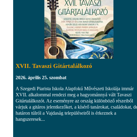
XVII. Tavaszi Gitártalálkozó
2026. április 25. szombat
A Szegedi Piarista Iskola Alapfokú Művészeti Iskolája immár
XVII. alkalommal rendezi meg a hagyománnyá vált Tavaszi
Gitártalálkozót. Az eseményre az ország különböző részeiből
várjuk a gitáros jelentkezőket, a kísérő tanárokat, családokat, d
határon túlról a Vajdaság településeiről is érkeznek a
hangszeresek...