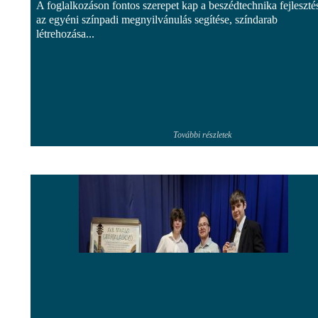
A foglalkozáson fontos szerepet kap a beszédtechnika fejleszté
az egyéni színpadi megnyilvánulás segítése, színdarab
létrehozása...
További részletek