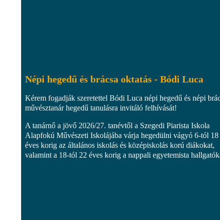
Népi hegedű és brácsa oktatás - Bódi Luca
Kérem fogadják szeretettel Bódi Luca népi hegedű és népi brá
művésztanár hegedű tanulásra invitáló felhívását!
A tanárnő a jövő 2026/27. tanévtől a Szegedi Piarista Iskola
Alapfokú Művészeti Iskolájába várja hegedülni vágyó 6-tól 18
éves korig az általános iskolás és középiskolás korú diákokat,
valamint a 18-tól 22 éves korig a nappali egyetemista hallgatóka