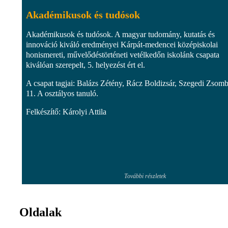
Akadémikusok és tudósok
Akadémikusok és tudósok. A magyar tudomány, kutatás és
innováció kiváló eredményei Kárpát-medencei középiskolai
honismereti, művelődéstörténeti vetélkedőn iskolánk csapata
kiválóan szerepelt, 5. helyezést ért el.
A csapat tagjai: Balázs Zétény, Rácz Boldizsár, Szegedi Zsom
11. A osztályos tanuló.
Felkészítő: Károlyi Attila
További részletek
Oldalak