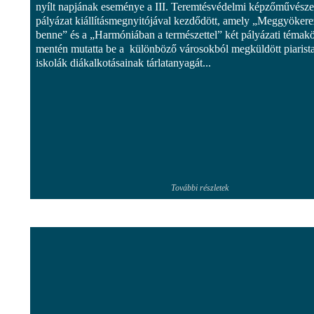
nyílt napjának eseménye a III. Teremtésvédelmi képzőművésze
pályázat kiállításmegnyitójával kezdődött, amely „Meggyöker
benne” és a „Harmóniában a természettel” két pályázati témak
mentén mutatta be a különböző városokból megküldött piarist
iskolák diákalkotásainak tárlatanyagát...
További részletek