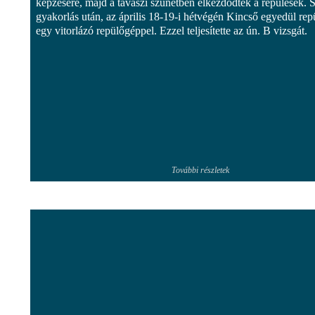
képzésére, majd a tavaszi szünetben elkezdődtek a repülések. 
gyakorlás után, az április 18-19-i hétvégén Kincső egyedül rep
egy vitorlázó repülőgéppel. Ezzel teljesítette az ún. B vizsgát.
További részletek