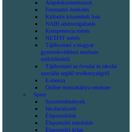
Alapdokumentumok
Fenntartói értékelés
Különös közzétételi lista
NAIH adatszolgáltatás
Kompetencia mérés
NETFIT mérés
Tájékoztató a magyar
gyermekvédelmi rendszer
működéséről
Tájékoztató az óvodai és iskolai
szociális segítő tevékenységről
E-menza
Online menzakártya rendszer
Sport
Sporteredmények
Iskolacsúcsok
Élsportolóink
Élsportolói minősítés
Élsportolói űrlap