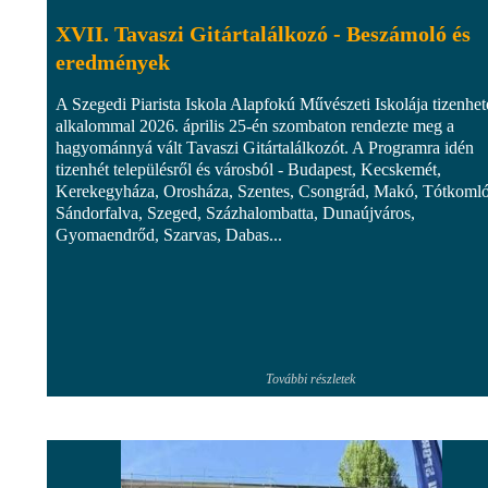
XVII. Tavaszi Gitártalálkozó - Beszámoló és
eredmények
A Szegedi Piarista Iskola Alapfokú Művészeti Iskolája tizenhet
alkalommal 2026. április 25-én szombaton rendezte meg a
hagyománnyá vált Tavaszi Gitártalálkozót. A Programra idén
tizenhét településről és városból - Budapest, Kecskemét,
Kerekegyháza, Orosháza, Szentes, Csongrád, Makó, Tótkomló
Sándorfalva, Szeged, Százhalombatta, Dunaújváros,
Gyomaendrőd, Szarvas, Dabas...
További részletek