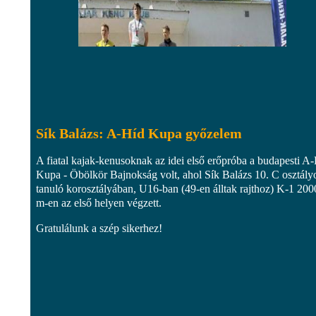
Sík Balázs: A-Híd Kupa győzelem
A fiatal kajak-kenusoknak az idei első erőpróba a budapesti A
Kupa - Öbölkör Bajnokság volt, ahol Sík Balázs 10. C osztály
tanuló korosztályában, U16-ban (49-en álltak rajthoz) K-1 200
m-en az első helyen végzett.
Gratulálunk a szép sikerhez!