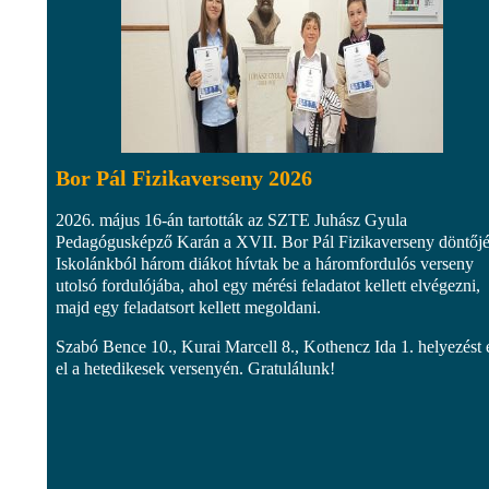
Bor Pál Fizikaverseny 2026
2026. május 16-án tartották az SZTE Juhász Gyula
Pedagógusképző Karán a XVII. Bor Pál Fizikaverseny döntőjé
Iskolánkból három diákot hívtak be a háromfordulós verseny
utolsó fordulójába, ahol egy mérési feladatot kellett elvégezni,
majd egy feladatsort kellett megoldani.
Szabó Bence 10., Kurai Marcell 8., Kothencz Ida 1. helyezést 
el a hetedikesek versenyén. Gratulálunk!