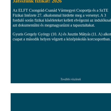
Játsszunk fizikát! 2026
Az ELFT Csongrád-Csanád Vármegyei Csoportja és a SzTE
Fizikai Intézete 27. alkalommal hirdette meg a versenyt. A 3
forduló során fizikai kísérleteket kellett elvégezni az indulókna
azt dokumentálni és megmagyarázni a tapasztaltakat.
Gyuris Gergely György (10. A) és Jusztin Mátyás (11. A) alkot
csapat a második helyen végzett a középiskolás korcsoportban.
További részletek