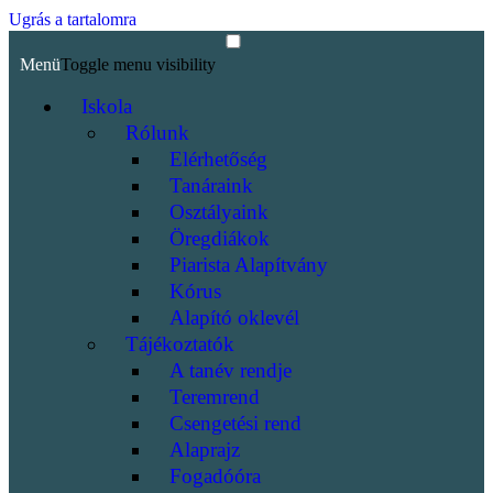
Ugrás a tartalomra
Menü
Toggle menu visibility
Iskola
Rólunk
Elérhetőség
Tanáraink
Osztályaink
Öregdiákok
Piarista Alapítvány
Kórus
Alapító oklevél
Tájékoztatók
A tanév rendje
Teremrend
Csengetési rend
Alaprajz
Fogadóóra