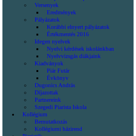
Versenyek
Eredmények
Pályázatok
Korábbi elnyert pályázatok
Értékmentés 2016
Idegen nyelvek
Nyelvi kérdések iskolánkban
Nyelvvizsgás diákjaink
Kiadványok
Piár Futár
Évkönyv
Dugonics András
Díjazottak
Partnereink
Szegedi Piarista Iskola
Kollégium
Bemutatkozás
Kollégiumi házirend