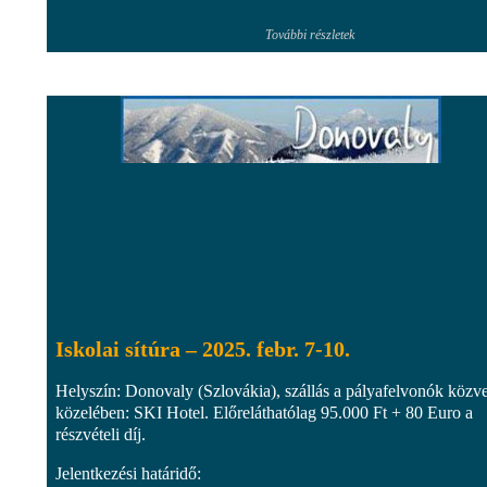
További részletek
Iskolai sítúra – 2025. febr. 7-10.
Helyszín: Donovaly (Szlovákia), szállás a pályafelvonók közve
közelében: SKI Hotel. Előreláthatólag 95.000 Ft + 80 Euro a
részvételi díj.
Jelentkezési határidő: