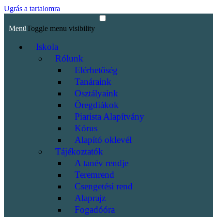
Ugrás a tartalomra
Menü
Toggle menu visibility
Iskola
Rólunk
Elérhetőség
Tanáraink
Osztályaink
Öregdiákok
Piarista Alapítvány
Kórus
Alapító oklevél
Tájékoztatók
A tanév rendje
Teremrend
Csengetési rend
Alaprajz
Fogadóóra