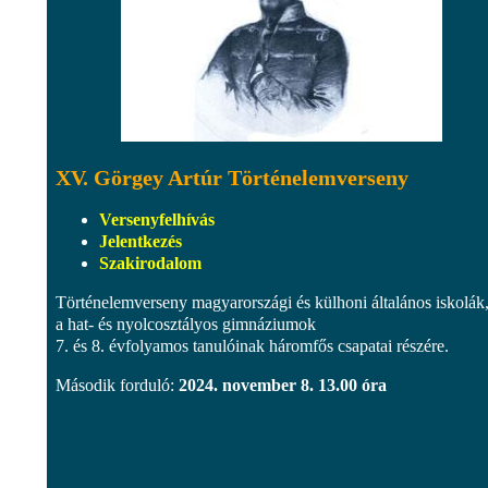
XV. Görgey Artúr Történelemverseny
Versenyfelhívás
Jelentkezés
Szakirodalom
Történelemverseny magyarországi és külhoni általános iskolák, 
a hat- és nyolcosztályos gimnáziumok
7. és 8. évfolyamos tanulóinak háromfős csapatai részére.
Második forduló:
2024. november 8. 13.00 óra