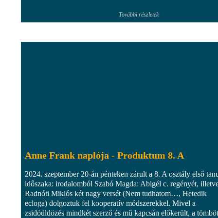
További részletek
Anne Frank naplója - Produktum 8. A
2024. szeptember 20-án pénteken zárult a 8. A osztály első tanu
időszaka: irodalomból Szabó Magda: Abigél c. regényét, illetv
Radnóti Miklós két nagy versét (Nem tudhatom…, Hetedik
ecloga) dolgoztuk fel kooperatív módszerekkel. Mivel a
zsidóüldözés mindkét szerző és mű kapcsán előkerült, a tömbö