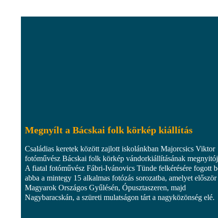
Megnyílt a Bácskai folk körkép kiállítás
Családias keretek között zajlott iskolánkban Majorcsics Viktor
fotóművész Bácskai folk körkép vándorkiállításának megnyitój
A fiatal fotóművész Fábri-Ivánovics Tünde felkérésére fogott b
abba a mintegy 15 alkalmas fotózás sorozatba, amelyet először
Magyarok Országos Gyűlésén, Ópusztaszeren, majd
Nagybaracskán, a szüreti mulatságon tárt a nagyközönség elé.