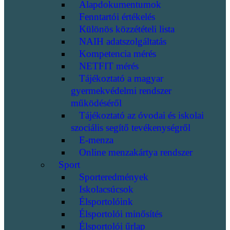
Alapdokumentumok
Fenntartói értékelés
Különös közzétételi lista
NAIH adatszolgáltatás
Kompetencia mérés
NETFIT mérés
Tájékoztató a magyar
gyermekvédelmi rendszer
működéséről
Tájékoztató az óvodai és iskolai
szociális segítő tevékenységről
E-menza
Online menzakártya rendszer
Sport
Sporteredmények
Iskolacsúcsok
Élsportolóink
Élsportolói minősítés
Élsportolói űrlap