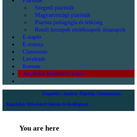
Piaristák
Szegedi piaristák
Magyarországi piaristák
Piarista pedagógia és lelkiség
Rendi ünnepek emléknapok imanapok
E-napló
E-menza
Classroom
Levelezés
Keresés
Alapfokú Művészeti Iskola
.
Dugonics András Piarista Gimnázium
Alapfokú Művészeti Iskola és Kollégium
You are here