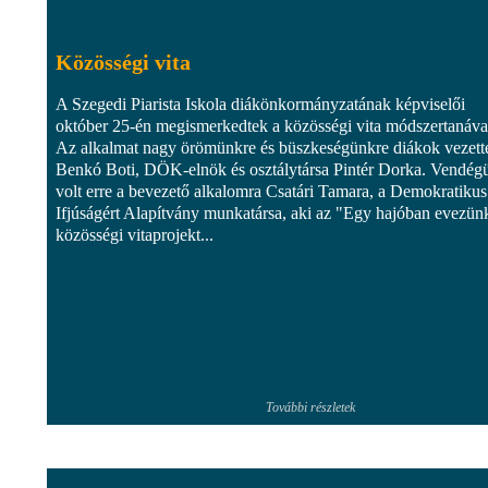
Közösségi vita
A Szegedi Piarista Iskola diákönkormányzatának képviselői
október 25-én megismerkedtek a közösségi vita módszertanáva
Az alkalmat nagy örömünkre és büszkeségünkre diákok vezett
Benkó Boti, DÖK-elnök és osztálytársa Pintér Dorka. Vendég
volt erre a bevezető alkalomra Csatári Tamara, a Demokratikus
Ifjúságért Alapítvány munkatársa, aki az "Egy hajóban evezün
közösségi vitaprojekt...
További részletek