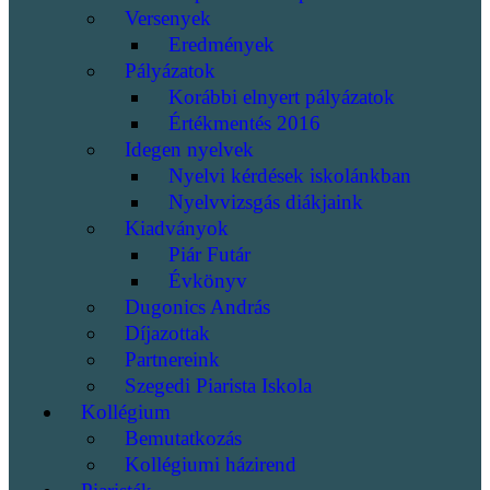
Versenyek
Eredmények
Pályázatok
Korábbi elnyert pályázatok
Értékmentés 2016
Idegen nyelvek
Nyelvi kérdések iskolánkban
Nyelvvizsgás diákjaink
Kiadványok
Piár Futár
Évkönyv
Dugonics András
Díjazottak
Partnereink
Szegedi Piarista Iskola
Kollégium
Bemutatkozás
Kollégiumi házirend