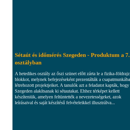
Sétaút és időmérés Szegeden - Produktum a 7.
osztályban
A hetedikes osztály az őszi szünet előtt zárta le a fizika-földrajz
blokkot, melynek befejezéseként prezentálták a csapatmunkáb
létrehozott projektjeiket. A tanulók azt a feladatot kapták, hogy
Szegeden alakítsanak ki sétautakat. Ehhez térképet kellett
készíteniük, amelyen feltüntették a nevezetességeket, azok
leírásaival és saját készítésű felvételeikkel illusztrálva...