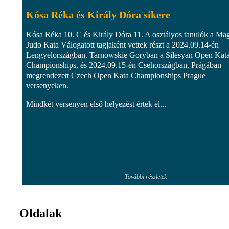
Kósa Réka és Király Dóra sikere
Kósa Réka 10. C és Király Dóra 11. A osztályos tanulók a Ma
Judo Kata Válogatott tagjaként vettek részt a 2024.09.14-én
Lengyelországban, Tarnowskie Goryban a Silesyan Open Kat
Championships, és 2024.09.15-én Csehországban, Prágában
megrendezett Czech Open Kata Championships Prague
versenyeken.
Mindkét versenyen első helyezést értek el...
További részletek
Oldalak