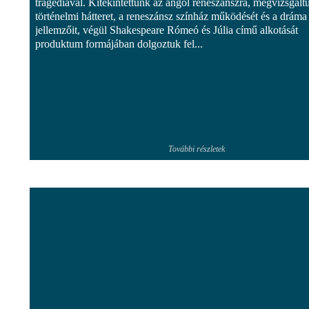
tragédiával. Kitekintettünk az angol reneszánszra, megvizsgált
történelmi hátteret, a reneszánsz színház működését és a dráma
jellemzőit, végül Shakespeare Rómeó és Júlia című alkotását
produktum formájában dolgoztuk fel...
További részletek