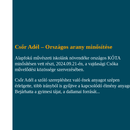
Csőr Adél – Országos arany minősítése
Alapfokú művészeti iskolánk növendéke országos KÓTA
minősítésen vett részt, 2024.09.21-én, a vajdasági Csóka
művelődési közössége szervezésében.
Csőr Adél a szóló szerepléshez való ének anyagot szépen
érlelgette, több irányból is gyűjtve a kapcsolódó élmény anyago
Bejárhatta a gyimesi tájat, a dallamai forrását...