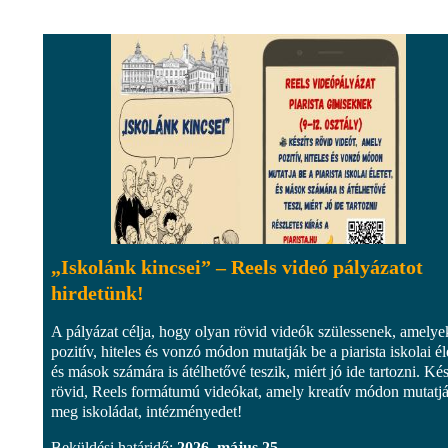
„Iskolánk kincsei” – Reels videó pályázatot
hirdetünk!
A pályázat célja, hogy olyan rövid videók szülessenek, amelye
pozitív, hiteles és vonzó módon mutatják be a piarista iskolai éle
és mások számára is átélhetővé teszik, miért jó ide tartozni. Kés
rövid, Reels formátumú videókat, amely kreatív módon mutatj
meg iskoládat, intézményedet!
Beküldési határidő:
2026. május 25.