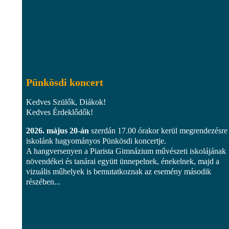
Pünkösdi koncert
Kedves Szülők, Diákok!
Kedves Érdeklődők!
2026. május 20-án
szerdán 17.00 órakor kerül megrendezésre
iskolánk hagyományos Pünkösdi koncertje.
A hangversenyen a Piarista Gimnázium művészeti iskolájának
növendékei és tanárai együtt ünnepelnek, énekelnek, majd a
vizuális műhelyek is bemutatkoznak az esemény második
részében...