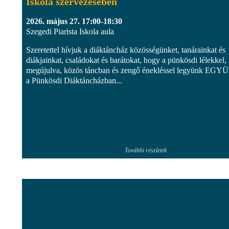
Iskola szervezésében
2026. május 27. 17:00-18:30
Szegedi Piarista Iskola aula
Szeretettel hívjuk a diáktáncház közösségünket, tanárainkat és
diákjainkat, családokat és barátokat, hogy a pünkösdi lélekkel,
megújulva, közös táncban és zengő énekléssel legyünk EGY
a Pünkösdi Diáktáncházban...
További részletek