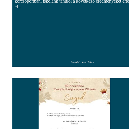
korcsoportban, iskolánk tanulói a következő eredményeket ért
el...
További részletek