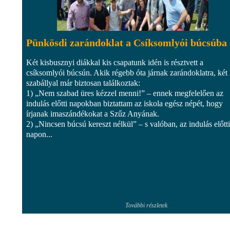
Pünkösdi zarándoklat a Csíksomlyói búcsúba
Két kisbusznyi diákkal kis csapatunk idén is résztvett a
csíksomlyói búcsún. Akik régebb óta járnak zarándoklatra, két
szabállyal már biztosan találkoztak:
1) „Nem szabad üres kézzel menni!” – ennek megfelelően az
indulás előtti napokban biztattam az iskola egész népét, hogy
írjanak imaszándékokat a Szűz Anyának.
2) „Nincsen búcsú kereszt nélkül” – s valóban, az indulás előtti
napon...
További részletek