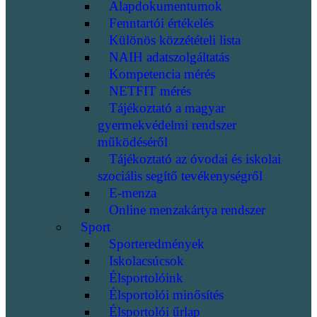
Alapdokumentumok
Fenntartói értékelés
Különös közzétételi lista
NAIH adatszolgáltatás
Kompetencia mérés
NETFIT mérés
Tájékoztató a magyar
gyermekvédelmi rendszer
működéséről
Tájékoztató az óvodai és iskolai
szociális segítő tevékenységről
E-menza
Online menzakártya rendszer
Sport
Sporteredmények
Iskolacsúcsok
Élsportolóink
Élsportolói minősítés
Élsportolói űrlap