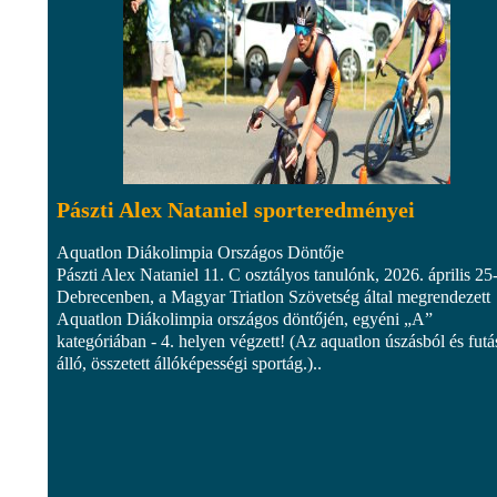
Pászti Alex Nataniel sporteredményei
Aquatlon Diákolimpia Országos Döntője
Pászti Alex Nataniel 11. C osztályos tanulónk, 2026. április 25
Debrecenben, a Magyar Triatlon Szövetség által megrendezett
Aquatlon Diákolimpia országos döntőjén, egyéni „A”
kategóriában - 4. helyen végzett! (Az aquatlon úszásból és futá
álló, összetett állóképességi sportág.)..