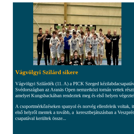
Vágvölgyi Szilárd sikere
Vágvölgyi Szilárdék (11. A) a PICK Szeged kézilabdacsapatáv
Svédországban az Aranäs Open nemzetközi tornán vettek rész
amelyet Kungsbackában rendeztek meg és első helyen végezte
A csoportmérkőzéseken spanyol és norvég ellenfeleik voltak, it
első helyről mentek a tovább, a keresztbejátszásban a Veszpr
csapatával kerültek össze...