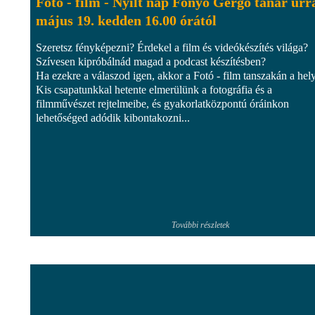
Fotó - film - Nyílt nap Fonyó Gergő tanár úrr
május 19. kedden 16.00 órától
Szeretsz fényképezni? Érdekel a film és videókészítés világa?
Szívesen kipróbálnád magad a podcast készítésben?
Ha ezekre a válaszod igen, akkor a Fotó - film tanszakán a hel
Kis csapatunkkal hetente elmerülünk a fotográfia és a
filmművészet rejtelmeibe, és gyakorlatközpontú óráinkon
lehetőséged adódik kibontakozni...
További részletek