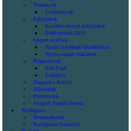
Versenyek
Eredmények
Pályázatok
Korábbi elnyert pályázatok
Értékmentés 2016
Idegen nyelvek
Nyelvi kérdések iskolánkban
Nyelvvizsgás diákjaink
Kiadványok
Piár Futár
Évkönyv
Dugonics András
Díjazottak
Partnereink
Szegedi Piarista Iskola
Kollégium
Bemutatkozás
Kollégiumi házirend