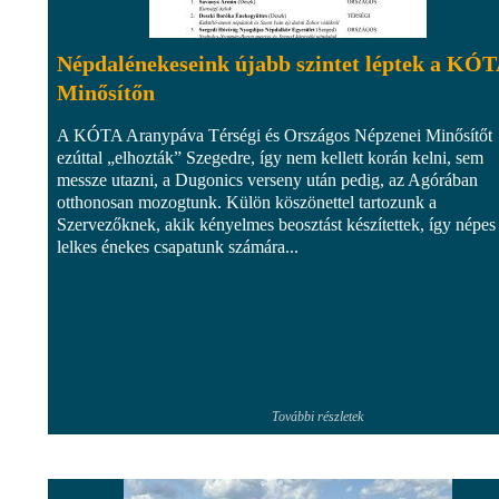
Népdalénekeseink újabb szintet léptek a KÓ
Minősítőn
A KÓTA Aranypáva Térségi és Országos Népzenei Minősítőt
ezúttal „elhozták” Szegedre, így nem kellett korán kelni, sem
messze utazni, a Dugonics verseny után pedig, az Agórában
otthonosan mozogtunk. Külön köszönettel tartozunk a
Szervezőknek, akik kényelmes beosztást készítettek, így népes
lelkes énekes csapatunk számára...
További részletek