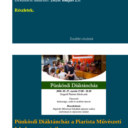
Részletek.
További részletek
Pünkösdi Diáktáncház a Piarista Művészeti