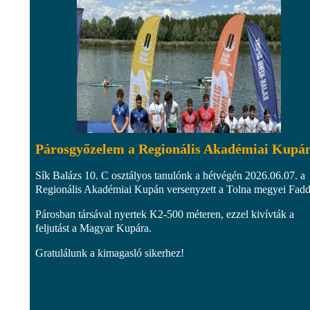
Párosgyőzelem a Regionális Akadémiai Kupá
Sík Balázs 10. C osztályos tanulónk a hétvégén 2026.06.07. a
Regionális Akadémiai Kupán versenyzett a Tolna megyei Fad
Párosban társával nyertek K2-500 méteren, ezzel kivívták a
feljutást a Magyar Kupára.
Gratulálunk a kimagasló sikerhez!