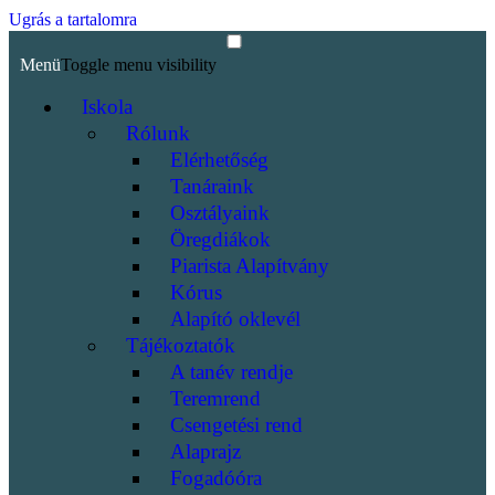
Ugrás a tartalomra
Menü
Toggle menu visibility
Iskola
Rólunk
Elérhetőség
Tanáraink
Osztályaink
Öregdiákok
Piarista Alapítvány
Kórus
Alapító oklevél
Tájékoztatók
A tanév rendje
Teremrend
Csengetési rend
Alaprajz
Fogadóóra