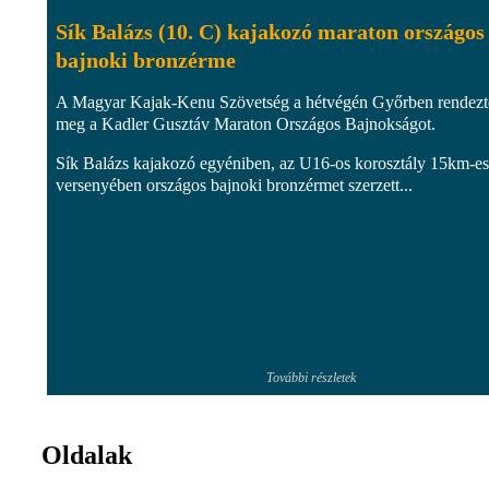
Sík Balázs (10. C) kajakozó maraton országos
bajnoki bronzérme
A Magyar Kajak-Kenu Szövetség a hétvégén Győrben rendezt
meg a Kadler Gusztáv Maraton Országos Bajnokságot.
Sík Balázs kajakozó egyéniben, az U16-os korosztály 15km-es
versenyében országos bajnoki bronzérmet szerzett...
További részletek
Oldalak