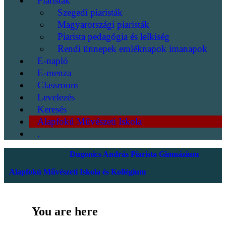
Piaristák
Szegedi piaristák
Magyarországi piaristák
Piarista pedagógia és lelkiség
Rendi ünnepek emléknapok imanapok
E-napló
E-menza
Classroom
Levelezés
Keresés
Alapfokú Művészeti Iskola
.
Dugonics András Piarista Gimnázium
Alapfokú Művészeti Iskola és Kollégium
You are here