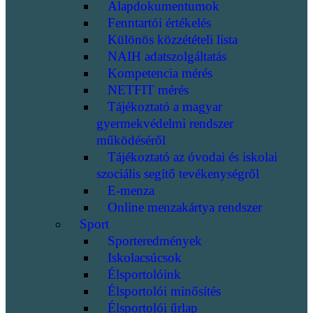
Alapdokumentumok
Fenntartói értékelés
Különös közzétételi lista
NAIH adatszolgáltatás
Kompetencia mérés
NETFIT mérés
Tájékoztató a magyar
gyermekvédelmi rendszer
működéséről
Tájékoztató az óvodai és iskolai
szociális segítő tevékenységről
E-menza
Online menzakártya rendszer
Sport
Sporteredmények
Iskolacsúcsok
Élsportolóink
Élsportolói minősítés
Élsportolói űrlap