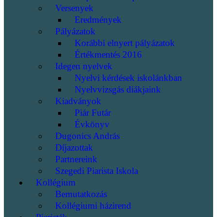
Versenyek
Eredmények
Pályázatok
Korábbi elnyert pályázatok
Értékmentés 2016
Idegen nyelvek
Nyelvi kérdések iskolánkban
Nyelvvizsgás diákjaink
Kiadványok
Piár Futár
Évkönyv
Dugonics András
Díjazottak
Partnereink
Szegedi Piarista Iskola
Kollégium
Bemutatkozás
Kollégiumi házirend