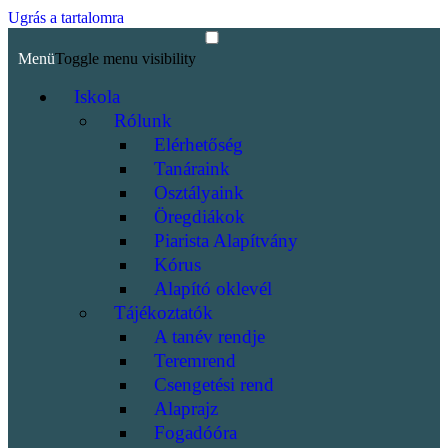
Ugrás a tartalomra
Menü
Toggle menu visibility
Iskola
Rólunk
Elérhetőség
Tanáraink
Osztályaink
Öregdiákok
Piarista Alapítvány
Kórus
Alapító oklevél
Tájékoztatók
A tanév rendje
Teremrend
Csengetési rend
Alaprajz
Fogadóóra