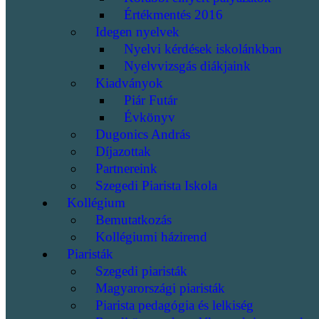
Értékmentés 2016
Idegen nyelvek
Nyelvi kérdések iskolánkban
Nyelvvizsgás diákjaink
Kiadványok
Piár Futár
Évkönyv
Dugonics András
Díjazottak
Partnereink
Szegedi Piarista Iskola
Kollégium
Bemutatkozás
Kollégiumi házirend
Piaristák
Szegedi piaristák
Magyarországi piaristák
Piarista pedagógia és lelkiség