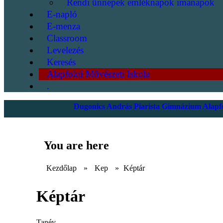
Rendi ünnepek emléknapok imanapok
E-napló
E-menza
Classroom
Levelezés
Keresés
Alapfokú Művészeti Iskola
.
Dugonics András Piarista Gimnázium Alapfo
You are here
Kezdőlap
»
Kep
»
Képtár
Képtár
Tanév