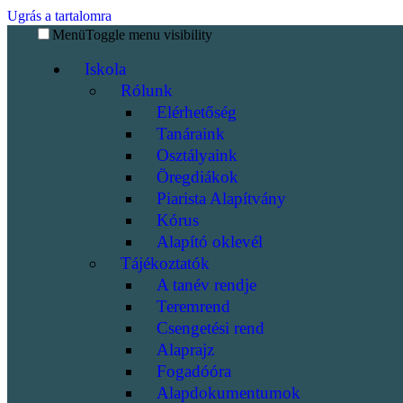
Ugrás a tartalomra
Menü
Toggle menu visibility
Iskola
Rólunk
Elérhetőség
Tanáraink
Osztályaink
Öregdiákok
Piarista Alapítvány
Kórus
Alapító oklevél
Tájékoztatók
A tanév rendje
Teremrend
Csengetési rend
Alaprajz
Fogadóóra
Alapdokumentumok