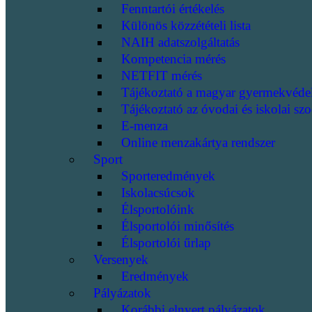
Fenntartói értékelés
Különös közzétételi lista
NAIH adatszolgáltatás
Kompetencia mérés
NETFIT mérés
Tájékoztató a magyar gyermekvéde
Tájékoztató az óvodai és iskolai szo
E-menza
Online menzakártya rendszer
Sport
Sporteredmények
Iskolacsúcsok
Élsportolóink
Élsportolói minősítés
Élsportolói űrlap
Versenyek
Eredmények
Pályázatok
Korábbi elnyert pályázatok